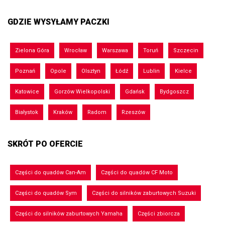
GDZIE WYSYŁAMY PACZKI
Zielona Góra
Wrocław
Warszawa
Toruń
Szczecin
Poznań
Opole
Olsztyn
Łódź
Lublin
Kielce
Katowice
Gorzów Wielkopolski
Gdańsk
Bydgoszcz
Białystok
Kraków
Radom
Rzeszów
SKRÓT PO OFERCIE
Części do quadów Can-Am
Części do quadów CF Moto
Części do quadów Sym
Części do silników zaburtowych Suzuki
Części do silników zaburtowych Yamaha
Części zbiorcza