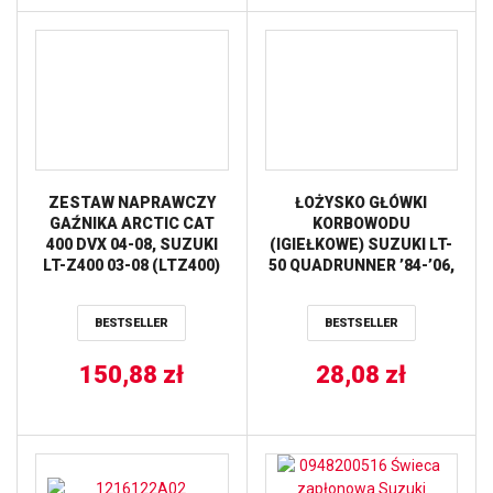
ZESTAW NAPRAWCZY
ŁOŻYSKO GŁÓWKI
GAŹNIKA ARCTIC CAT
KORBOWODU
400 DVX 04-08, SUZUKI
(IGIEŁKOWE) SUZUKI LT-
LT-Z400 03-08 (LTZ400)
50 QUADRUNNER ’84-’06,
ALL BALLS
LT-80 QUADSPORT
’87-’06 (PATRZ OPIS
BESTSELLER
BESTSELLER
DODATKOWY) (12X16X16)
PROX
150,88
zł
28,08
zł