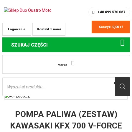
SKLEP Z CZĘŚCIAMI DO QUADÓW
REJESTRACJA
+48 699 570 067
Koszyk:
0,00
zł
Logowanie
Kontakt z nami
SZUKAJ CZĘŚCI
Strona główna
Części do quadów Kawasaki
POMPA PALIWA (ZESTAW)
Marka
KAWASAKI KFX 700 V-FORCE 04-09, KVF650 PRAIRIE 02-03, KVF700 PRAIRIE
04-06, SUZUKI LTV-700F TWIN PEAKS 04-06 ALL BALLS
Wyszukiwarka
produktów
POMPA PALIWA (ZESTAW)
KAWASAKI KFX 700 V-FORCE