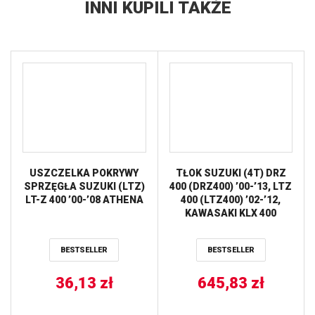
INNI KUPILI TAKŻE
USZCZELKA POKRYWY
TŁOK SUZUKI (4T) DRZ
SPRZĘGŁA SUZUKI (LTZ)
400 (DRZ400) ’00-’13, LTZ
LT-Z 400 ’00-’08 ATHENA
400 (LTZ400) ’02-’12,
KAWASAKI KLX 400
’03-’07, KFX 400 ’03-’06
(89,96MM) (HC
BESTSELLER
BESTSELLER
13.5:1=+1,30) (2
PIERŚCIENIE) WOSSNER
36,13
zł
645,83
zł