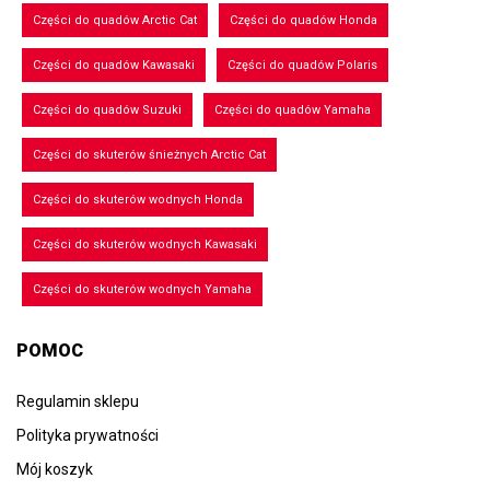
Części do quadów Arctic Cat
Części do quadów Honda
Części do quadów Kawasaki
Części do quadów Polaris
Części do quadów Suzuki
Części do quadów Yamaha
Części do skuterów śnieżnych Arctic Cat
Części do skuterów wodnych Honda
Części do skuterów wodnych Kawasaki
Części do skuterów wodnych Yamaha
POMOC
Regulamin sklepu
Polityka prywatności
Mój koszyk