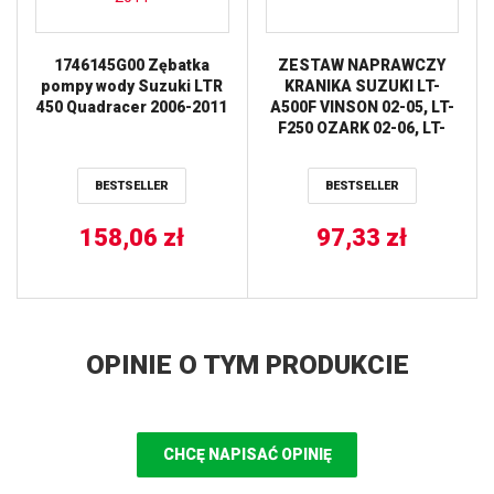
1746145G00 Zębatka
ZESTAW NAPRAWCZY
pompy wody Suzuki LTR
KRANIKA SUZUKI LT-
450 Quadracer 2006-2011
A500F VINSON 02-05, LT-
F250 OZARK 02-06, LT-
F500F VINSON 03-07, LT-
Z250 04-06 ALL BALLS
BESTSELLER
BESTSELLER
158,06
zł
97,33
zł
OPINIE O TYM PRODUKCIE
CHCĘ NAPISAĆ OPINIĘ