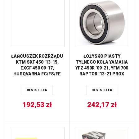
ŁAŃCUSZEK ROZRZĄDU
ŁOŻYSKO PIASTY
KTM SXF 450 ’13-15,
TYLNEGO KOŁA YAMAHA
EXCF 450 09-17,
YFZ 450R ’09-21, YFM 700
HUSQVARNA FC/FS/FE
RAPTOR ’13-21 PROX
450 14-’17, HUSABERG
FE390/450 OEM
BESTSELLER
BESTSELLER
78036013000,YAMAHA
YFM 350 ’04-’07 PROX
192,53
zł
242,17
zł