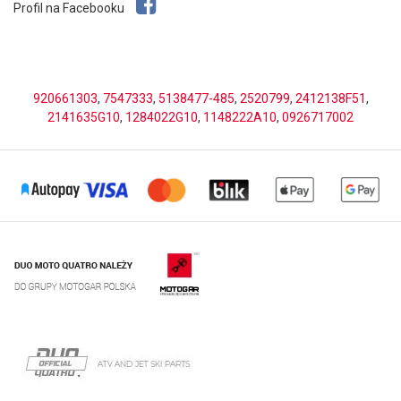
Profil na Facebooku
920661303
,
7547333
,
5138477-485
,
2520799
,
2412138F51
,
2141635G10
,
1284022G10
,
1148222A10
,
0926717002