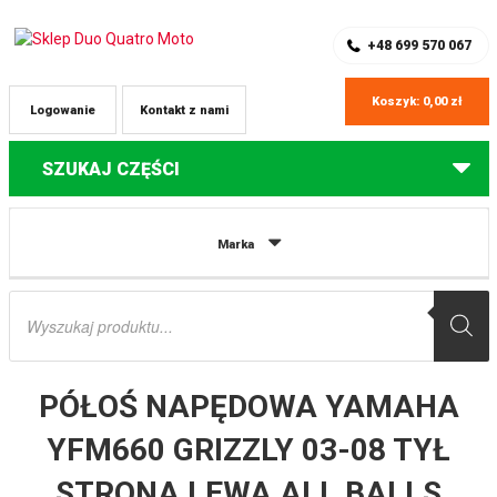
SKLEP Z CZĘŚCIAMI DO QUADÓW
REJESTRACJA
+48 699 570 067
Koszyk:
0,00
zł
Logowanie
Kontakt z nami
SZUKAJ CZĘŚCI
Strona główna
Części do quadów Yamaha
PÓŁOŚ NAPĘDOWA
Marka
YAMAHA YFM660 GRIZZLY 03-08 TYŁ STRONA LEWA ALL BALLS
Wyszukiwarka
produktów
PÓŁOŚ NAPĘDOWA YAMAHA
YFM660 GRIZZLY 03-08 TYŁ
STRONA LEWA ALL BALLS