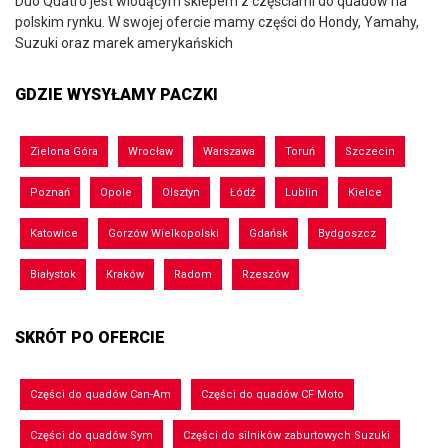
Duo Quatro jest wiodącym sklepem z częściami do quadów na
polskim rynku. W swojej ofercie mamy części do Hondy, Yamahy,
Suzuki oraz marek amerykańskich
GDZIE WYSYŁAMY PACZKI
Zielona Góra
Wrocław
Warszawa
Toruń
Szczecin
Poznań
Opole
Olsztyn
Łódź
Lublin
Kielce
Katowice
Gorzów Wielkopolski
Gdańsk
Bydgoszcz
Białystok
Kraków
Radom
Rzeszów
SKRÓT PO OFERCIE
Części do quadów Can-Am
Części do quadów CF Moto
Części do quadów Sym
Części do silników zaburtowych Suzuki