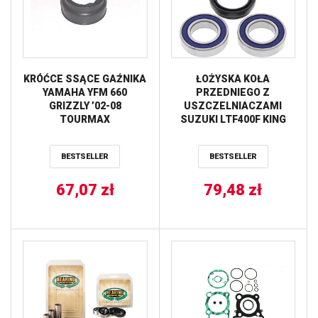
KRÓĆCE SSĄCE GAŹNIKA
ŁOŻYSKA KOŁA
YAMAHA YFM 660
PRZEDNIEGO Z
GRIZZLY ’02-08
USZCZELNIACZAMI
TOURMAX
SUZUKI LTF400F KING
QUAD 08-15,LTF 500
VINSON 03-07,YAMAHA
BESTSELLER
BESTSELLER
RHINO 04-05,YFM 350
GRIZZLY 07-14,YFM
67,07
zł
400/450 ALL BALLS
79,48
zł