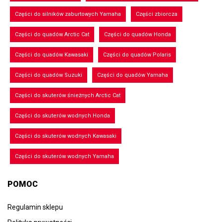
Części do silników zaburtowych Yamaha
Części zbiorcza
Części do quadów Arctic Cat
Części do quadów Honda
Części do quadów Kawasaki
Części do quadów Polaris
Części do quadów Suzuki
Części do quadów Yamaha
Części do skuterów śnieżnych Arctic Cat
Części do skuterów wodnych Honda
Części do skuterów wodnych Kawasaki
Części do skuterów wodnych Yamaha
POMOC
Regulamin sklepu