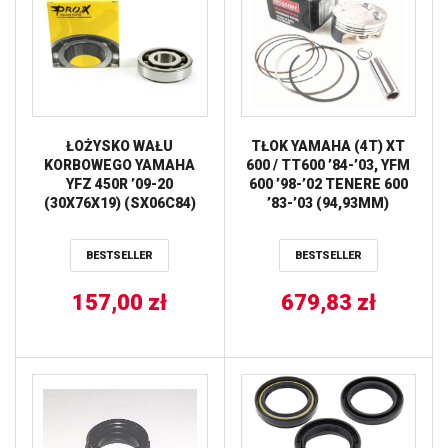
ŁOŻYSKO WAŁU
TŁOK YAMAHA (4T) XT
KORBOWEGO YAMAHA
600 / TT600 ’84-’03, YFM
YFZ 450R ’09-20
600 ’98-’02 TENERE 600
(30X76X19) (SX06C84)
’83-’03 (94,93MM)
PROX
WOSSNER
BESTSELLER
BESTSELLER
157,00
zł
679,83
zł