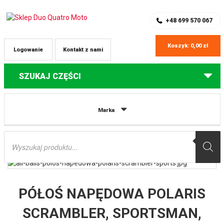
SKLEP Z CZĘŚCIAMI DO QUADÓW
REJESTRACJA
+48 699 570 067
Koszyk:
0,00
zł
Logowanie
Kontakt z nami
SZUKAJ CZĘŚCI
Strona główna
Części do quadów Polaris
PÓŁOŚ NAPĘDOWA POLARIS
Marka
SCRAMBLER, SPORTSMAN, TOURING, TRACTOR, FOREST AB6 STRONG
PRZÓD STRONA LEWA / PRAWA ALL BALLS
Wyszukiwarka
produktów
PÓŁOŚ NAPĘDOWA POLARIS
SCRAMBLER, SPORTSMAN,