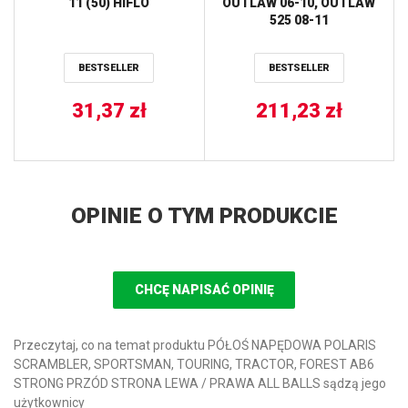
11 (50) HIFLO
OUTLAW 06-10, OUTLAW
525 08-11
(227,5MMX142X4,0MM)
(4X8,5MM) WAVE NG
BESTSELLER
BESTSELLER
31,37
zł
211,23
zł
OPINIE O TYM PRODUKCIE
CHCĘ NAPISAĆ OPINIĘ
Przeczytaj, co na temat produktu PÓŁOŚ NAPĘDOWA POLARIS
SCRAMBLER, SPORTSMAN, TOURING, TRACTOR, FOREST AB6
STRONG PRZÓD STRONA LEWA / PRAWA ALL BALLS sądzą jego
użytkownicy