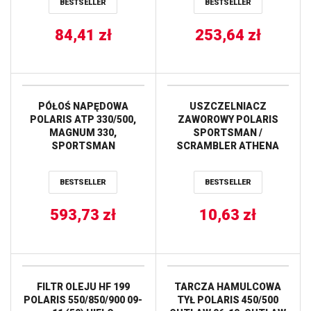
BESTSELLER
BESTSELLER
84,41
zł
253,64
zł
PÓŁOŚ NAPĘDOWA
USZCZELNIACZ
POLARIS ATP 330/500,
ZAWOROWY POLARIS
MAGNUM 330,
SPORTSMAN /
SPORTSMAN
SCRAMBLER ATHENA
500/600/700 AB6 STRONG
PRZÓD STRONA LEWA
BESTSELLER
BESTSELLER
PRAWA ALL BALLS
593,73
zł
10,63
zł
FILTR OLEJU HF 199
TARCZA HAMULCOWA
POLARIS 550/850/900 09-
TYŁ POLARIS 450/500