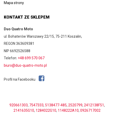
Mapa strony
KONTAKT ZE SKLEPEM
Duo Quatro Moto
ul. Bohaterów Warszawy 22/15, 75-211 Koszalin,
REGON 363609381
NIP 6692526588
Telefon:
+48 699 570 067
biuro@duo-quatro-moto.pl
Profil na Facebooku
920661303
,
7547333
,
5138477-485
,
2520799
,
2412138F51
,
2141635G10
,
1284022G10
,
1148222A10
,
0926717002