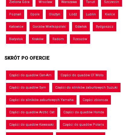
Zielona Góra
Wrocław
Warszawa
Toruń
Szczecin
Poznań
Opole
Olsztyn
Łódź
Lublin
Kielce
Katowice
Gorzów Wielkopolski
Gdańsk
Bydgoszcz
Białystok
Kraków
Radom
Rzeszów
SKRÓT PO OFERCIE
Części do quadów Can-Am
Części do quadów CF Moto
Części do quadów Sym
Części do silników zaburtowych Suzuki
Części do silników zaburtowych Yamaha
Części zbiorcza
Części do quadów Arctic Cat
Części do quadów Honda
Części do quadów Kawasaki
Części do quadów Polaris