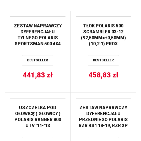
ZESTAW NAPRAWCZY
TŁOK POLARIS 500
DYFERENCJAŁU
SCRAMBLER 03-12
TYLNEGO POLARIS
(92,50MM=+0,50MM)
SPORTSMAN 500 4X4
(10,2:1) PROX
RSE ’00 ALL BALLS
BESTSELLER
BESTSELLER
441,83
zł
458,83
zł
USZCZELKA POD
ZESTAW NAPRAWCZY
GŁOWICĘ ( GŁOWICY )
DYFERENCJAŁU
POLARIS RANGER 800
PRZEDNIEGO POLARIS
UTV ’11-’13
RZR RS1 18-19, RZR XP
(OEM:5254357) ATHENA
TURBO S 18-19, RZR XP
TURBO S4 19 ALL BALLS