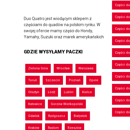
Części d
Części d
Duo Quatro jest wiodącym sklepem z
częściami do quadów na polskim rynku. W
Części do
swojej ofercie mamy części do Hondy,
Yamahy, Suzuki oraz marek amerykańskich
Części do
GDZIE WYSYŁAMY PACZKI
Części d
Części d
Zielona Góra
Wrocław
Warszawa
Części do
Toruń
Szczecin
Poznań
Opole
Części d
Olsztyn
Łódź
Lublin
Kielce
Części d
Katowice
Gorzów Wielkopolski
Części d
Gdańsk
Bydgoszcz
Białystok
Kraków
Radom
Rzeszów