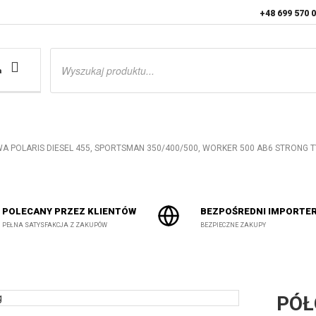
+48 699 570 
Wyszukiwarka
produktów
a
 POLARIS DIESEL 455, SPORTSMAN 350/400/500, WORKER 500 AB6 STRONG 
POLECANY PRZEZ KLIENTÓW
BEZPOŚREDNI IMPORTE
PEŁNA SATYSFAKCJA Z ZAKUPÓW
BEZPIECZNE ZAKUPY
PÓŁ