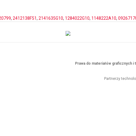
20799
,
2412138F51
,
2141635G10
,
1284022G10
,
1148222A10
,
0926717
Prawa do materiałów graficznych 
Partnerzy technol