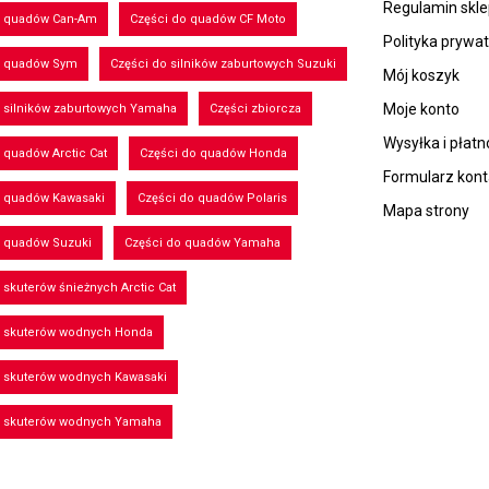
Regulamin skl
o quadów Can-Am
Części do quadów CF Moto
Polityka prywa
o quadów Sym
Części do silników zaburtowych Suzuki
Mój koszyk
Moje konto
 silników zaburtowych Yamaha
Części zbiorcza
Wysyłka i płatn
 quadów Arctic Cat
Części do quadów Honda
Formularz kon
o quadów Kawasaki
Części do quadów Polaris
Mapa strony
o quadów Suzuki
Części do quadów Yamaha
 skuterów śnieżnych Arctic Cat
o skuterów wodnych Honda
o skuterów wodnych Kawasaki
o skuterów wodnych Yamaha