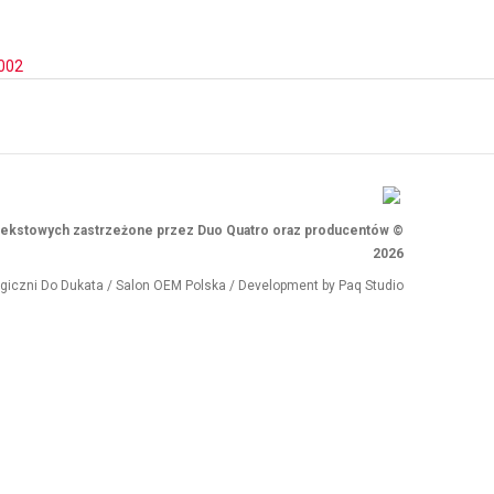
002
i tekstowych zastrzeżone przez Duo Quatro oraz producentów ©
2026
ogiczni
Do Dukata
/
Salon OEM Polska
/ Development by
Paq Studio