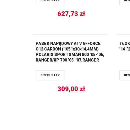
BESTSELLER
BES
627,73
zł
PASEK NAPĘDOWY ATV G-FORCE
TŁOK 
C12 CARBON (1051x30x14,4MM)
’14-’
POLARIS SPORTSMAN 800 ’05-’06,
RANGER/XP 700 ’05-’07,RANGER
RZR S 800 ’09 (19C4022) GATES
BESTSELLER
BES
309,00
zł