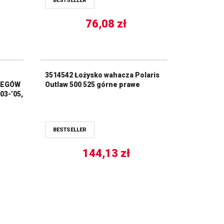
BESTSELLER
76,08
zł
3514542 Łożysko wahacza Polaris
IEGÓW
Outlaw 500 525 górne prawe
3-’05,
BESTSELLER
144,13
zł