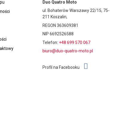
epu
Duo Quatro Moto
ul. Bohaterów Warszawy 22/15, 75-
tności
211 Koszalin,
REGON 363609381
NIP 6692526588
ości
Telefon:
+48 699 570 067
taktowy
biuro@duo-quatro-moto.pl
Profil na Facebooku