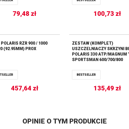
TSELLER
BESTSELLER
79,48
zł
100,73
zł
POLARIS RZR 900 / 1000
ZESTAW (KOMPLET)
20 (92.95MM) PROX
USZCZELNIACZY SKRZYNI B
POLARIS 330 ATP/MAGNUM ’0
SPORTSMAN 600/700/800
HO/EFI/MV07 ALL BALLS
TSELLER
BESTSELLER
457,64
zł
135,49
zł
OPINIE O TYM PRODUKCIE