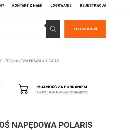
067
KONTAKT Z NAMI
LOGOWANIE
REJESTRACJA
Koszyk:
0,00
zł
TYŁ STRONA LEWA PRAWA ALL BALLS
R
PŁATNOŚĆ ZA POBRANIEM
AKCEPTUJEMY PŁATNOŚCI POBRANIOWE
OŚ NAPĘDOWA POLARIS