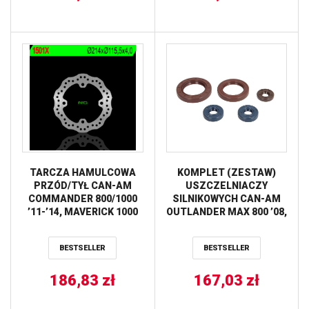
TARCZA HAMULCOWA
KOMPLET (ZESTAW)
PRZÓD/TYŁ CAN-AM
USZCZELNIACZY
COMMANDER 800/1000
SILNIKOWYCH CAN-AM
’11-’14, MAVERICK 1000
OUTLANDER MAX 800 ’08,
’13-’14 (241X115,5X4)
OUTLANDER 800 EFI
(4X11,5MM) WAVE NG
’09-’12 ATHENA
BESTSELLER
BESTSELLER
186,83
zł
167,03
zł