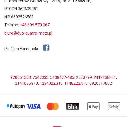
ul. Bohaterów Warszawy 22/15, 75-211 Koszalin,
REGON 363609381
NIP 6692526588
Telefon:
+48 699 570 067
biuro@duo-quatro-moto.pl
Profil na Facebooku
920661303
,
7547333
,
5138477-485
,
2520799
,
2412138F51
,
2141635G10
,
1284022G10
,
1148222A10
,
0926717002