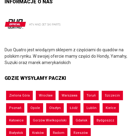
INFORMACJE O NAS
Duo Quatro jest wiodącym sklepem z częściami do quadów na
polskim rynku. W swojej ofercie mamy części do Hondy, Yamahy,
Suzuki oraz marek amerykańskich
GDZIE WYSYŁAMY PACZKI
Zielona Góra
Wrocław
Warszawa
Toruń
Szczecin
Poznań
Opole
Olsztyn
Łódź
Lublin
Kielce
Katowice
Gorzów Wielkopolski
Gdańsk
Bydgoszcz
Białystok
Kraków
Radom
Rzeszów