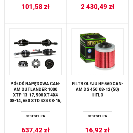
101,58
zł
2 430,49
zł
PÓŁOŚ NAPĘDOWA CAN-
FILTR OLEJU HF 560 CAN-
AM OUTLANDER 1000
AM DS 450`08-12 (50)
XTP 13-17, 500 XT 4X4
HIFLO
08-14, 650 STD 4X4 08-15,
800 STD 4X4 ’08 AB8
EXTREME +20% TYŁ
BESTSELLER
BESTSELLER
STRONA LEWA ALL
BALLS
637,42
zł
16,92
zł