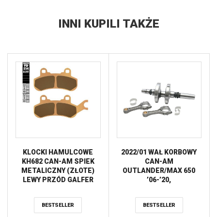
INNI KUPILI TAKŻE
KLOCKI HAMULCOWE
2022/01 WAŁ KORBOWY
KH682 CAN-AM SPIEK
CAN-AM
METALICZNY (ZŁOTE)
OUTLANDER/MAX 650
LEWY PRZÓD GALFER
’06-’20,
OUTLANDER/RENEGADE
800/850 ’06-’19,
BESTSELLER
BESTSELLER
COMMANDER 800 ’12-’19
HOT RODS