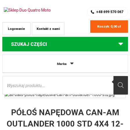
SKLEP Z CZĘŚCIAMI DO QUADÓW
REJESTRACJA
+48 699 570 067
Koszyk:
0,00
zł
Logowanie
Kontakt z nami
SZUKAJ CZĘŚCI
Strona główna
Części do quadów Can-Am
PÓŁOŚ NAPĘDOWA CAN-AM
Marka
OUTLANDER 1000 STD 4X4 12-15, 500 XT 4X4 08-14, 650 XT 4X4 08-14, 800
STD 4X4 08 AB6 STRONG TYŁ STRONA LEWA ALL BALLS
Wyszukiwarka
produktów
PÓŁOŚ NAPĘDOWA CAN-AM
OUTLANDER 1000 STD 4X4 12-