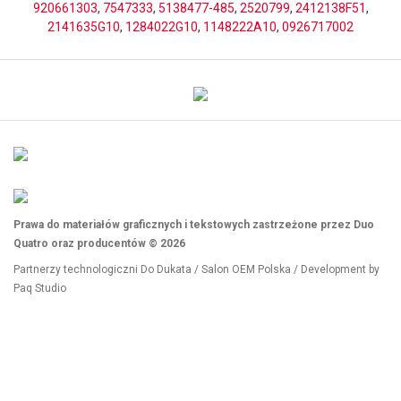
920661303
,
7547333
,
5138477-485
,
2520799
,
2412138F51
,
2141635G10
,
1284022G10
,
1148222A10
,
0926717002
Prawa do materiałów graficznych i tekstowych zastrzeżone przez Duo
Quatro oraz producentów © 2026
Partnerzy technologiczni
Do Dukata
/
Salon OEM Polska
/ Development by
Paq Studio