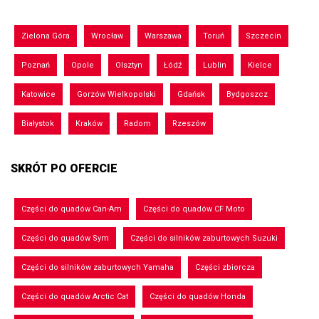
Zielona Góra
Wrocław
Warszawa
Toruń
Szczecin
Poznań
Opole
Olsztyn
Łódź
Lublin
Kielce
Katowice
Gorzów Wielkopolski
Gdańsk
Bydgoszcz
Białystok
Kraków
Radom
Rzeszów
SKRÓT PO OFERCIE
Części do quadów Can-Am
Części do quadów CF Moto
Części do quadów Sym
Części do silników zaburtowych Suzuki
Części do silników zaburtowych Yamaha
Części zbiorcza
Części do quadów Arctic Cat
Części do quadów Honda