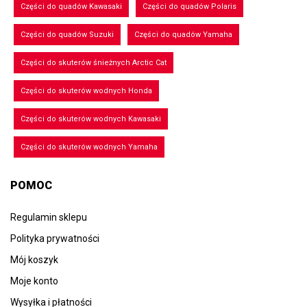
Części do quadów Kawasaki
Części do quadów Polaris
Części do quadów Suzuki
Części do quadów Yamaha
Części do skuterów śnieżnych Arctic Cat
Części do skuterów wodnych Honda
Części do skuterów wodnych Kawasaki
Części do skuterów wodnych Yamaha
POMOC
Regulamin sklepu
Polityka prywatności
Mój koszyk
Moje konto
Wysyłka i płatności