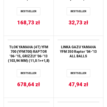
Raptor ’02-’08 ALL BALLS
BESTSELLER
BESTSELLER
168,73
zł
32,73
zł
TŁOK YAMAHA (4T) YFM
LINKA GAZU YAMAHA
700 (YFM700) RAPTOR
YFM 350 Raptor ’04-’13
’06-’15, GRIZZLY ’06-’13
ALL BALLS
(103,94 MM) (11,0:1=+1,8)
WOSSNER
BESTSELLER
BESTSELLER
678,64
zł
47,94
zł