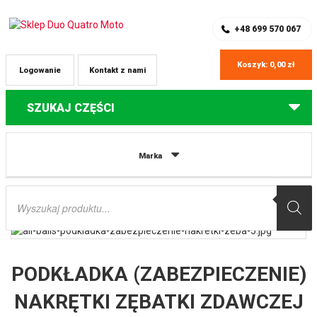
SKLEP Z CZĘŚCIAMI DO QUADÓW
REJESTRACJA
+48 699 570 067
Koszyk:
0,00
zł
Logowanie
Kontakt z nami
SZUKAJ CZĘŚCI
Strona główna
Części do quadów Yamaha
PODKŁADKA
Marka
(ZABEZPIECZENIE) NAKRĘTKI ZĘBATKI ZDAWCZEJ YAMAHA YFM700R
RAPTOR ’06-’12, YFZ450R ’09-’12 (JEDNA SZTUKA) ALL BALLS
Wyszukiwarka
produktów
PODKŁADKA (ZABEZPIECZENIE)
NAKRĘTKI ZĘBATKI ZDAWCZEJ