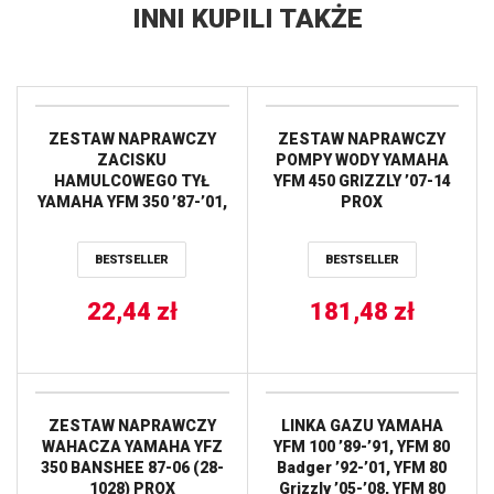
INNI KUPILI TAKŻE
ZESTAW NAPRAWCZY
ZESTAW NAPRAWCZY
ZACISKU
POMPY WODY YAMAHA
HAMULCOWEGO TYŁ
YFM 450 GRIZZLY ’07-14
YAMAHA YFM 350 ’87-’01,
PROX
YFZ 350 BANSHEE ’87-’01
TOURMAX
BESTSELLER
BESTSELLER
22,44
zł
181,48
zł
ZESTAW NAPRAWCZY
LINKA GAZU YAMAHA
WAHACZA YAMAHA YFZ
YFM 100 ’89-’91, YFM 80
350 BANSHEE 87-06 (28-
Badger ’92-’01, YFM 80
1028) PROX
Grizzly ’05-’08, YFM 80