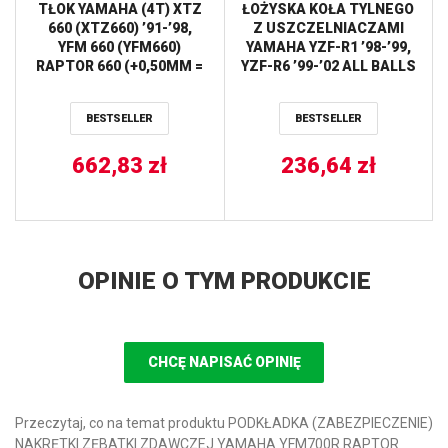
TŁOK YAMAHA (4T) XTZ
ŁOŻYSKA KOŁA TYLNEGO
660 (XTZ660) ’91-’98,
Z USZCZELNIACZAMI
YFM 660 (YFM660)
YAMAHA YZF-R1 ’98-’99,
RAPTOR 660 (+0,50MM =
YZF-R6 ’99-’02 ALL BALLS
100,43MM) WOSSNER
BESTSELLER
BESTSELLER
662,83
zł
236,64
zł
OPINIE O TYM PRODUKCIE
CHCĘ NAPISAĆ OPINIĘ
Przeczytaj, co na temat produktu PODKŁADKA (ZABEZPIECZENIE)
NAKRĘTKI ZĘBATKI ZDAWCZEJ YAMAHA YFM700R RAPTOR