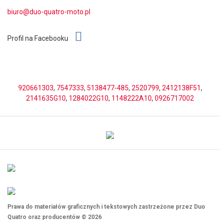
biuro@duo-quatro-moto.pl
Profil na Facebooku
920661303
,
7547333
,
5138477-485
,
2520799
,
2412138F51
,
2141635G10
,
1284022G10
,
1148222A10
,
0926717002
Prawa do materiałów graficznych i tekstowych zastrzeżone przez Duo
Quatro oraz producentów © 2026