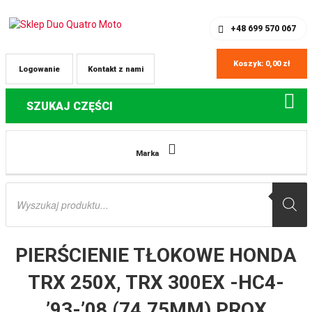
SKLEP Z CZĘŚCIAMI DO QUADÓW
REJESTRACJA
+48 699 570 067
Koszyk:
0,00
zł
Logowanie
Kontakt z nami
SZUKAJ CZĘŚCI
Strona główna
Części do quadów Honda
PIERŚCIENIE TŁOKOWE
Marka
HONDA TRX 250X, TRX 300EX -HC4- ’93-’08 (74.75MM) PROX
Wyszukiwarka
produktów
PIERŚCIENIE TŁOKOWE HONDA
TRX 250X, TRX 300EX -HC4-
’93-’08 (74.75MM) PROX