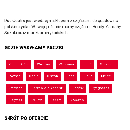
Duo Quatro jest wiodącym sklepem z częściami do quadów na
polskim rynku. W swojej ofercie mamy części do Hondy, Yamahy,
Suzuki oraz marek amerykańskich
GDZIE WYSYŁAMY PACZKI
Zielona Góra
Wrocław
Warszawa
Toruń
Szczecin
Poznań
Opole
Olsztyn
Łódź
Lublin
Kielce
Katowice
Gorzów Wielkopolski
Gdańsk
Bydgoszcz
Białystok
Kraków
Radom
Rzeszów
SKRÓT PO OFERCIE