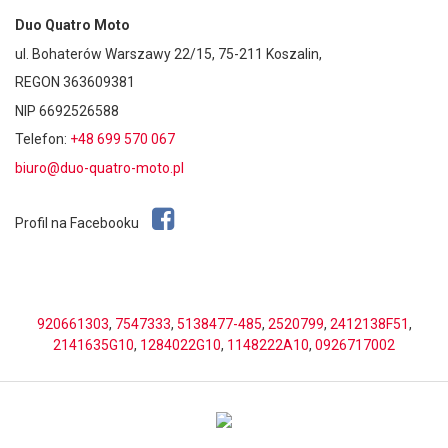
Duo Quatro Moto
ul. Bohaterów Warszawy 22/15, 75-211 Koszalin,
REGON 363609381
NIP 6692526588
Telefon:
+48 699 570 067
biuro@duo-quatro-moto.pl
Profil na Facebooku
920661303
,
7547333
,
5138477-485
,
2520799
,
2412138F51
,
2141635G10
,
1284022G10
,
1148222A10
,
0926717002