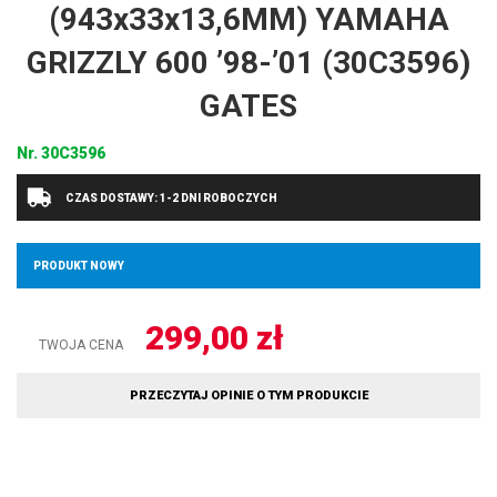
(943x33x13,6MM) YAMAHA
GRIZZLY 600 ’98-’01 (30C3596)
GATES
Nr.
30C3596
CZAS DOSTAWY: 1-2 DNI ROBOCZYCH
PRODUKT NOWY
299,00
zł
TWOJA CENA
PRZECZYTAJ OPINIE O TYM PRODUKCIE