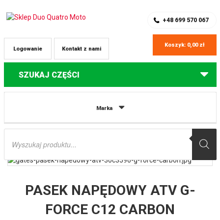
SKLEP Z CZĘŚCIAMI DO QUADÓW
REJESTRACJA
+48 699 570 067
Koszyk:
0,00
zł
Logowanie
Kontakt z nami
SZUKAJ CZĘŚCI
Strona główna
Części do quadów Yamaha
PASEK NAPĘDOWY ATV G-
Marka
FORCE C12 CARBON (943x33x13,6MM) YAMAHA GRIZZLY 600 ’98-’01
(30C3596) GATES
Wyszukiwarka
produktów
PASEK NAPĘDOWY ATV G-
FORCE C12 CARBON