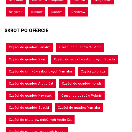
Białystok
Kraków
Radom
Rzeszów
SKRÓT PO OFERCIE
Części do quadów Can-Am
Części do quadów CF Moto
Części do quadów Sym
Części do silników zaburtowych Suzuki
Części do silników zaburtowych Yamaha
Części zbiorcza
Części do quadów Arctic Cat
Części do quadów Honda
Części do quadów Kawasaki
Części do quadów Polaris
Części do quadów Suzuki
Części do quadów Yamaha
Części do skuterów śnieżnych Arctic Cat
Części do skuterów wodnych Honda