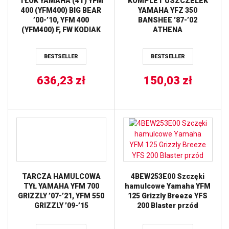
TŁOK YAMAHA (4T) YFM
KOMPLET USZCZELEK
400 (YFM400) BIG BEAR
YAMAHA YFZ 350
’00-’10, YFM 400
BANSHEE ’87-’02
(YFM400) F, FW KODIAK
ATHENA
’93-’99
(82,93MM=NOMINAŁ)
BESTSELLER
BESTSELLER
WOSSNER
636,23
zł
150,03
zł
TARCZA HAMULCOWA
4BEW253E00 Szczęki
TYŁ YAMAHA YFM 700
hamulcowe Yamaha YFM
GRIZZLY ’07-’21, YFM 550
125 Grizzly Breeze YFS
GRIZZLY ’09-’15
200 Blaster przód
(250X98X4,0MM)
(4X10,5MM) NG