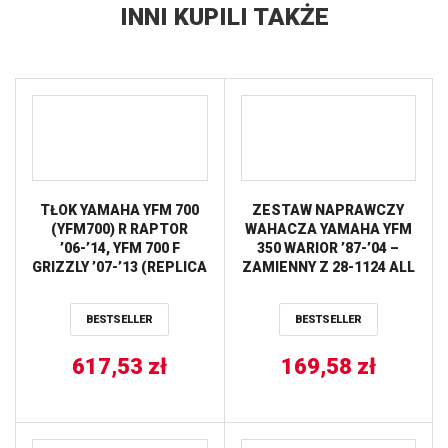
INNI KUPILI TAKŻE
TŁOK YAMAHA YFM 700
ZESTAW NAPRAWCZY
(YFM700) R RAPTOR
WAHACZA YAMAHA YFM
’06-’14, YFM 700 F
350 WARIOR ’87-’04 –
GRIZZLY ’07-’13 (REPLICA
ZAMIENNY Z 28-1124 ALL
101,95MM) PROX
BALLS
BESTSELLER
BESTSELLER
617,53
zł
169,58
zł