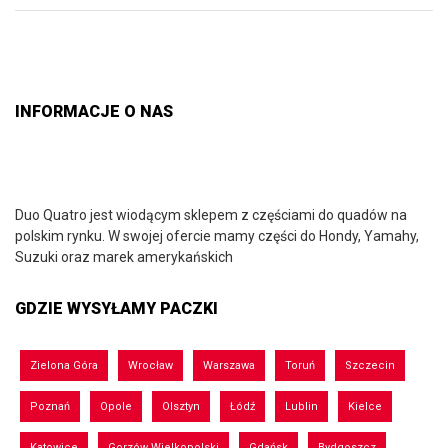
INFORMACJE O NAS
Duo Quatro jest wiodącym sklepem z częściami do quadów na
polskim rynku. W swojej ofercie mamy części do Hondy, Yamahy,
Suzuki oraz marek amerykańskich
GDZIE WYSYŁAMY PACZKI
Zielona Góra
Wrocław
Warszawa
Toruń
Szczecin
Poznań
Opole
Olsztyn
Łódź
Lublin
Kielce
Katowice
Gorzów Wielkopolski
Gdańsk
Bydgoszcz