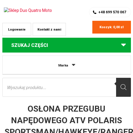
SKLEP Z CZĘŚCIAMI DO QUADÓW
REJESTRACJA
+48 699 570 067
Koszyk:
0,00
zł
Logowanie
Kontakt z nami
SZUKAJ CZĘŚCI
Strona główna
Części do quadów Polaris
OSŁONA PRZEGUBU
Marka
NAPĘDOWEGO ATV POLARIS SPORTSMAN/HAWKEYE/RANGER/ ALL BALLS
Wyszukiwarka
produktów
OSŁONA PRZEGUBU
NAPĘDOWEGO ATV POLARIS
SPORTSMAN/HAWKEYE/RANGER