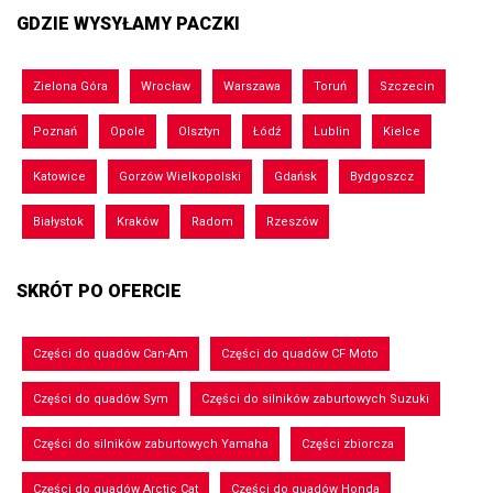
GDZIE WYSYŁAMY PACZKI
Zielona Góra
Wrocław
Warszawa
Toruń
Szczecin
Poznań
Opole
Olsztyn
Łódź
Lublin
Kielce
Katowice
Gorzów Wielkopolski
Gdańsk
Bydgoszcz
Białystok
Kraków
Radom
Rzeszów
SKRÓT PO OFERCIE
Części do quadów Can-Am
Części do quadów CF Moto
Części do quadów Sym
Części do silników zaburtowych Suzuki
Części do silników zaburtowych Yamaha
Części zbiorcza
Części do quadów Arctic Cat
Części do quadów Honda