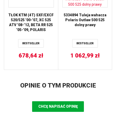
TŁOK KTM (4T) SXF/EXCF
5334894 Tuleja wahacza
520/525 ’00-’07, XC 525
Polaris Outlaw 500 525
ATV ’08-’12, BETA RR 525
dolny prawy
’05-’09, POLARIS
OUTLAW 525 ’07-’11,
REPLICA 11,0:1
BESTSELLER
BESTSELLER
(96,95MM=+2,00MM)
WOSSNER
678,64
zł
1 062,99
zł
OPINIE O TYM PRODUKCIE
CHCĘ NAPISAĆ OPINIĘ