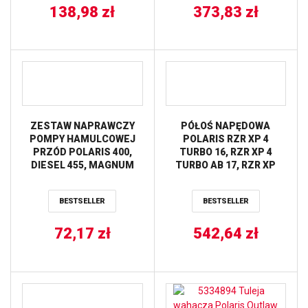
’15-’19, Sportsman 800
138,98
zł
373,83
zł
’09-’14, Trail Blazer 250
ALL BALLS ’05-’06, Trail
Blazer 330
ZESTAW NAPRAWCZY
PÓŁOŚ NAPĘDOWA
POMPY HAMULCOWEJ
POLARIS RZR XP 4
PRZÓD POLARIS 400,
TURBO 16, RZR XP 4
DIESEL 455, MAGNUM
TURBO AB 17, RZR XP
325/425/500,
TURBO 16-17, RZR XP
SCRAMBLER 400/500/,
TURBO MD 16 AB6
BESTSELLER
BESTSELLER
SPORTSMAN 500/570/,
STRONG PRZÓD STRONA
XPEDITION 325/425,
LEWA PRAWA ALL BALLS
72,17
XPLORER
zł
542,64
zł
250/300/400/500 ALL
BALLS