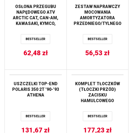
OSŁONA PRZEGUBU
ZESTAW NAPRAWCZY
NAPĘDOWEGO ATV
MOCOWANIA
ARCTIC CAT, CAN-AM,
AMORTYZATORA
KAWASAKI, KYMCO,
PRZEDNIEGO/TYLNEGO
SUZUKI, POLARIS,
POLARIS SCRAMBLER
YAMAHA ALL BALLS
850/1000, SPORTSMAN
BESTSELLER
BESTSELLER
TOURING/XP 1000 ALL
BALLS
62,48
zł
56,53
zł
USZCZELKI TOP-END
KOMPLET TŁOCZKÓW
POLARIS 350 2T ’90-’93
(TŁOCZKI PRZÓD)
ATHENA
ZACISKU
HAMULCOWEGO
POLARIS RZR Turbo Pro
XP 4 ’20, RZR Turbo Pro
BESTSELLER
BESTSELLER
XP 4 Premium ’21, RZR
Turbo Pro XP 4 Sport ’21,
131,67
zł
RZR Turbo Pro XP 4
177,23
zł