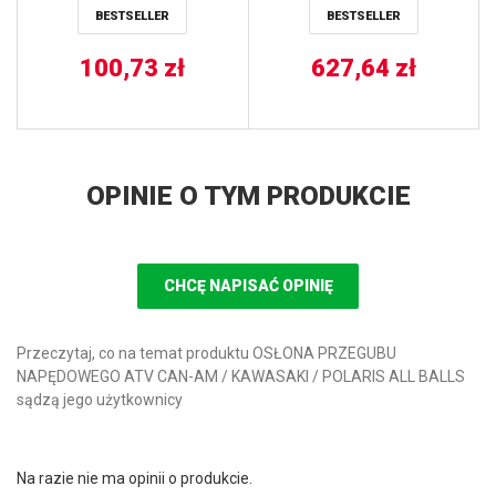
BESTSELLER
BESTSELLER
PRAWA ALL BALLS
100,73
zł
627,64
zł
OPINIE O TYM PRODUKCIE
CHCĘ NAPISAĆ OPINIĘ
Przeczytaj, co na temat produktu OSŁONA PRZEGUBU
NAPĘDOWEGO ATV CAN-AM / KAWASAKI / POLARIS ALL BALLS
sądzą jego użytkownicy
Na razie nie ma opinii o produkcie.