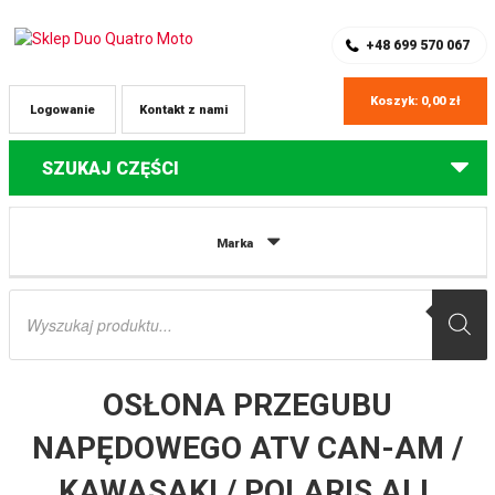
SKLEP Z CZĘŚCIAMI DO QUADÓW
REJESTRACJA
+48 699 570 067
Koszyk:
0,00
zł
Logowanie
Kontakt z nami
SZUKAJ CZĘŚCI
Strona główna
Części do quadów Kawasaki
OSŁONA PRZEGUBU
Marka
NAPĘDOWEGO ATV CAN-AM / KAWASAKI / POLARIS ALL BALLS
Wyszukiwarka
produktów
OSŁONA PRZEGUBU
NAPĘDOWEGO ATV CAN-AM /
KAWASAKI / POLARIS ALL