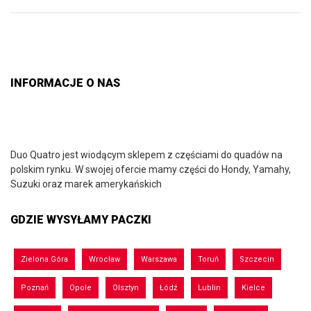
INFORMACJE O NAS
Duo Quatro jest wiodącym sklepem z częściami do quadów na
polskim rynku. W swojej ofercie mamy części do Hondy, Yamahy,
Suzuki oraz marek amerykańskich
GDZIE WYSYŁAMY PACZKI
Zielona Góra
Wrocław
Warszawa
Toruń
Szczecin
Poznań
Opole
Olsztyn
Łódź
Lublin
Kielce