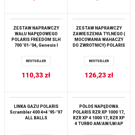
Ultimate ’21 / TYŁ
POLARIS Ranger XP 1000
EPS Mud ’21 ALL BALLS
ZESTAW NAPRAWCZY
ZESTAW NAPRAWCZY
WAŁU NAPĘDOWEGO
ZAWIESZENIA TYLNEGO (
POLARIS FREEDOM SLH
MOCOWANIA WAHACZY
700 ’01-’04, Genesis I
DO ZWROTNICY) POLARIS
’01-’04, Genesis/Pro1200
SPORTSMAN 550 10-11
’99-’02, SL/SLTX 1050 ’97,
SPORTSMAN 850 10-11
BESTSELLER
BESTSELLER
SL 650 ’92-’95, SL 700 ’97,
ALL BALLS
SLH/SLTH 700 ’98-’00,
SLT/SL 750 ’93-’95,
110,33
zł
126,23
zł
SLT/SLX 780 ’96, SLTX
1050 ’96-’99, SLT ALL
BALLS
LINKA GAZU POLARIS
PÓŁOŚ NAPĘDOWA
Scrambler 400 4×4 ’95-’97
POLARIS RZR XP 1000 17,
ALL BALLS
RZR XP 4 1000 17, RZR XP
4 TURBO AM/AW/LW/AP
17 AB8 EXTREME +20%
PRZÓD STRONA LEWA