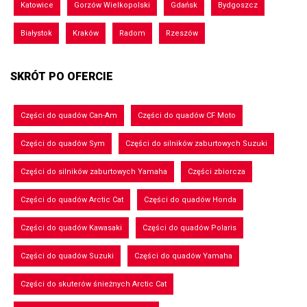
Katowice
Gorzów Wielkopolski
Gdańsk
Bydgoszcz
Białystok
Kraków
Radom
Rzeszów
SKRÓT PO OFERCIE
Części do quadów Can-Am
Części do quadów CF Moto
Części do quadów Sym
Części do silników zaburtowych Suzuki
Części do silników zaburtowych Yamaha
Części zbiorcza
Części do quadów Arctic Cat
Części do quadów Honda
Części do quadów Kawasaki
Części do quadów Polaris
Części do quadów Suzuki
Części do quadów Yamaha
Części do skuterów śnieżnych Arctic Cat