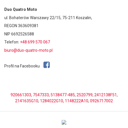
Duo Quatro Moto
ul. Bohaterów Warszawy 22/15, 75-211 Koszalin,
REGON 363609381
NIP 6692526588
Telefon:
+48 699 570 067
biuro@duo-quatro-moto.pl
Profil na Facebooku
920661303
,
7547333
,
5138477-485
,
2520799
,
2412138F51
,
2141635G10
,
1284022G10
,
1148222A10
,
0926717002