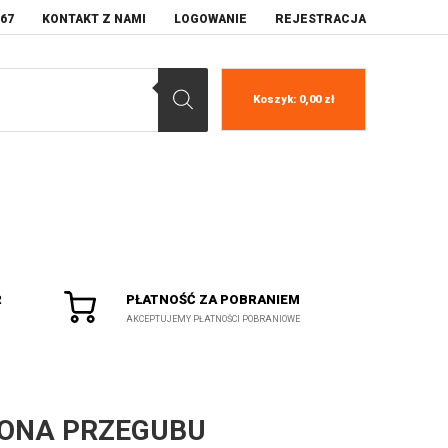
067
KONTAKT Z NAMI
LOGOWANIE
REJESTRACJA
Koszyk:
0,00
zł
R
PŁATNOŚĆ ZA POBRANIEM
AKCEPTUJEMY PŁATNOŚCI POBRANIOWE
ONA PRZEGUBU