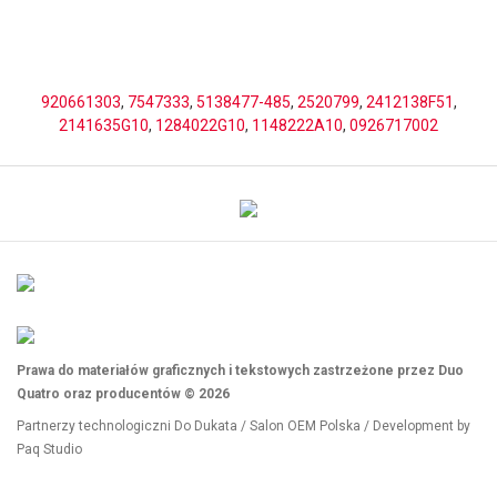
920661303
,
7547333
,
5138477-485
,
2520799
,
2412138F51
,
2141635G10
,
1284022G10
,
1148222A10
,
0926717002
Prawa do materiałów graficznych i tekstowych zastrzeżone przez Duo
Quatro oraz producentów © 2026
Partnerzy technologiczni
Do Dukata
/
Salon OEM Polska
/ Development by
Paq Studio