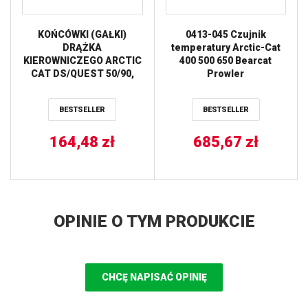
KOŃCÓWKI (GAŁKI)
0413-045 Czujnik
DRĄŻKA
temperatury Arctic-Cat
KIEROWNICZEGO ARCTIC
400 500 650 Bearcat
CAT DS/QUEST 50/90,
Prowler
HONDA TRX350 86-89,
KYMCO
BESTSELLER
BESTSELLER
MAXXER/MONGOOSE
50/90 ALL BALLS
164,48
zł
685,67
zł
OPINIE O TYM PRODUKCIE
CHCĘ NAPISAĆ OPINIĘ