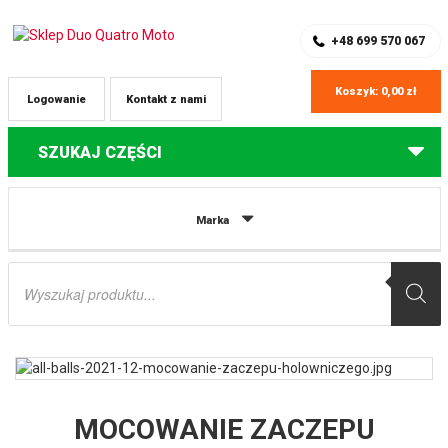
SKLEP Z CZĘŚCIAMI DO QUADÓW
REJESTRACJA
+48 699 570 067
Koszyk:
0,00
zł
Logowanie
Kontakt z nami
SZUKAJ CZĘŚCI
Strona główna
Części do quadów Arctic Cat
MOCOWANIE ZACZEPU
Marka
HOLOWNICZEGO (HAK HOLOWNICZY) (2 CALE) ARCTIC CAT 500 MT/AT ’00-’17,
700 EFI ’07-’17, Alterra 700 ’16-’20, Prowler 500 ’14-’20, Prowler 700 ’09-’17,
Wyszukiwarka
Wildcat ’14- ’19, Commander 800/1000 ’14-’21, Defender 800/1000 DPS ‘1 ALL
produktów
BALLS
MOCOWANIE ZACZEPU