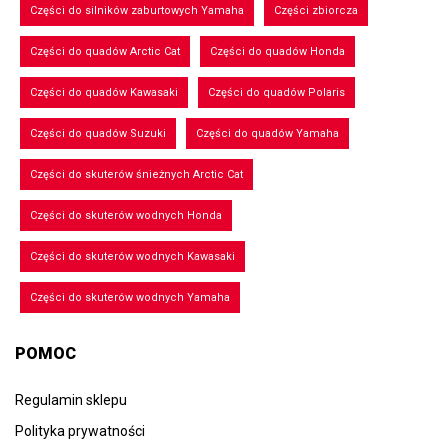
Części do silników zaburtowych Yamaha
Części zbiorcza
Części do quadów Arctic Cat
Części do quadów Honda
Części do quadów Kawasaki
Części do quadów Polaris
Części do quadów Suzuki
Części do quadów Yamaha
Części do skuterów śnieżnych Arctic Cat
Części do skuterów wodnych Honda
Części do skuterów wodnych Kawasaki
Części do skuterów wodnych Yamaha
POMOC
Regulamin sklepu
Polityka prywatności