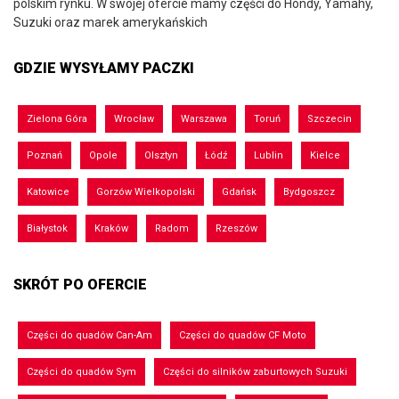
polskim rynku. W swojej ofercie mamy części do Hondy, Yamahy,
Suzuki oraz marek amerykańskich
GDZIE WYSYŁAMY PACZKI
Zielona Góra
Wrocław
Warszawa
Toruń
Szczecin
Poznań
Opole
Olsztyn
Łódź
Lublin
Kielce
Katowice
Gorzów Wielkopolski
Gdańsk
Bydgoszcz
Białystok
Kraków
Radom
Rzeszów
SKRÓT PO OFERCIE
Części do quadów Can-Am
Części do quadów CF Moto
Części do quadów Sym
Części do silników zaburtowych Suzuki