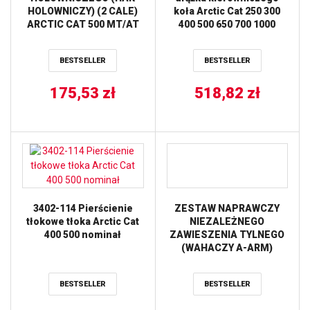
HOLOWNICZY) (2 CALE)
koła Arctic Cat 250 300
ARCTIC CAT 500 MT/AT
400 500 650 700 1000
’00-’17, 700 EFI ’07-’17,
Alterra 700 ’16-’20,
BESTSELLER
BESTSELLER
Prowler 500 ’14-’20,
Prowler 700 ’09-’17,
Wildcat ’14- ’19,
175,53
zł
518,82
zł
Commander 800/1000
’14-’21, Defender
800/1000 DPS ‘1 ALL
BALLS
3402-114 Pierścienie
ZESTAW NAPRAWCZY
tłokowe tłoka Arctic Cat
NIEZALEŻNEGO
400 500 nominał
ZAWIESZENIA TYLNEGO
(WAHACZY A-ARM)
ARCTIC CAT WILDCAT
TRAIL / XT 14-17,
BESTSELLER
BESTSELLER
WILDCAT TRAIL 17 ALL
BALLS