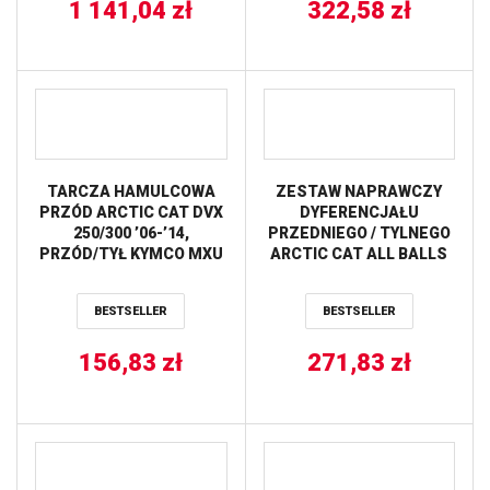
1 141,04
zł
322,58
zł
TARCZA HAMULCOWA
ZESTAW NAPRAWCZY
PRZÓD ARCTIC CAT DVX
DYFERENCJAŁU
250/300 ’06-’14,
PRZEDNIEGO / TYLNEGO
PRZÓD/TYŁ KYMCO MXU
ARCTIC CAT ALL BALLS
250/300 (180X58X4)
(3X10,5) NG
BESTSELLER
BESTSELLER
156,83
zł
271,83
zł