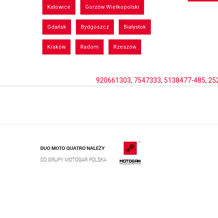
Katowice
Gorzów Wielkopolski
Gdańsk
Bydgoszcz
Białystok
Kraków
Radom
Rzeszów
920661303
,
7547333
,
5138477-485
,
25