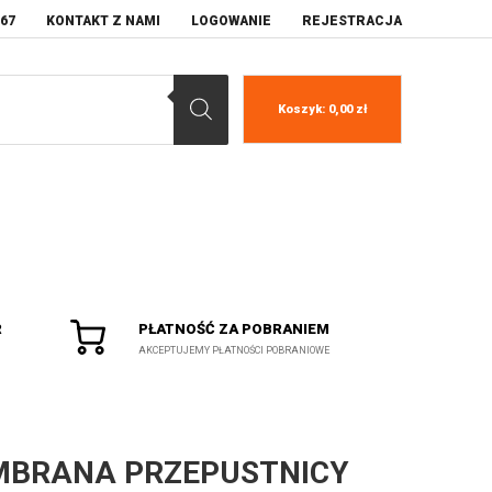
067
KONTAKT Z NAMI
LOGOWANIE
REJESTRACJA
Koszyk:
0,00
zł
R
PŁATNOŚĆ ZA POBRANIEM
AKCEPTUJEMY PŁATNOŚCI POBRANIOWE
BRANA PRZEPUSTNICY