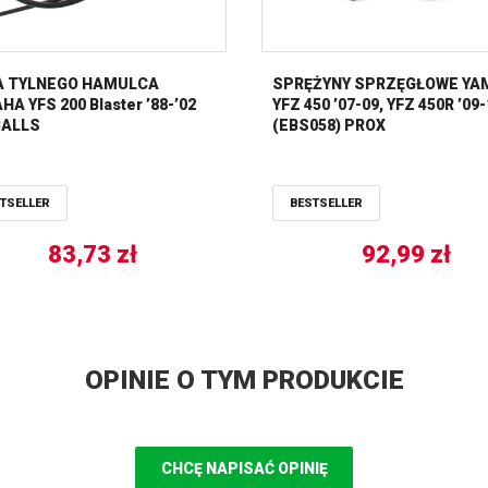
A TYLNEGO HAMULCA
SPRĘŻYNY SPRZĘGŁOWE YA
A YFS 200 Blaster ’88-’02
YFZ 450 ’07-09, YFZ 450R ’09
BALLS
(EBS058) PROX
TSELLER
BESTSELLER
83,73
zł
92,99
zł
OPINIE O TYM PRODUKCIE
CHCĘ NAPISAĆ OPINIĘ