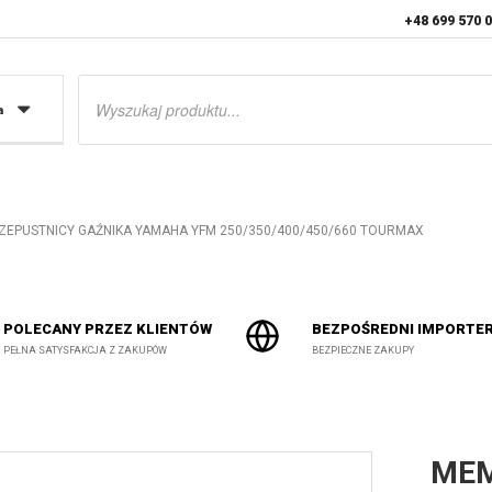
+48 699 570 
Wyszukiwarka
produktów
a
EPUSTNICY GAŹNIKA YAMAHA YFM 250/350/400/450/660 TOURMAX
POLECANY PRZEZ KLIENTÓW
BEZPOŚREDNI IMPORTE
PEŁNA SATYSFAKCJA Z ZAKUPÓW
BEZPIECZNE ZAKUPY
MEM