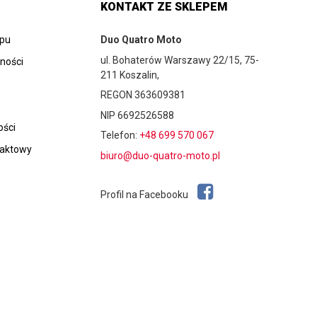
KONTAKT ZE SKLEPEM
epu
Duo Quatro Moto
ul. Bohaterów Warszawy 22/15, 75-
tności
211 Koszalin,
REGON 363609381
NIP 6692526588
ości
Telefon:
+48 699 570 067
taktowy
biuro@duo-quatro-moto.pl
Profil na Facebooku