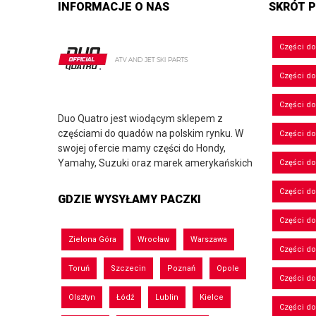
INFORMACJE O NAS
SKRÓT P
Części d
Części d
Części do
Duo Quatro jest wiodącym sklepem z
częściami do quadów na polskim rynku. W
Części do
swojej ofercie mamy części do Hondy,
Yamahy, Suzuki oraz marek amerykańskich
Części d
Części d
GDZIE WYSYŁAMY PACZKI
Części do
Zielona Góra
Wrocław
Warszawa
Części d
Toruń
Szczecin
Poznań
Opole
Części d
Olsztyn
Łódź
Lublin
Kielce
Części d