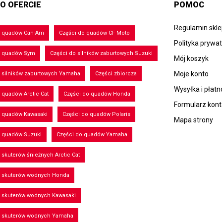
O OFERCIE
POMOC
Regulamin skl
o quadów Can-Am
Części do quadów CF Moto
Polityka prywa
o quadów Sym
Części do silników zaburtowych Suzuki
Mój koszyk
Moje konto
 silników zaburtowych Yamaha
Części zbiorcza
Wysyłka i płatn
 quadów Arctic Cat
Części do quadów Honda
Formularz kon
o quadów Kawasaki
Części do quadów Polaris
Mapa strony
o quadów Suzuki
Części do quadów Yamaha
 skuterów śnieżnych Arctic Cat
o skuterów wodnych Honda
o skuterów wodnych Kawasaki
o skuterów wodnych Yamaha