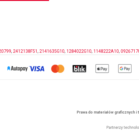
20799
,
2412138F51
,
2141635G10
,
1284022G10
,
1148222A10
,
0926717
Prawa do materiałów graficznych 
Partnerzy technol