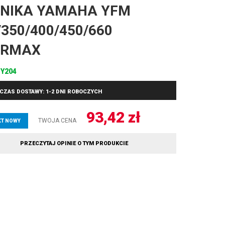
NIKA YAMAHA YFM
/350/400/450/660
URMAX
Y204
CZAS DOSTAWY: 1-2 DNI ROBOCZYCH
93,42
zł
TWOJA CENA
T NOWY
PRZECZYTAJ OPINIE O TYM PRODUKCIE