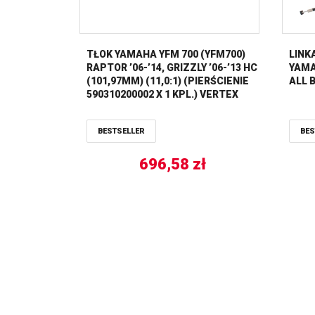
TŁOK YAMAHA YFM 700 (YFM700)
LINK
RAPTOR ’06-’14, GRIZZLY ’06-’13 HC
YAMAH
(101,97MM) (11,0:1) (PIERŚCIENIE
ALL 
590310200002 X 1 KPL.) VERTEX
BESTSELLER
BES
696,58
zł