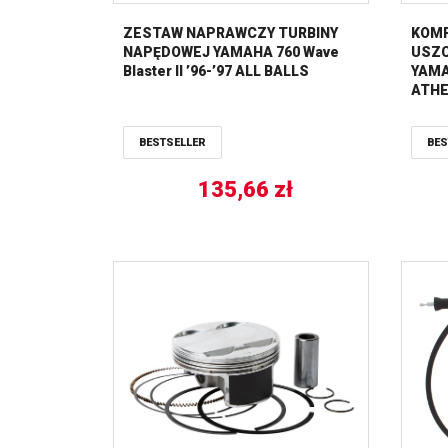
ZESTAW NAPRAWCZY TURBINY
KOMP
NAPĘDOWEJ YAMAHA 760 Wave
USZC
Blaster II ’96-’97 ALL BALLS
YAMA
ATH
BESTSELLER
BES
135,66
zł