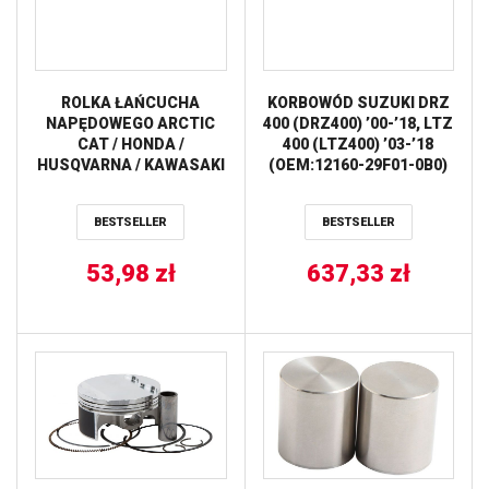
ROLKA ŁAŃCUCHA
KORBOWÓD SUZUKI DRZ
NAPĘDOWEGO ARCTIC
400 (DRZ400) ’00-’18, LTZ
CAT / HONDA /
400 (LTZ400) ’03-’18
HUSQVARNA / KAWASAKI
(OEM:12160-29F01-0B0)
/ POLARIS / SUZUKI
ARCTIC CAT DVX
(34/8MM) (SZER.28MM)
400’04-’08 PROX
BESTSELLER
BESTSELLER
(79-5001) PROX
53,98
zł
637,33
zł