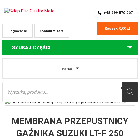
SKLEP Z CZĘŚCIAMI DO QUADÓW
REJESTRACJA
+48 699 570 067
Koszyk:
0,00
zł
Logowanie
Kontakt z nami
SZUKAJ CZĘŚCI
Strona główna
Części do quadów Suzuki
MEMBRANA PRZEPUSTNICY
Marka
GAŹNIKA SUZUKI LT-F 250 QUAD RUNNER ’00-’02, LT-F 300F KING QUAD ’00-’02
(MADE IN JAPAN) TOURMAX
Wyszukiwarka
produktów
MEMBRANA PRZEPUSTNICY
GAŹNIKA SUZUKI LT-F 250