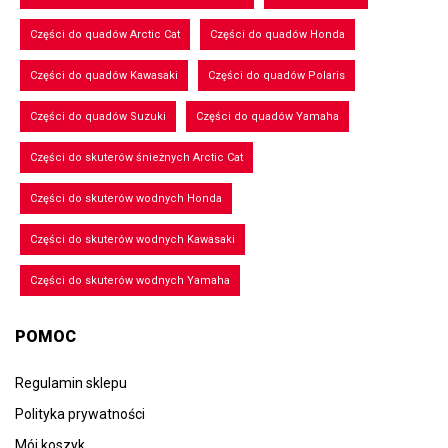
Części do quadów Arctic Cat
Części do quadów Honda
Części do quadów Kawasaki
Części do quadów Polaris
Części do quadów Suzuki
Części do quadów Yamaha
Części do skuterów śnieżnych Arctic Cat
Części do skuterów wodnych Honda
Części do skuterów wodnych Kawasaki
Części do skuterów wodnych Yamaha
POMOC
Regulamin sklepu
Polityka prywatności
Mój koszyk