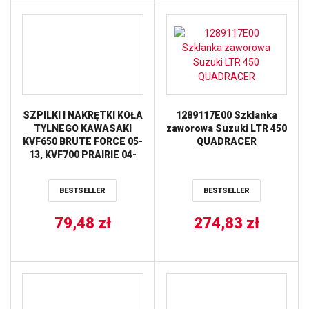
SZPILKI I NAKRĘTKI KOŁA
1289117E00 Szklanka
TYLNEGO KAWASAKI
zaworowa Suzuki LTR 450
KVF650 BRUTE FORCE 05-
QUADRACER
13, KVF700 PRAIRIE 04-
06, KVF750 BRUTE FORCE
08-11, SUZUKI LTV-700F
BESTSELLER
BESTSELLER
04-06 ALL BALLS
79,48
zł
274,83
zł