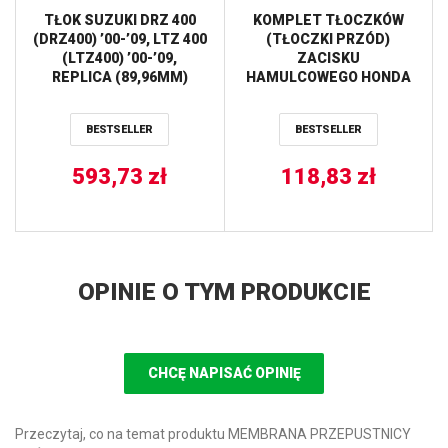
TŁOK SUZUKI DRZ 400
KOMPLET TŁOCZKÓW
(DRZ400) ’00-’09, LTZ 400
(TŁOCZKI PRZÓD)
(LTZ400) ’00-’09,
ZACISKU
REPLICA (89,96MM)
HAMULCOWEGO HONDA
(PIERŚCIENIE
ATC 250/350R ’85-’86,
590390000001 X 1 KPL.)
TRX 250R ’86-’89, XL 600R
BESTSELLER
BESTSELLER
VERTEX
’83-’87, KAWASAKI KLF
300C Bayou ’89-’05, KLF
593,73
zł
400 Bayou ’93-’99, KVF
118,83
zł
650 ’06-’13, KVF 750
’05-’21, SUZUKI LT-A500F
Quad Master Aut ALL
BALLS
OPINIE O TYM PRODUKCIE
CHCĘ NAPISAĆ OPINIĘ
Przeczytaj, co na temat produktu MEMBRANA PRZEPUSTNICY