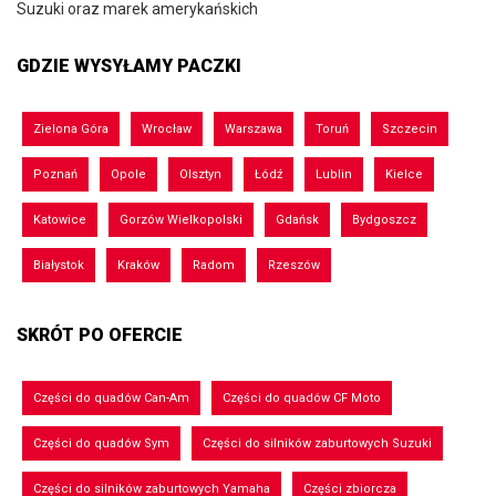
Suzuki oraz marek amerykańskich
GDZIE WYSYŁAMY PACZKI
Zielona Góra
Wrocław
Warszawa
Toruń
Szczecin
Poznań
Opole
Olsztyn
Łódź
Lublin
Kielce
Katowice
Gorzów Wielkopolski
Gdańsk
Bydgoszcz
Białystok
Kraków
Radom
Rzeszów
SKRÓT PO OFERCIE
Części do quadów Can-Am
Części do quadów CF Moto
Części do quadów Sym
Części do silników zaburtowych Suzuki
Części do silników zaburtowych Yamaha
Części zbiorcza