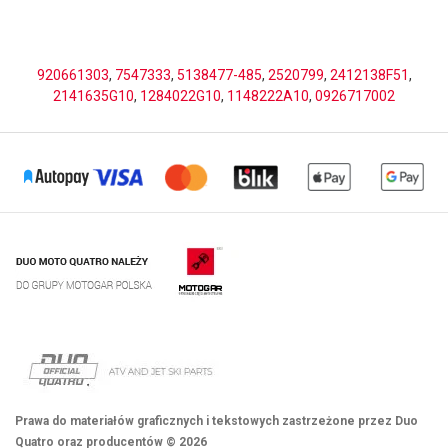
920661303
,
7547333
,
5138477-485
,
2520799
,
2412138F51
,
2141635G10
,
1284022G10
,
1148222A10
,
0926717002
Prawa do materiałów graficznych i tekstowych zastrzeżone przez Duo
Quatro oraz producentów © 2026