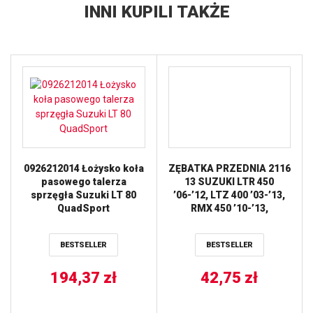
INNI KUPILI TAKŻE
0926212014 Łożysko koła
ZĘBATKA PRZEDNIA 2116
pasowego talerza
13 SUZUKI LTR 450
sprzęgła Suzuki LT 80
’06-’12, LTZ 400 ’03-’13,
QuadSport
RMX 450 ’10-’13,
KAWASAKI KFX 400,
HYOSUNG TE 450
BESTSELLER
BESTSELLER
(JTF1401.13)* (ŁAŃC.
520) JT
194,37
zł
42,75
zł