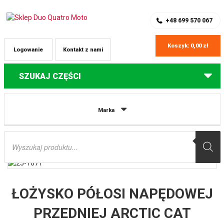
SKLEP Z CZĘŚCIAMI DO QUADÓW
REJESTRACJA
+48 699 570 067
Koszyk:
0,00
zł
Logowanie
Kontakt z nami
SZUKAJ CZĘŚCI
Strona główna
Części do quadów Arctic Cat
ŁOŻYSKO PÓŁOSI
Marka
NAPĘDOWEJ PRZEDNIEJ ARCTIC CAT WILDCAT ’13-’14, POLARIS RANGER
500/800 ’11-’14 ALL BALLS
Wyszukiwarka
produktów
ŁOŻYSKO PÓŁOSI NAPĘDOWEJ
PRZEDNIEJ ARCTIC CAT