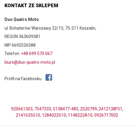
KONTAKT ZE SKLEPEM
Duo Quatro Moto
ul. Bohaterów Warszawy 22/15, 75-211 Koszalin,
REGON 363609381
NIP 6692526588
Telefon:
+48 699 570 067
biuro@duo-quatro-moto.pl
Profil na Facebooku
920661303
,
7547333
,
5138477-485
,
2520799
,
2412138F51
,
2141635G10
,
1284022G10
,
1148222A10
,
0926717002