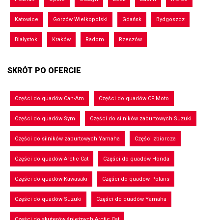
Katowice
Gorzów Wielkopolski
Gdańsk
Bydgoszcz
Białystok
Kraków
Radom
Rzeszów
SKRÓT PO OFERCIE
Części do quadów Can-Am
Części do quadów CF Moto
Części do quadów Sym
Części do silników zaburtowych Suzuki
Części do silników zaburtowych Yamaha
Części zbiorcza
Części do quadów Arctic Cat
Części do quadów Honda
Części do quadów Kawasaki
Części do quadów Polaris
Części do quadów Suzuki
Części do quadów Yamaha
Części do skuterów śnieżnych Arctic Cat