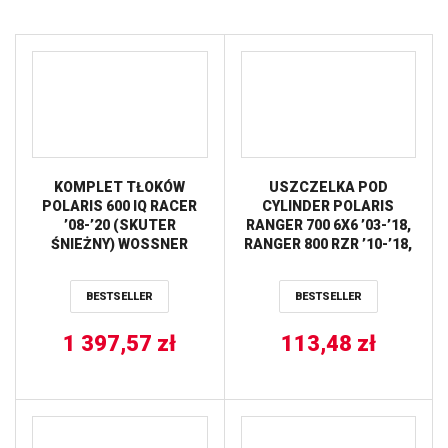
KOMPLET TŁOKÓW
USZCZELKA POD
POLARIS 600 IQ RACER
CYLINDER POLARIS
’08-’20 (SKUTER
RANGER 700 6X6 ’03-’18,
ŚNIEŻNY) WOSSNER
RANGER 800 RZR ’10-’18,
RANGER UTV 800 ’11-’13,
SPORTSMAN 800 ’07-’10,
BESTSELLER
BESTSELLER
SPORTSMAN 700 ’07-’08
(OEM:5247360) ATHENA
1 397,57
zł
113,48
zł