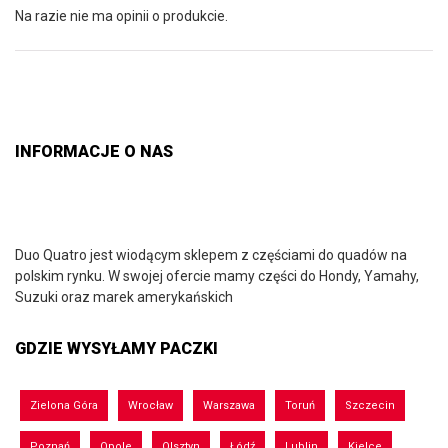
Na razie nie ma opinii o produkcie.
INFORMACJE O NAS
Duo Quatro jest wiodącym sklepem z częściami do quadów na
polskim rynku. W swojej ofercie mamy części do Hondy, Yamahy,
Suzuki oraz marek amerykańskich
GDZIE WYSYŁAMY PACZKI
Zielona Góra
Wrocław
Warszawa
Toruń
Szczecin
Poznań
Opole
Olsztyn
Łódź
Lublin
Kielce