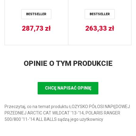
RANGER 400 ’10-’14, 500
’11-’13 ALL BALLS
BESTSELLER
BESTSELLER
287,73
zł
263,33
zł
OPINIE O TYM PRODUKCIE
CHCĘ NAPISAĆ OPINIĘ
Przeczytaj, co na temat produktu ŁOŻYSKO PÓŁOSI NAPĘDOWEJ
PRZEDNIEJ ARCTIC CAT WILDCAT ’13-’14, POLARIS RANGER
500/800 ’11-’14 ALL BALLS sądzą jego użytkownicy