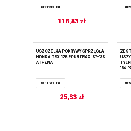
LTA-750 ’08-’21, YAMAHA Kodiak
BESTSELLER
BES
700 ’16-’21, YFM 250 Rapto ALL
BALLS
118,83
zł
USZCZELKA POKRYWY SPRZĘGŁA
ZES
HONDA TRX 125 FOURTRAX ’87-’88
USZC
ATHENA
TYLN
’84-
’92-
’96-
BESTSELLER
BES
’04-’
25,33
zł