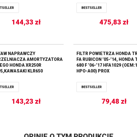
TSELLER
BESTSELLER
144,33
zł
475,83
zł
TAW NAPRAWCZY
FILTR POWIETRZA HONDA TR
ZELNIACZA AMORTYZATORA
FA RUBICON ’05-’14, HONDA 
EGO HONDA XR250R
680 F ’06-’17 HFA1029 (OEM:
’95,KAWASAKI KLR650
HPO-A00) PROX
’13,SUZUKI DR650SE
’14,YAMAHA YFZ450
TSELLER
BESTSELLER
09,YZ80/85 ’93-’18 ALL BALLS
143,23
zł
79,48
zł
OPINIE O TYM PRODUKCIE