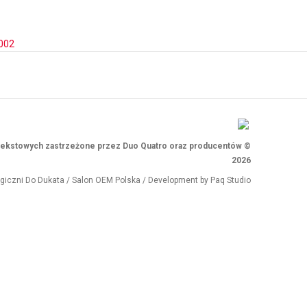
002
i tekstowych zastrzeżone przez Duo Quatro oraz producentów ©
2026
ogiczni
Do Dukata
/
Salon OEM Polska
/ Development by
Paq Studio