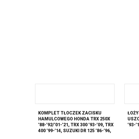
KOMPLET TŁOCZEK ZACISKU
ŁOŻY
HAMULCOWEGO HONDA TRX 250X
USZC
’88-’92/’01-’21, TRX 300 ’93-’09, TRX
’93-’
400 ’99-’14, SUZUKI DR 125 ’86-’96,
DR 200 ’96-’20, LT-A 400/500 ’08-’21,