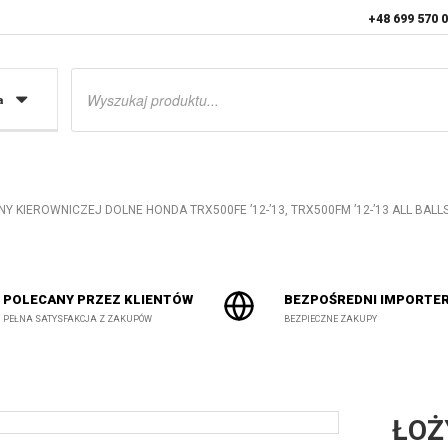
+48 699 570 
Wyszukiwarka
produktów
a
 KIEROWNICZEJ DOLNE HONDA TRX500FE ’12-’13, TRX500FM ’12-’13 ALL BALL
POLECANY PRZEZ KLIENTÓW
BEZPOŚREDNI IMPORTE
PEŁNA SATYSFAKCJA Z ZAKUPÓW
BEZPIECZNE ZAKUPY
ŁOŻ