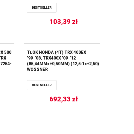
BESTSELLER
103,39
zł
X 500
TŁOK HONDA (4T) TRX 400EX
TRX
’99-’08, TRX400X ’09-’12
17254-
(85,44MM=+0,50MM) (12,5:1=+2,50)
WOSSNER
BESTSELLER
692,33
zł