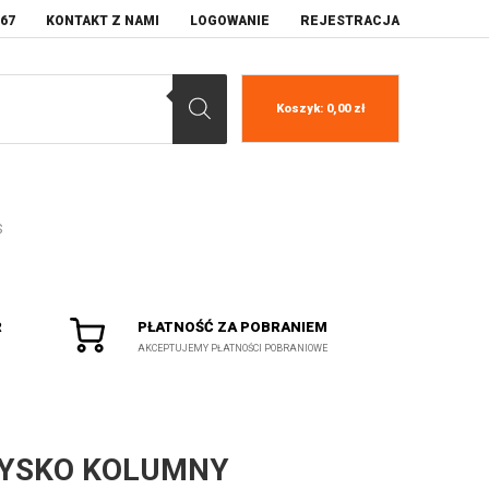
067
KONTAKT Z NAMI
LOGOWANIE
REJESTRACJA
Koszyk:
0,00
zł
S
R
PŁATNOŚĆ ZA POBRANIEM
AKCEPTUJEMY PŁATNOŚCI POBRANIOWE
YSKO KOLUMNY