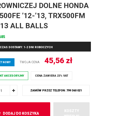
ROWNICZEJ DOLNE HONDA
500FE ’12-’13, TRX500FM
-’13 ALL BALLS
685
CZAS DOSTAWY: 1-2 DNI ROBOCZYCH
45,56
zł
TWOJA CENA
T NOWY
KT AKCESORYJNY
CENA ZAWIERA 23% VAT
ZAMÓW PRZEZ TELEFON: 799 360 021
KOSZTY
DODAJ DO KOSZYKA