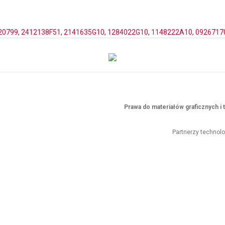
20799
,
2412138F51
,
2141635G10
,
1284022G10
,
1148222A10
,
0926717
Prawa do materiałów graficznych 
Partnerzy technol