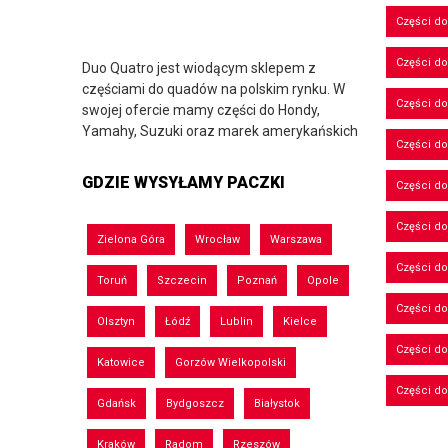
Części d
Części d
Duo Quatro jest wiodącym sklepem z
częściami do quadów na polskim rynku. W
Części do
swojej ofercie mamy części do Hondy,
Yamahy, Suzuki oraz marek amerykańskich
Części do
GDZIE WYSYŁAMY PACZKI
Części d
Części d
Zielona Góra
Wrocław
Warszawa
Części do
Toruń
Szczecin
Poznań
Opole
Części d
Olsztyn
Łódź
Lublin
Kielce
Części d
Katowice
Gorzów Wielkopolski
Części d
Gdańsk
Bydgoszcz
Białystok
Kraków
Radom
Rzeszów