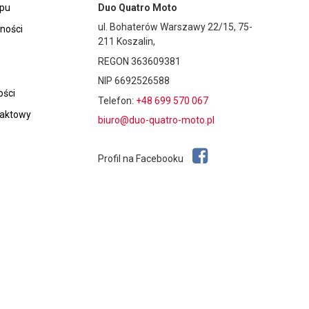
epu
Duo Quatro Moto
ul. Bohaterów Warszawy 22/15, 75-
tności
211 Koszalin,
REGON 363609381
NIP 6692526588
ości
Telefon:
+48 699 570 067
taktowy
biuro@duo-quatro-moto.pl
Profil na Facebooku