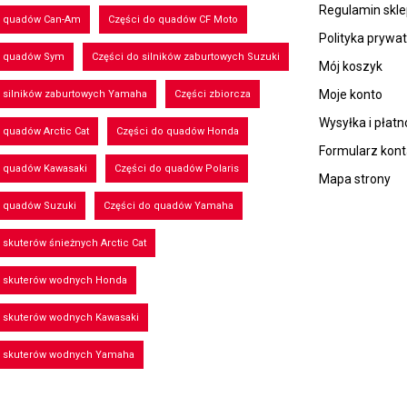
Regulamin skl
o quadów Can-Am
Części do quadów CF Moto
Polityka prywa
o quadów Sym
Części do silników zaburtowych Suzuki
Mój koszyk
Moje konto
 silników zaburtowych Yamaha
Części zbiorcza
Wysyłka i płatn
 quadów Arctic Cat
Części do quadów Honda
Formularz kon
o quadów Kawasaki
Części do quadów Polaris
Mapa strony
o quadów Suzuki
Części do quadów Yamaha
 skuterów śnieżnych Arctic Cat
o skuterów wodnych Honda
o skuterów wodnych Kawasaki
o skuterów wodnych Yamaha