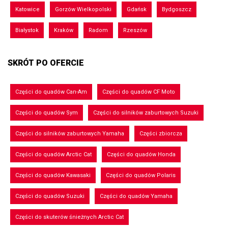
Katowice
Gorzów Wielkopolski
Gdańsk
Bydgoszcz
Białystok
Kraków
Radom
Rzeszów
SKRÓT PO OFERCIE
Części do quadów Can-Am
Części do quadów CF Moto
Części do quadów Sym
Części do silników zaburtowych Suzuki
Części do silników zaburtowych Yamaha
Części zbiorcza
Części do quadów Arctic Cat
Części do quadów Honda
Części do quadów Kawasaki
Części do quadów Polaris
Części do quadów Suzuki
Części do quadów Yamaha
Części do skuterów śnieżnych Arctic Cat