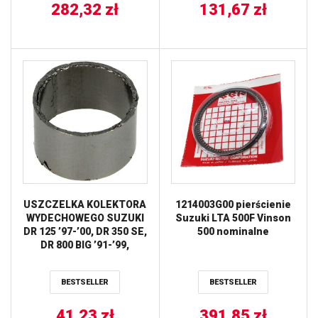
282,32
zł
131,67
zł
USZCZELKA KOLEKTORA
1214003G00 pierścienie
WYDECHOWEGO SUZUKI
Suzuki LTA 500F Vinson
DR 125 ’97-’00, DR 350 SE,
500 nominalne
DR 800 BIG ’91-’99,
LTA450/500, LTF 450/800,
VL 1500 35x38x25
BESTSELLER
BESTSELLER
ATHENA
41,23
zł
391,85
zł