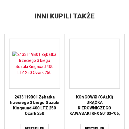
INNI KUPILI TAKŻE
2433119B01 Zębatka
KOŃCÓWKI (GAŁKI)
trzeciego 3 biegu Suzuki
DRĄŻKA
Kingauad 400 LTZ 250
KIEROWNICZEGO
Ozark 250
KAWASAKI KFX 50 ’03-’06,
SUZUKI LTA 50 ’02-’05,
LTZ 50 ’06-’09, LTZ 90
BESTSELLER
BESTSELLER