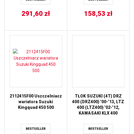
QUADSPORT ’07-’16 ALL
BALLS
291,60
zł
158,53
zł
2112415F00 Uszczelniacz
TŁOK SUZUKI (4T) DRZ
wariatora Suzuki
400 (DRZ400) ’00-’13, LTZ
Kingquad 450 500
400 (LTZ400) ’02-’12,
KAWASAKI KLX 400
’03-’07, KFX 400 ’03-’06
(89,96MM) (HC
BESTSELLER
BESTSELLER
13.5:1=+1,30) (2