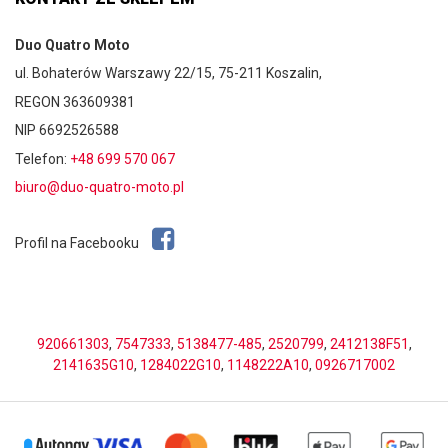
Duo Quatro Moto
ul. Bohaterów Warszawy 22/15, 75-211 Koszalin,
REGON 363609381
NIP 6692526588
Telefon:
+48 699 570 067
biuro@duo-quatro-moto.pl
Profil na Facebooku
920661303
,
7547333
,
5138477-485
,
2520799
,
2412138F51
,
2141635G10
,
1284022G10
,
1148222A10
,
0926717002