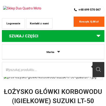
SKLEP Z CZĘŚCIAMI DO QUADÓW
REJESTRACJA
+48 699 570 067
Koszyk:
0,00
zł
Logowanie
Kontakt z nami
SZUKAJ CZĘŚCI
Strona główna
Części do quadów Suzuki
ŁOŻYSKO GŁÓWKI
Marka
KORBOWODU (IGIEŁKOWE) SUZUKI LT-50 QUADRUNNER ’84-’06, LT-80
QUADSPORT ’87-’06 (PATRZ OPIS DODATKOWY) (12X16X16) PROX
Wyszukiwarka
produktów
ŁOŻYSKO GŁÓWKI KORBOWODU
(IGIEŁKOWE) SUZUKI LT-50