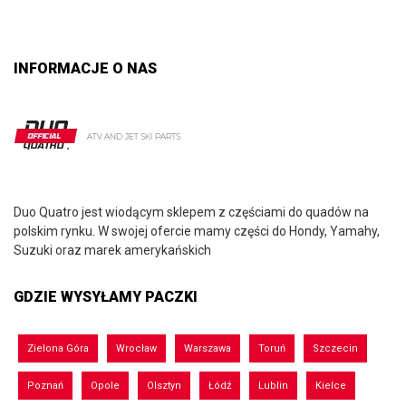
INFORMACJE O NAS
Duo Quatro jest wiodącym sklepem z częściami do quadów na
polskim rynku. W swojej ofercie mamy części do Hondy, Yamahy,
Suzuki oraz marek amerykańskich
GDZIE WYSYŁAMY PACZKI
Zielona Góra
Wrocław
Warszawa
Toruń
Szczecin
Poznań
Opole
Olsztyn
Łódź
Lublin
Kielce