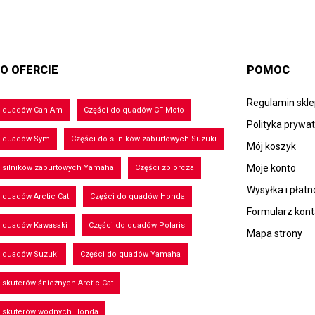
O OFERCIE
POMOC
Regulamin skl
o quadów Can-Am
Części do quadów CF Moto
Polityka prywa
o quadów Sym
Części do silników zaburtowych Suzuki
Mój koszyk
Moje konto
 silników zaburtowych Yamaha
Części zbiorcza
Wysyłka i płatn
 quadów Arctic Cat
Części do quadów Honda
Formularz kon
o quadów Kawasaki
Części do quadów Polaris
Mapa strony
o quadów Suzuki
Części do quadów Yamaha
 skuterów śnieżnych Arctic Cat
o skuterów wodnych Honda