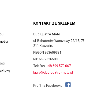
KONTAKT ZE SKLEPEM
epu
Duo Quatro Moto
ul. Bohaterów Warszawy 22/15, 75-
tności
211 Koszalin,
REGON 363609381
NIP 6692526588
ości
Telefon:
+48 699 570 067
taktowy
biuro@duo-quatro-moto.pl
Profil na Facebooku