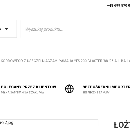
+48 699 570 
Wyszukiwarka
produktów
a
KORBOWEGO Z USZCZELNIACZAMI YAMAHA YFS 200 BLASTER ’88-’06 ALL BALL
POLECANY PRZEZ KLIENTÓW
BEZPOŚREDNI IMPORTE
PEŁNA SATYSFAKCJA Z ZAKUPÓW
BEZPIECZNE ZAKUPY
ŁOŻ