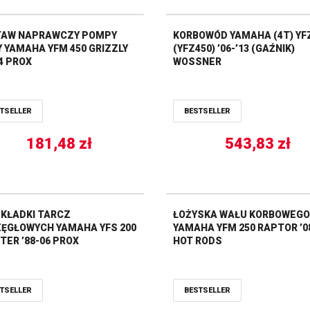
AW NAPRAWCZY POMPY
KORBOWÓD YAMAHA (4T) YFZ
 YAMAHA YFM 450 GRIZZLY
(YFZ450) ’06-’13 (GAŹNIK)
14 PROX
WOSSNER
TSELLER
BESTSELLER
181,48
zł
543,83
zł
KŁADKI TARCZ
ŁOŻYSKA WAŁU KORBOWEGO
ĘGŁOWYCH YAMAHA YFS 200
YAMAHA YFM 250 RAPTOR ’08
TER ’88-06 PROX
HOT RODS
TSELLER
BESTSELLER