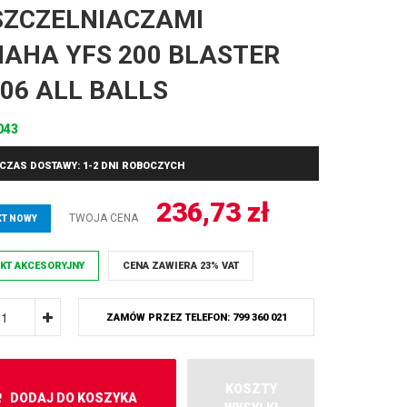
SZCZELNIACZAMI
AHA YFS 200 BLASTER
-’06 ALL BALLS
043
CZAS DOSTAWY: 1-2 DNI ROBOCZYCH
236,73
zł
TWOJA CENA
T NOWY
KT AKCESORYJNY
CENA ZAWIERA 23% VAT
ZAMÓW PRZEZ TELEFON: 799 360 021
KOSZTY
DODAJ DO KOSZYKA