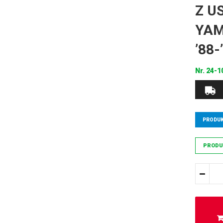
Z U
YAM
’88
Nr.
24-1
PRODUK
PRODU