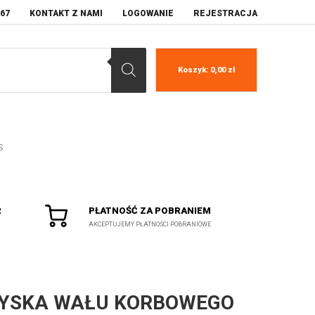
067
KONTAKT Z NAMI
LOGOWANIE
REJESTRACJA
Koszyk:
0,00
zł
S
R
PŁATNOŚĆ ZA POBRANIEM
AKCEPTUJEMY PŁATNOŚCI POBRANIOWE
YSKA WAŁU KORBOWEGO