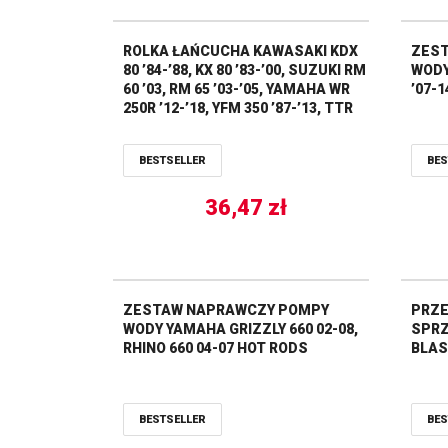
ROLKA ŁAŃCUCHA KAWASAKI KDX
ZEST
80 ’84-’88, KX 80 ’83-’00, SUZUKI RM
WODY
60 ’03, RM 65 ’03-’05, YAMAHA WR
’07-
250R ’12-’18, YFM 350 ’87-’13, TTR
125 ’00-’09, YFS 200 BLASTER
’88-’06, (34-24MM) ALL BALLS
BESTSELLER
BES
36,47
zł
ZESTAW NAPRAWCZY POMPY
PRZE
WODY YAMAHA GRIZZLY 660 02-08,
SPRZ
RHINO 660 04-07 HOT RODS
BLAS
BESTSELLER
BES