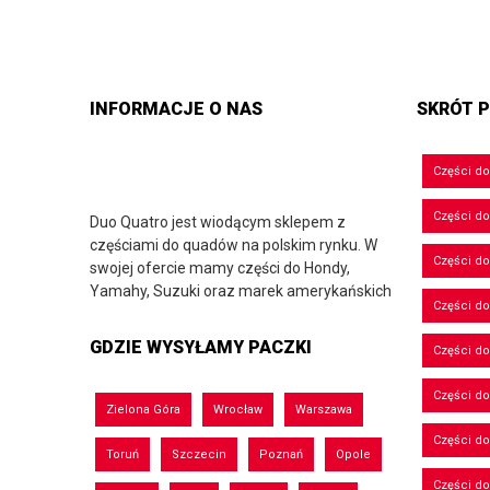
INFORMACJE O NAS
SKRÓT P
Części d
Części d
Duo Quatro jest wiodącym sklepem z
częściami do quadów na polskim rynku. W
Części do
swojej ofercie mamy części do Hondy,
Yamahy, Suzuki oraz marek amerykańskich
Części do
GDZIE WYSYŁAMY PACZKI
Części d
Części d
Zielona Góra
Wrocław
Warszawa
Części do
Toruń
Szczecin
Poznań
Opole
Części d