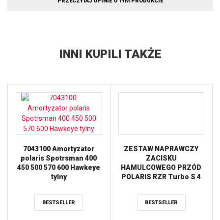
PRZECZYTAJ OPINIE O TYM PRODUKCIE
INNI KUPILI TAKŻE
7043100 Amortyzator
ZESTAW NAPRAWCZY
polaris Spotrsman 400
ZACISKU
450 500 570 600 Hawkeye
HAMULCOWEGO PRZÓD
tylny
POLARIS RZR Turbo S 4
’21, RZR Turbo S 4
Velocity ’21, RZR XP 4
BESTSELLER
BESTSELLER
Turbo S ’20, RZR XP 4
Turbo S Velocity ’20, ALL