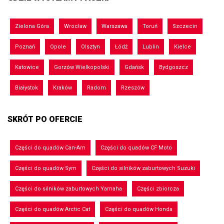
Zielona Góra
Wrocław
Warszawa
Toruń
Szczecin
Poznań
Opole
Olsztyn
Łódź
Lublin
Kielce
Katowice
Gorzów Wielkopolski
Gdańsk
Bydgoszcz
Białystok
Kraków
Radom
Rzeszów
SKRÓT PO OFERCIE
Części do quadów Can-Am
Części do quadów CF Moto
Części do quadów Sym
Części do silników zaburtowych Suzuki
Części do silników zaburtowych Yamaha
Części zbiorcza
Części do quadów Arctic Cat
Części do quadów Honda