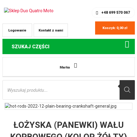
SKLEP Z CZĘŚCIAMI DO QUADÓW
REJESTRACJA
+48 699 570 067
Koszyk:
0,00
zł
Logowanie
Kontakt z nami
SZUKAJ CZĘŚCI
Strona główna
Części do quadów Polaris
ŁOŻYSKA (PANEWKI) WAŁU
Marka
KORBOWEGO (KOLOR ŻÓŁTY) POLARIS GENERAL 1000 EPS ’16-’19, RZR 1000
’16-’21, RZR RS1 1000 ’18-’21, RZR S4 1000 ’20, RZR TURBO PRO XP/ XP4 /
Wyszukiwarka
PREMIUM 925 ’20-’22 HOT RODS
produktów
ŁOŻYSKA (PANEWKI) WAŁU
KORBOWEGO (KOLOR ŻÓŁTY)