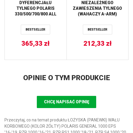
DYFERENCJAŁU
NIEZALEŻNEGO
TYLNEGO POLARIS
ZAWIESZENIA TYLNEGO
330/500/700/800 ALL
(WAHACZY A-ARM)
BALLS
POLARIS RANGER 1000
EPS/XP ALL BALLS
BESTSELLER
BESTSELLER
365,33
zł
212,33
zł
OPINIE O TYM PRODUKCIE
CHCĘ NAPISAĆ OPINIĘ
Przeczytaj, co na temat produktu ŁOŻYSKA (PANEWKI) WAŁU
KORBOWEGO (KOLOR ŻÓŁTY) POLARIS GENERAL 1000 EPS
’16-’19, RZR 1000 ’16-’21, RZR RS1 1000 ’18-’21, RZR S4 1000 ’20,