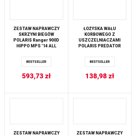
ZESTAW NAPRAWCZY
ŁOŻYSKA WAŁU
SKRZYNI BIEGÓW
KORBOWEGO Z
POLARIS Ranger 900D
USZCZELNIACZAMI
HIPPO MPS ’14 ALL
POLARIS PREDATOR
BALLS
50/90 ’03-’07,
SCRAMBLER 50/90
BESTSELLER
BESTSELLER
’01-’03 ALL BALLS
593,73
zł
138,98
zł
ZESTAW NAPRAWCZY
ZESTAW NAPRAWCZY