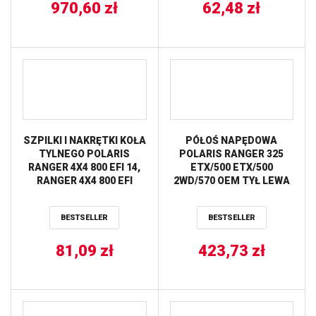
970,60
zł
62,48
BALLS
zł
SZPILKI I NAKRĘTKI KOŁA
PÓŁOŚ NAPĘDOWA
TYLNEGO POLARIS
POLARIS RANGER 325
RANGER 4X4 800 EFI 14,
ETX/500 ETX/500
RANGER 4X4 800 EFI
2WD/570 OEM TYŁ LEWA
MIDSIZE 13-14 ALL
PRAWA ALL BALLS
BALLS
BESTSELLER
BESTSELLER
81,09
zł
423,73
zł