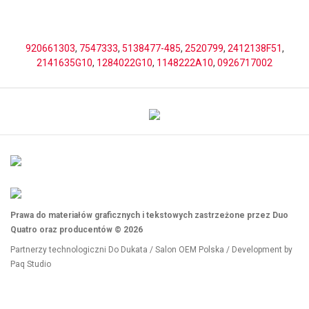
920661303
,
7547333
,
5138477-485
,
2520799
,
2412138F51
,
2141635G10
,
1284022G10
,
1148222A10
,
0926717002
Prawa do materiałów graficznych i tekstowych zastrzeżone przez Duo
Quatro oraz producentów © 2026
Partnerzy technologiczni
Do Dukata
/
Salon OEM Polska
/ Development by
Paq Studio