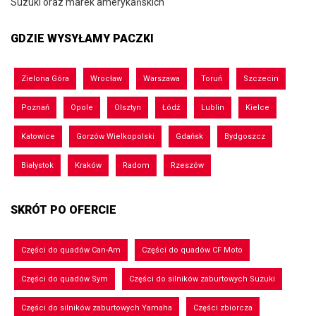
Suzuki oraz marek amerykańskich
GDZIE WYSYŁAMY PACZKI
Zielona Góra
Wrocław
Warszawa
Toruń
Szczecin
Poznań
Opole
Olsztyn
Łódź
Lublin
Kielce
Katowice
Gorzów Wielkopolski
Gdańsk
Bydgoszcz
Białystok
Kraków
Radom
Rzeszów
SKRÓT PO OFERCIE
Części do quadów Can-Am
Części do quadów CF Moto
Części do quadów Sym
Części do silników zaburtowych Suzuki
Części do silników zaburtowych Yamaha
Części zbiorcza