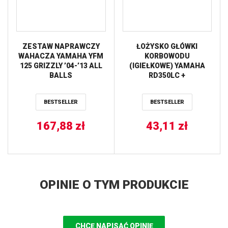
ZESTAW NAPRAWCZY
ŁOŻYSKO GŁÓWKI
WAHACZA YAMAHA YFM
KORBOWODU
125 GRIZZLY ’04-’13 ALL
(IGIEŁKOWE) YAMAHA
BALLS
RD350LC +
BANSHEE/BLASTER
PROX
BESTSELLER
BESTSELLER
167,88
zł
43,11
zł
OPINIE O TYM PRODUKCIE
CHCĘ NAPISAĆ OPINIĘ