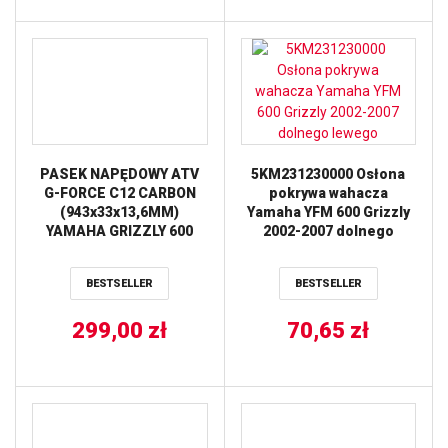
PASEK NAPĘDOWY ATV
5KM231230000 Osłona
G-FORCE C12 CARBON
pokrywa wahacza
(943x33x13,6MM)
Yamaha YFM 600 Grizzly
YAMAHA GRIZZLY 600
2002-2007 dolnego
’98-’01 (30C3596) GATES
lewego
BESTSELLER
BESTSELLER
299,00
zł
70,65
zł