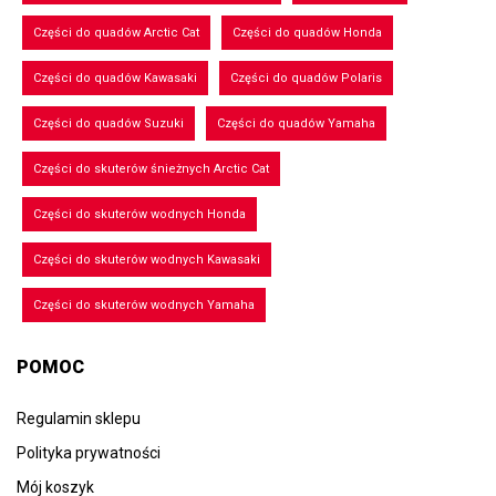
Części do quadów Arctic Cat
Części do quadów Honda
Części do quadów Kawasaki
Części do quadów Polaris
Części do quadów Suzuki
Części do quadów Yamaha
Części do skuterów śnieżnych Arctic Cat
Części do skuterów wodnych Honda
Części do skuterów wodnych Kawasaki
Części do skuterów wodnych Yamaha
POMOC
Regulamin sklepu
Polityka prywatności
Mój koszyk