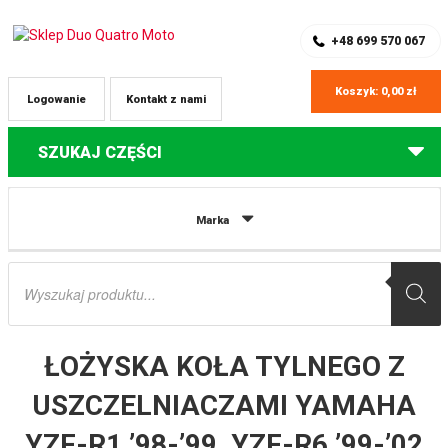
SKLEP Z CZĘŚCIAMI DO QUADÓW
REJESTRACJA
+48 699 570 067
Koszyk:
0,00
zł
Logowanie
Kontakt z nami
SZUKAJ CZĘŚCI
Strona główna
Części do quadów Yamaha
ŁOŻYSKA KOŁA TYLNEGO Z
Marka
USZCZELNIACZAMI YAMAHA YZF-R1 ’98-’99, YZF-R6 ’99-’02 ALL BALLS
Wyszukiwarka
produktów
ŁOŻYSKA KOŁA TYLNEGO Z
USZCZELNIACZAMI YAMAHA
YZF-R1 ’98-’99, YZF-R6 ’99-’02