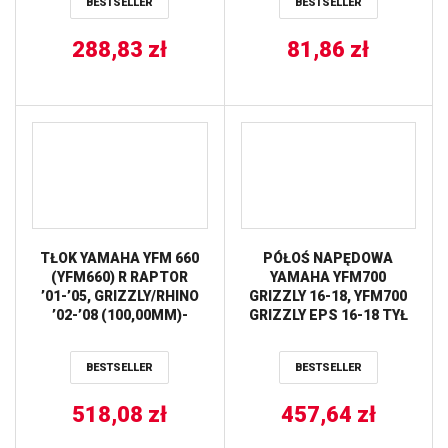
BESTSELLER
BESTSELLER
288,83
zł
81,86
zł
TŁOK YAMAHA YFM 660
PÓŁOŚ NAPĘDOWA
(YFM660) R RAPTOR
YAMAHA YFM700
’01-’05, GRIZZLY/RHINO
GRIZZLY 16-18, YFM700
’02-’08 (100,00MM)-
GRIZZLY EPS 16-18 TYŁ
NOMINAŁ PROX
STRONA LEWA / PRAWA
ALL BALLS
BESTSELLER
BESTSELLER
518,08
zł
457,64
zł