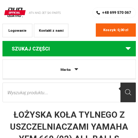
SKLEP Z CZĘŚCIAMI DO QUADÓW
REJESTRACJA
+48 699 570 067
Koszyk:
0,00
zł
Logowanie
Kontakt z nami
SZUKAJ CZĘŚCI
Strona główna
Części do quadów Yamaha
ŁOŻYSKA KOŁA TYLNEGO Z
Marka
USZCZELNIACZAMI YAMAHA YFM 660 (02) ALL BALLS
Wyszukiwarka
produktów
ŁOŻYSKA KOŁA TYLNEGO Z
USZCZELNIACZAMI YAMAHA