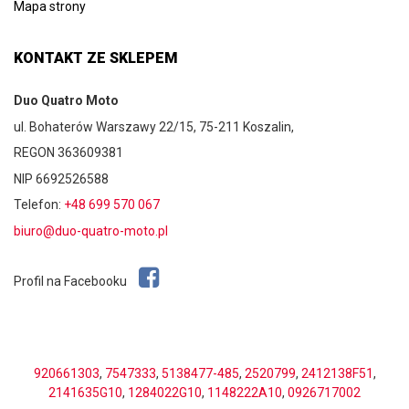
Mapa strony
KONTAKT ZE SKLEPEM
Duo Quatro Moto
ul. Bohaterów Warszawy 22/15, 75-211 Koszalin,
REGON 363609381
NIP 6692526588
Telefon:
+48 699 570 067
biuro@duo-quatro-moto.pl
Profil na Facebooku
920661303
,
7547333
,
5138477-485
,
2520799
,
2412138F51
,
2141635G10
,
1284022G10
,
1148222A10
,
0926717002