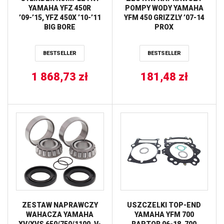
YAMAHA YFZ 450R
POMPY WODY YAMAHA
’09-’15, YFZ 450X ’10-’11
YFM 450 GRIZZLY ’07-14
BIG BORE
PROX
(+3MM=478CM3)
CYLINDER WORKS
BESTSELLER
BESTSELLER
1 868,73
zł
181,48
zł
ZESTAW NAPRAWCZY
USZCZELKI TOP-END
WAHACZA YAMAHA
YAMAHA YFM 700
XV/XVS 650/750/1100, V-
RAPTOR 06-18, 700