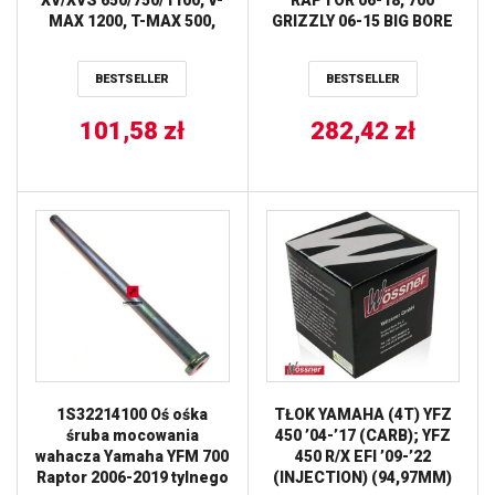
MAX 1200, T-MAX 500,
GRIZZLY 06-15 BIG BORE
YFM PROX
(+3MM = 105MM) WORKS
BESTSELLER
BESTSELLER
101,58
zł
282,42
zł
1S32214100 Oś ośka
TŁOK YAMAHA (4T) YFZ
śruba mocowania
450 ’04-’17 (CARB); YFZ
wahacza Yamaha YFM 700
450 R/X EFI ’09-’22
Raptor 2006-2019 tylnego
(INJECTION) (94,97MM)