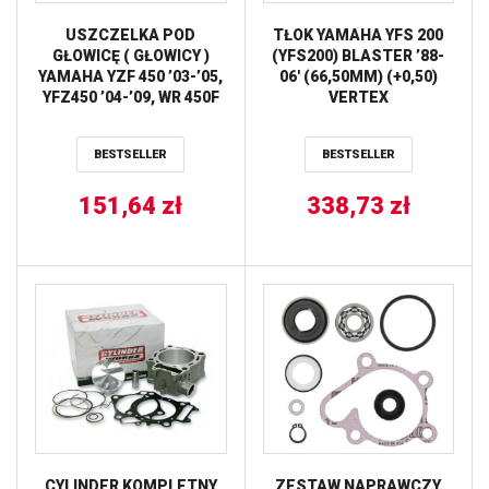
USZCZELKA POD
TŁOK YAMAHA YFS 200
GŁOWICĘ ( GŁOWICY )
(YFS200) BLASTER ’88-
YAMAHA YZF 450 ’03-’05,
06′ (66,50MM) (+0,50)
YFZ450 ’04-’09, WR 450F
VERTEX
’03-’06 ATHENA
BESTSELLER
BESTSELLER
151,64
zł
338,73
zł
CYLINDER KOMPLETNY
ZESTAW NAPRAWCZY