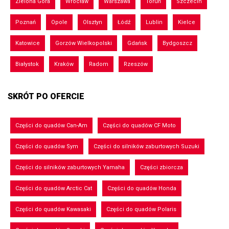
Zielona Góra
Wrocław
Warszawa
Toruń
Szczecin
Poznań
Opole
Olsztyn
Łódź
Lublin
Kielce
Katowice
Gorzów Wielkopolski
Gdańsk
Bydgoszcz
Białystok
Kraków
Radom
Rzeszów
SKRÓT PO OFERCIE
Części do quadów Can-Am
Części do quadów CF Moto
Części do quadów Sym
Części do silników zaburtowych Suzuki
Części do silników zaburtowych Yamaha
Części zbiorcza
Części do quadów Arctic Cat
Części do quadów Honda
Części do quadów Kawasaki
Części do quadów Polaris