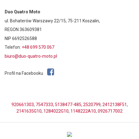
Duo Quatro Moto
ul. Bohaterów Warszawy 22/15, 75-211 Koszalin,
REGON 363609381
NIP 6692526588
Telefon:
+48 699 570 067
biuro@duo-quatro-moto.pl
Profil na Facebooku
920661303
,
7547333
,
5138477-485
,
2520799
,
2412138F51
,
2141635G10
,
1284022G10
,
1148222A10
,
0926717002