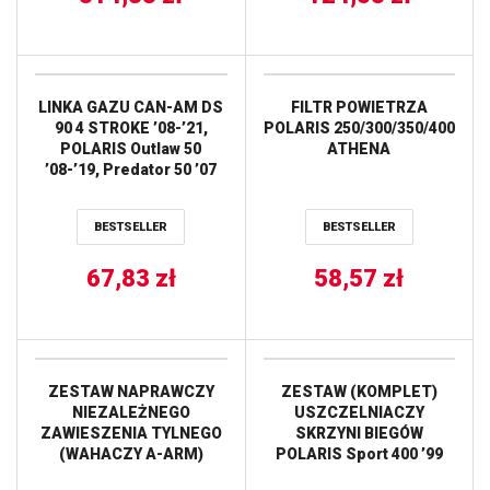
LINKA GAZU CAN-AM DS
FILTR POWIETRZA
90 4 STROKE ’08-’21,
POLARIS 250/300/350/400
POLARIS Outlaw 50
ATHENA
’08-’19, Predator 50 ’07
ALL BALLS
BESTSELLER
BESTSELLER
67,83
zł
58,57
zł
ZESTAW NAPRAWCZY
ZESTAW (KOMPLET)
NIEZALEŻNEGO
USZCZELNIACZY
ZAWIESZENIA TYLNEGO
SKRZYNI BIEGÓW
(WAHACZY A-ARM)
POLARIS Sport 400 ’99
POLARIS SPORTSMAN
ALL BALLS