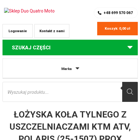
SKLEP Z CZĘŚCIAMI DO QUADÓW
REJESTRACJA
+48 699 570 067
Koszyk:
0,00
zł
Logowanie
Kontakt z nami
SZUKAJ CZĘŚCI
Strona główna
Części do quadów Polaris
ŁOŻYSKA KOŁA TYLNEGO Z
Marka
USZCZELNIACZAMI KTM ATV, POLARIS (25-1507) PROX
Wyszukiwarka
produktów
ŁOŻYSKA KOŁA TYLNEGO Z
USZCZELNIACZAMI KTM ATV,
POLARIS (25-1507) PROX