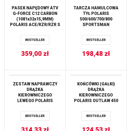
PASEK NAPĘDOWY ATV
TARCZA HAMULCOWA
G-FORCE C12 CARBON
TYŁ POLARIS
(1081x32x15,9MM)
500/600/700/800
POLARIS ACE/RZR/RZR S
SPORTSMAN
900 ’15-’20 (3211172)
(219x105x4) (4×9,5mm)
(26C4140) GATES
NG
BESTSELLER
BESTSELLER
359,00
zł
198,48
zł
ZESTAW NAPRAWCZY
KOŃCÓWKI (GAŁKI)
DRĄŻKA
DRĄŻKA
KIEROWNICZEGO
KIEROWNICZEGO
LEWEGO POLARIS
POLARIS OUTLAW 450
RANGER RZR S 800
’09-’10, 525 S ’09-’11,
’09-’14, 900 XP
PREDATOR 500 (07),
BESTSELLER
BESTSELLER
’13-’17,RANGER 1000
SPORTSMAN XP 850 (09)
DIESEL ’15-’17 ALL
(51-1051) PROX
314,33
BALLS
zł
124,53
zł