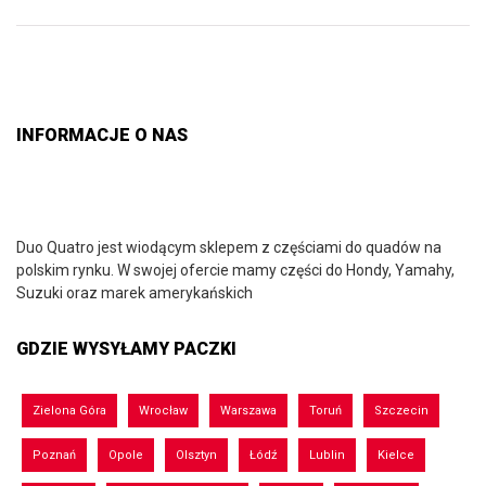
INFORMACJE O NAS
Duo Quatro jest wiodącym sklepem z częściami do quadów na
polskim rynku. W swojej ofercie mamy części do Hondy, Yamahy,
Suzuki oraz marek amerykańskich
GDZIE WYSYŁAMY PACZKI
Zielona Góra
Wrocław
Warszawa
Toruń
Szczecin
Poznań
Opole
Olsztyn
Łódź
Lublin
Kielce