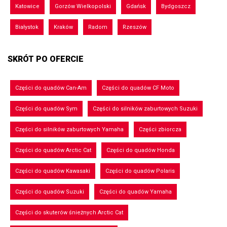
Katowice
Gorzów Wielkopolski
Gdańsk
Bydgoszcz
Białystok
Kraków
Radom
Rzeszów
SKRÓT PO OFERCIE
Części do quadów Can-Am
Części do quadów CF Moto
Części do quadów Sym
Części do silników zaburtowych Suzuki
Części do silników zaburtowych Yamaha
Części zbiorcza
Części do quadów Arctic Cat
Części do quadów Honda
Części do quadów Kawasaki
Części do quadów Polaris
Części do quadów Suzuki
Części do quadów Yamaha
Części do skuterów śnieżnych Arctic Cat