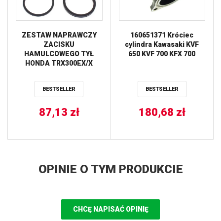
ZESTAW NAPRAWCZY
160651371 Króciec
ZACISKU
cylindra Kawasaki KVF
HAMULCOWEGO TYŁ
650 KVF 700 KFX 700
HONDA TRX300EX/X
’93-’09,TRX400EX/X
’99-’14,KAWASAKI
BESTSELLER
BESTSELLER
KEF/KFX,SUZUKI LTZ400
’03-’14,YAMAHA YFM/Y
87,13
ALL BALLS
zł
180,68
zł
OPINIE O TYM PRODUKCIE
CHCĘ NAPISAĆ OPINIĘ