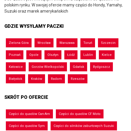
polskim rynku. W swojej ofercie mamy części do Hondy, Yamahy,
Suzuki oraz marek amerykańskich
GDZIE WYSYŁAMY PACZKI
Zielona Góra
Wrocław
Warszawa
Toruń
Szczecin
Poznań
Opole
Olsztyn
Łódź
Lublin
Kielce
Katowice
Gorzów Wielkopolski
Gdańsk
Bydgoszcz
Białystok
Kraków
Radom
Rzeszów
SKRÓT PO OFERCIE
Części do quadów Can-Am
Części do quadów CF Moto
Części do quadów Sym
Części do silników zaburtowych Suzuki