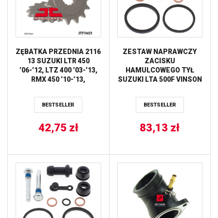
ZĘBATKA PRZEDNIA 2116
ZESTAW NAPRAWCZY
13 SUZUKI LTR 450
ZACISKU
’06-’12, LTZ 400 ’03-’13,
HAMULCOWEGO TYŁ
RMX 450 ’10-’13,
SUZUKI LTA 500F VINSON
KAWASAKI KFX 400,
’03-’07, LTF 500F VINSON
HYOSUNG TE 450
’03-’07 ALL BALLS
BESTSELLER
BESTSELLER
(JTF1401.13)* (ŁAŃC.
520) JT
42,75
zł
83,13
zł