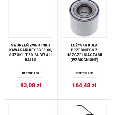
SWORZEŃ ZWROTNICY
ŁOŻYSKA KOŁA
KAWASAKI KFX 50 03-06,
PRZEDNIEGO Z
SUZUKI LT 50 ’84-’87 ALL
USZCZELNIACZAMI
BALLS
(WZMOCNIONE)
KAWASAKI Mule 600/610
’05-’16, Mule SX ’17-’21 /
BESTSELLER
BESTSELLER
TYŁ KAWASAKI KVF 650
’06-’13, KVF 750 ’05-’21,
93,08
zł
Mule 3000/3010 ’01-’08,
164,48
zł
Mule 4000 ’09-’21, Mule
4010 Diesel ’09-’13, Teryx
750 ’08-’13 ALL BALLS