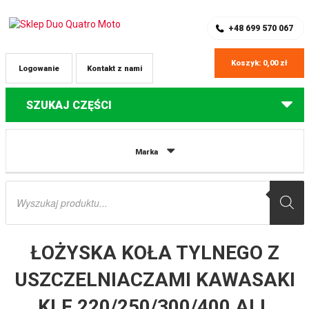
SKLEP Z CZĘŚCIAMI DO QUADÓW
REJESTRACJA
+48 699 570 067
Koszyk:
0,00
zł
Logowanie
Kontakt z nami
SZUKAJ CZĘŚCI
Strona główna
Części do quadów Kawasaki
ŁOŻYSKA KOŁA TYLNEGO
Marka
Z USZCZELNIACZAMI KAWASAKI KLF 220/250/300/400 ALL BALLS
Wyszukiwarka
produktów
ŁOŻYSKA KOŁA TYLNEGO Z
USZCZELNIACZAMI KAWASAKI
KLF 220/250/300/400 ALL