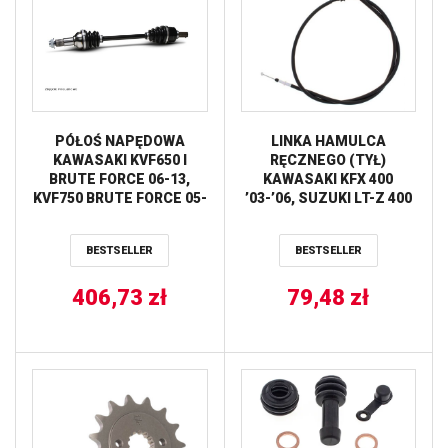
PÓŁOŚ NAPĘDOWA
LINKA HAMULCA
KAWASAKI KVF650 I
RĘCZNEGO (TYŁ)
BRUTE FORCE 06-13,
KAWASAKI KFX 400
KVF750 BRUTE FORCE 05-
’03-’06, SUZUKI LT-Z 400
18, KVF750 BRUTE FORCE
’03-’08 ALL BALLS
EPS 12-18 TYŁ STRONA
BESTSELLER
BESTSELLER
LEWA / PRAWA ALL
BALLS
406,73
zł
79,48
zł