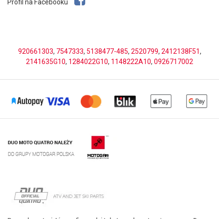
Profil na Facebooku
920661303
,
7547333
,
5138477-485
,
2520799
,
2412138F51
,
2141635G10
,
1284022G10
,
1148222A10
,
0926717002