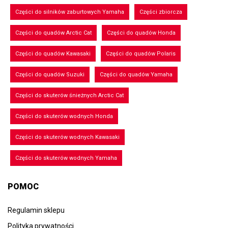
Części do silników zaburtowych Yamaha
Części zbiorcza
Części do quadów Arctic Cat
Części do quadów Honda
Części do quadów Kawasaki
Części do quadów Polaris
Części do quadów Suzuki
Części do quadów Yamaha
Części do skuterów śnieżnych Arctic Cat
Części do skuterów wodnych Honda
Części do skuterów wodnych Kawasaki
Części do skuterów wodnych Yamaha
POMOC
Regulamin sklepu
Polityka prywatności