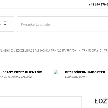
+48 699 570 
Wyszukiwarka
produktów
a
LNEGO Z USZCZELNIACZAMI HONDA TRX420 FA/FPA ’09-’14, TRX 500FA (15), TRX
LECANY PRZEZ KLIENTÓW
BEZPOŚREDNI IMPORTER
NA SATYSFAKCJA Z ZAKUPÓW
BEZPIECZNE ZAKUPY
ŁOŻ