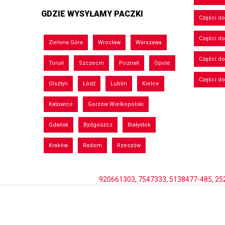
GDZIE WYSYŁAMY PACZKI
Części do
Części d
Zielona Góra
Wrocław
Warszawa
Części d
Toruń
Szczecin
Poznań
Opole
Części d
Olsztyn
Łódź
Lublin
Kielce
Katowice
Gorzów Wielkopolski
Gdańsk
Bydgoszcz
Białystok
Kraków
Radom
Rzeszów
920661303
,
7547333
,
5138477-485
,
25