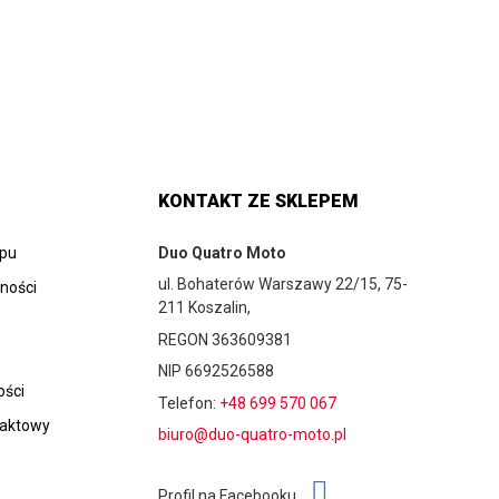
KONTAKT ZE SKLEPEM
epu
Duo Quatro Moto
ul. Bohaterów Warszawy 22/15, 75-
tności
211 Koszalin,
REGON 363609381
NIP 6692526588
ości
Telefon:
+48 699 570 067
taktowy
biuro@duo-quatro-moto.pl
Profil na Facebooku