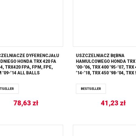
ZELNIACZE DYFERENCJAŁU
USZCZELNIACZ BĘBNA
DNIEGO HONDA TRX 420 FA
HAMULCOWEGO HONDA TRX 
14, TRX420 FPA, FPM, FPE,
’00-’06, TRX 400 ’95-’07, TRX
 ’09-’14 ALL BALLS
’14-’18, TRX 450 ’98-’04, TRX
’01-’18 ALL BALLS
TSELLER
BESTSELLER
78,63
zł
41,23
zł