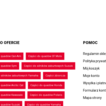
O OFERCIE
POMOC
Regulamin skl
o quadów Can-Am
Części do quadów CF Moto
Polityka prywa
o quadów Sym
Części do silników zaburtowych Suzuki
Mój koszyk
Moje konto
 silników zaburtowych Yamaha
Części zbiorcza
Wysyłka i płatn
 quadów Arctic Cat
Części do quadów Honda
Formularz kon
o quadów Kawasaki
Części do quadów Polaris
Mapa strony
o quadów Suzuki
Części do quadów Yamaha