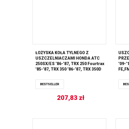
ŁOŻYSKA KOŁA TYLNEGO Z
USZC
USZCZELNIACZAMI HONDA ATC
PRZE
250SX/ES ’86-’87, TRX 250 Fourtrax
’09-’
’85-’87, TRX 350 ’86-’87, TRX 350D
FE,FM
’87-’89 ALL BALLS
BESTSELLER
BES
207,83
zł