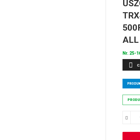
USZ
TRX
500F
ALL
Nr.
25-1
C
PRODUK
PRODU