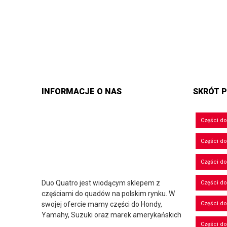
INFORMACJE O NAS
SKRÓT P
Części d
Części d
Części do
Duo Quatro jest wiodącym sklepem z
Części do
częściami do quadów na polskim rynku. W
swojej ofercie mamy części do Hondy,
Części d
Yamahy, Suzuki oraz marek amerykańskich
Części d