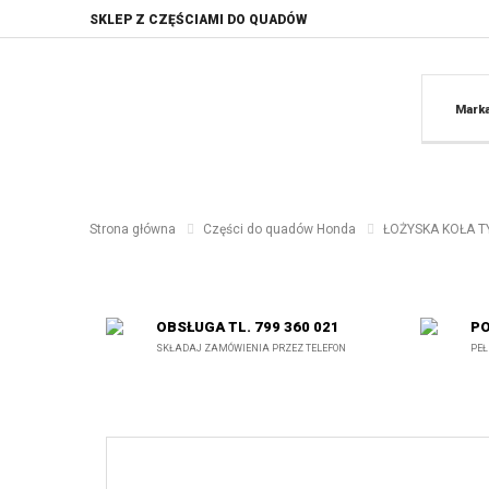
SKLEP Z CZĘŚCIAMI DO QUADÓW
Mark
Strona główna
Części do quadów Honda
ŁOŻYSKA KOŁA TY
OBSŁUGA TL. 799 360 021
PO
SKŁADAJ ZAMÓWIENIA PRZEZ TELEFON
PEŁ