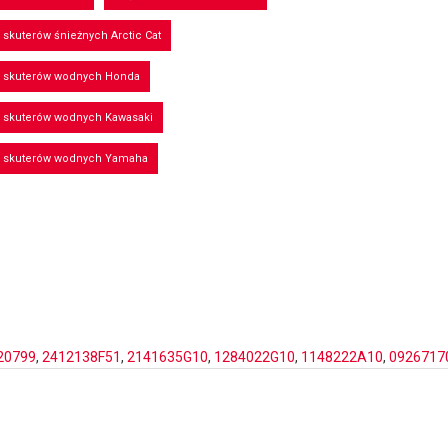
 skuterów śnieżnych Arctic Cat
o skuterów wodnych Honda
o skuterów wodnych Kawasaki
o skuterów wodnych Yamaha
20799
,
2412138F51
,
2141635G10
,
1284022G10
,
1148222A10
,
0926717