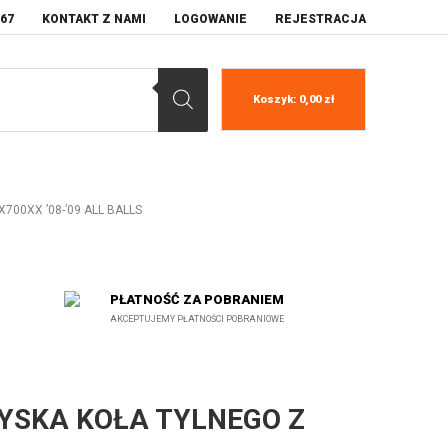
067
KONTAKT Z NAMI
LOGOWANIE
REJESTRACJA
Koszyk:
0,00
zł
700XX ’08-’09 ALL BALLS
PŁATNOŚĆ ZA POBRANIEM
AKCEPTUJEMY PŁATNOŚCI POBRANIOWE
YSKA KOŁA TYLNEGO Z