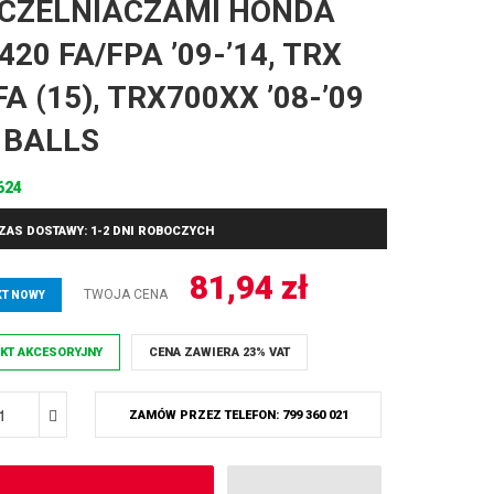
CZELNIACZAMI HONDA
420 FA/FPA ’09-’14, TRX
A (15), TRX700XX ’08-’09
 BALLS
624
ZAS DOSTAWY: 1-2 DNI ROBOCZYCH
81,94
zł
TWOJA CENA
T NOWY
KT AKCESORYJNY
CENA ZAWIERA 23% VAT
ZAMÓW PRZEZ TELEFON: 799 360 021