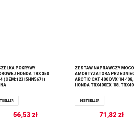
ZELKA POKRYWY
ZESTAW NAPRAWCZY MOCO
ROWEJ HONDA TRX 350
AMORTYZATORA PRZEDNIE
’04 (OEM:12315HN5671)
ARCTIC CAT 400 DVX ’04-’08,
ENA
HONDA TRX400EX ’08, TRX4
’09-’14, KAWASAKI KFX400 ’0
ALL BALLS
TSELLER
BESTSELLER
56,53
zł
71,82
zł