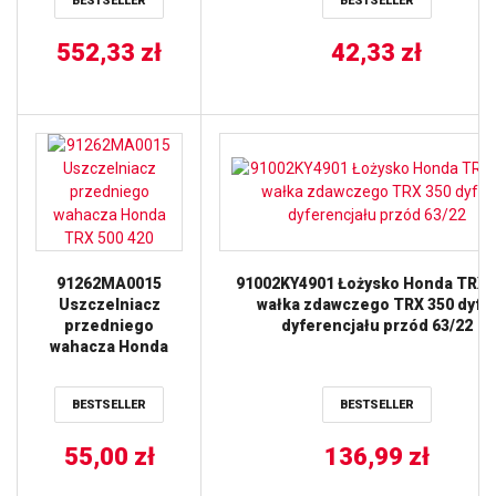
BESTSELLER
BESTSELLER
’09-13 (91,96MM-
NOMINALNY)
(SWORZEŃ 20MM)
552,33
zł
42,33
zł
WOSSNER
91262MA0015
91002KY4901 Łożysko Honda TRX 
Uszczelniacz
wałka zdawczego TRX 350 dyfr
przedniego
dyferencjału przód 63/22
wahacza Honda
TRX 500 420
BESTSELLER
BESTSELLER
55,00
zł
136,99
zł