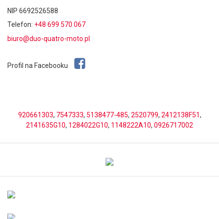
NIP 6692526588
Telefon:
+48 699 570 067
biuro@duo-quatro-moto.pl
Profil na Facebooku
920661303
,
7547333
,
5138477-485
,
2520799
,
2412138F51
,
2141635G10
,
1284022G10
,
1148222A10
,
0926717002