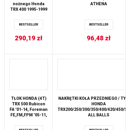
nożnego Honda
ATHENA
TRX 400 1995-1999
BESTSELLER
BESTSELLER
290,19
zł
96,48
zł
TŁOK HONDA (4T)
NAKRĘTKI KOŁA PRZEDNIEGO / TYL
TRX 500 Rubicon
HONDA
FA ’01-14, Foreman
TRX200/250/300/350/400/420/450/50
FE,FM,FPM ’05-11,
ALL BALLS
Rubicon FGA ’04-
08, Rubicon FPA