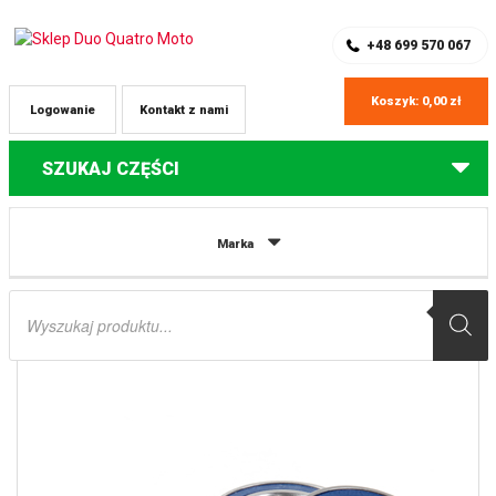
SKLEP Z CZĘŚCIAMI DO QUADÓW
REJESTRACJA
+48 699 570 067
Koszyk:
0,00
zł
Logowanie
Kontakt z nami
SZUKAJ CZĘŚCI
Strona główna
Części do quadów Honda
ŁOŻYSKA KOŁA TYLNEGO
Marka
HONDA TRX 420FE/FM ’14-15, TRX 500FA/FE/FM (25-1688) PROX
Wyszukiwarka
produktów