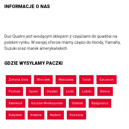
INFORMACJE O NAS
Duo Quatro jest wiodącym sklepem z częściami do quadów na
polskim rynku. W swojej ofercie mamy części do Hondy, Yamahy,
Suzuki oraz marek amerykańskich
GDZIE WYSYŁAMY PACZKI
Zielona Góra
Wrocław
Warszawa
Toruń
Szczecin
Poznań
Opole
Olsztyn
Łódź
Lublin
Kielce
Katowice
Gorzów Wielkopolski
Gdańsk
Bydgoszcz
Białystok
Kraków
Radom
Rzeszów