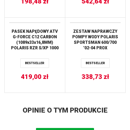
198,48
zł
542,64
zł
PASEK NAPĘDOWY ATV
ZESTAW NAPRAWCZY
G-FORCE C12 CARBON
POMPY WODY POLARIS
(1089x33x16,8MM)
SPORTSMAN 600/700
POLARIS RZR S/XP 1000
’02-04 PROX
’15-’20 (27C4159) GATES
BESTSELLER
BESTSELLER
419,00
zł
338,73
zł
OPINIE O TYM PRODUKCIE