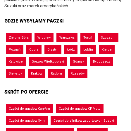
Suzuki oraz marek amerykańskich
GDZIE WYSYŁAMY PACZKI
Zielona Góra
Wrocław
Warszawa
Toruń
Szczecin
Poznań
Opole
Olsztyn
Łódź
Lublin
Kielce
Katowice
Gorzów Wielkopolski
Gdańsk
Bydgoszcz
Białystok
Kraków
Radom
Rzeszów
SKRÓT PO OFERCIE
Części do quadów Can-Am
Części do quadów CF Moto
Części do quadów Sym
Części do silników zaburtowych Suzuki