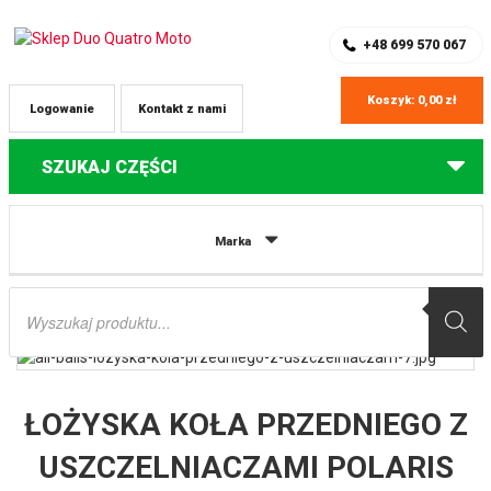
SKLEP Z CZĘŚCIAMI DO QUADÓW
REJESTRACJA
+48 699 570 067
Koszyk:
0,00
zł
Logowanie
Kontakt z nami
SZUKAJ CZĘŚCI
Strona główna
Części do quadów Polaris
ŁOŻYSKA KOŁA PRZEDNIEGO
Marka
Z USZCZELNIACZAMI POLARIS OUTLAW 450/525 ’07-’11, PREDATOR 500
’03-’07 ALL BALLS
Wyszukiwarka
produktów
ŁOŻYSKA KOŁA PRZEDNIEGO Z
USZCZELNIACZAMI POLARIS