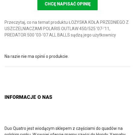
CHCĘ NAPISAĆ OPINIĘ
Przeczytaj, co na temat produktu ŁOŻYSKA KOŁA PRZEDNIEGO Z
USZCZELNIACZAMI POLARIS OUTLAW 450/525 ’07-’11,
PREDATOR 500 ’03-’07 ALL BALLS sądzą jego użytkownicy
Na razie nie ma opinii o produkcie.
INFORMACJE O NAS
Duo Quatro jest wiodącym sklepem z częściami do quadów na
polskim rynku. W swojej ofercie mamy części do Hondy, Yamahy,