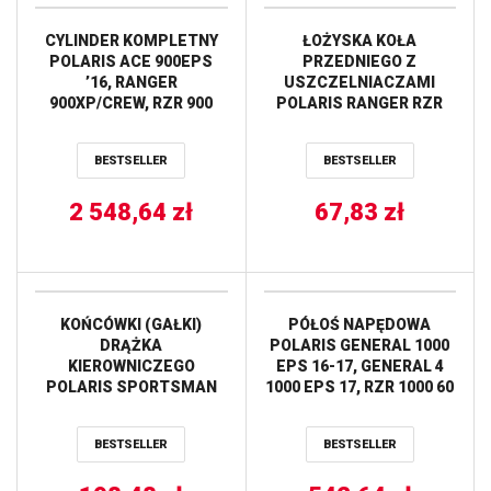
CYLINDER KOMPLETNY
ŁOŻYSKA KOŁA
POLARIS ACE 900EPS
PRZEDNIEGO Z
’16, RANGER
USZCZELNIACZAMI
900XP/CREW, RZR 900
POLARIS RANGER RZR
’13-’16 STANDARD (93,00
170 ’09-’14 ALL BALLS
MM) (2X TŁOK 24398,
BESTSELLER
BESTSELLER
CYLINDER, TOP-END)
CYLINDER WORKS
2 548,64
zł
67,83
zł
KOŃCÓWKI (GAŁKI)
PÓŁOŚ NAPĘDOWA
DRĄŻKA
POLARIS GENERAL 1000
KIEROWNICZEGO
EPS 16-17, GENERAL 4
POLARIS SPORTSMAN
1000 EPS 17, RZR 1000 60
300/400 ’08-’10 ALL
16-17, RZR 4 900 15-17
BALLS
AB6 STRONG TYŁ
BESTSELLER
BESTSELLER
STRONA LEWA PRAWA
ALL BALLS