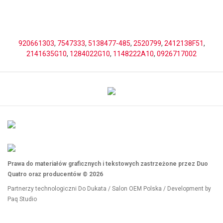
920661303
,
7547333
,
5138477-485
,
2520799
,
2412138F51
,
2141635G10
,
1284022G10
,
1148222A10
,
0926717002
Prawa do materiałów graficznych i tekstowych zastrzeżone przez Duo
Quatro oraz producentów © 2026
Partnerzy technologiczni
Do Dukata
/
Salon OEM Polska
/ Development by
Paq Studio