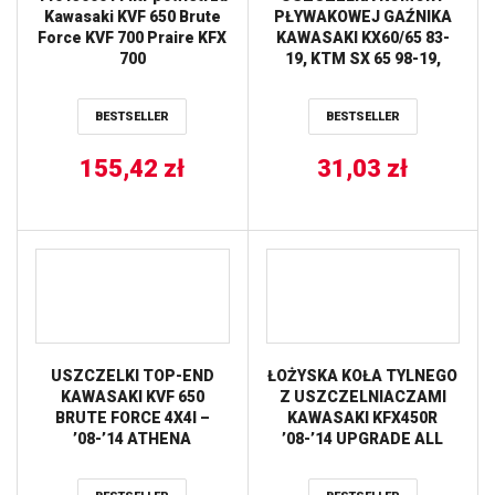
Kawasaki KVF 650 Brute
PŁYWAKOWEJ GAŹNIKA
Force KVF 700 Praire KFX
KAWASAKI KX60/65 83-
700
19, KTM SX 65 98-19,
SUZUKI RM60/65 03-05,
YAMAHA YFS200
BESTSELLER
BESTSELLER
BLASTER 88-06, YFZ350
BANSH ALL BALLS
155,42
zł
31,03
zł
USZCZELKI TOP-END
ŁOŻYSKA KOŁA TYLNEGO
KAWASAKI KVF 650
Z USZCZELNIACZAMI
BRUTE FORCE 4X4I –
KAWASAKI KFX450R
’08-’14 ATHENA
’08-’14 UPGRADE ALL
BALLS