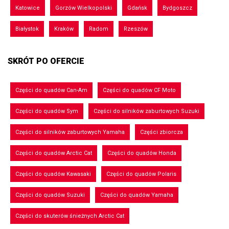
Katowice
Gorzów Wielkopolski
Gdańsk
Bydgoszcz
Białystok
Kraków
Radom
Rzeszów
SKRÓT PO OFERCIE
Części do quadów Can-Am
Części do quadów CF Moto
Części do quadów Sym
Części do silników zaburtowych Suzuki
Części do silników zaburtowych Yamaha
Części zbiorcza
Części do quadów Arctic Cat
Części do quadów Honda
Części do quadów Kawasaki
Części do quadów Polaris
Części do quadów Suzuki
Części do quadów Yamaha
Części do skuterów śnieżnych Arctic Cat