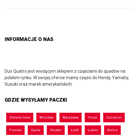
INFORMACJE O NAS
Duo Quatro jest wiodącym sklepem z częściami do quadów na
polskim rynku. W swojej ofercie mamy części do Hondy, Yamahy,
Suzuki oraz marek amerykańskich
GDZIE WYSYŁAMY PACZKI
Zielona Góra
Wrocław
Warszawa
Toruń
Szczecin
Poznań
Opole
Olsztyn
Łódź
Lublin
Kielce