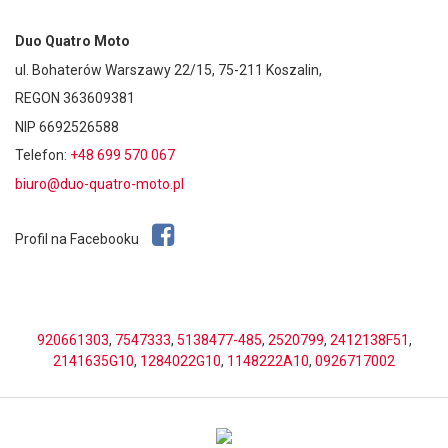
Duo Quatro Moto
ul. Bohaterów Warszawy 22/15, 75-211 Koszalin,
REGON 363609381
NIP 6692526588
Telefon:
+48 699 570 067
biuro@duo-quatro-moto.pl
Profil na Facebooku
920661303
,
7547333
,
5138477-485
,
2520799
,
2412138F51
,
2141635G10
,
1284022G10
,
1148222A10
,
0926717002