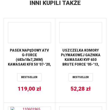
INNI KUPILI TAKŻE
PASEK NAPĘDOWY ATV
USZCZELKA KOMORY
G-FORCE
PŁYWAKOWEJ GAŹNIKA
(683x18x7,2MM)
KAWASAKI KVF 650
KAWASAKI KFX 50 ’07-’20,
BRUTE FORCE ’05-’13,
KYMCO MONGOOSE 50
KVF 700 PRAIRIE ’04-’06,
’03-’07 (72G2638) GATES
KSV/KFX 700 ’04-’09, KRF
BESTSELLER
BESTSELLER
750 TERYX ’08, KVF 750
BRUTE FORCE ’05-’07 (4
119,00
zł
SZT.) – ZASTĘPUJE FBG-
52,28
zł
409 TOURMAX