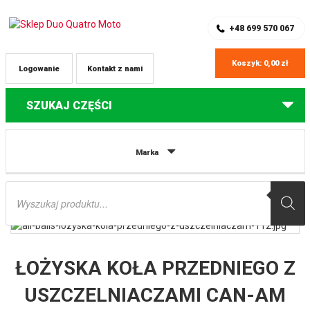
SKLEP Z CZĘŚCIAMI DO QUADÓW
REJESTRACJA
+48 699 570 067
Koszyk:
0,00
zł
Logowanie
Kontakt z nami
SZUKAJ CZĘŚCI
Strona główna
Części do quadów Kawasaki
ŁOŻYSKA KOŁA
Marka
PRZEDNIEGO Z USZCZELNIACZAMI CAN-AM DS50/90 ’02-’14, KAWASAKI
KFX50/90 ’07-’14, KYMCO MAXXER 50, POLARIS 50/90 ’01-’14 ALL BALLS
Wyszukiwarka
produktów
ŁOŻYSKA KOŁA PRZEDNIEGO Z
USZCZELNIACZAMI CAN-AM