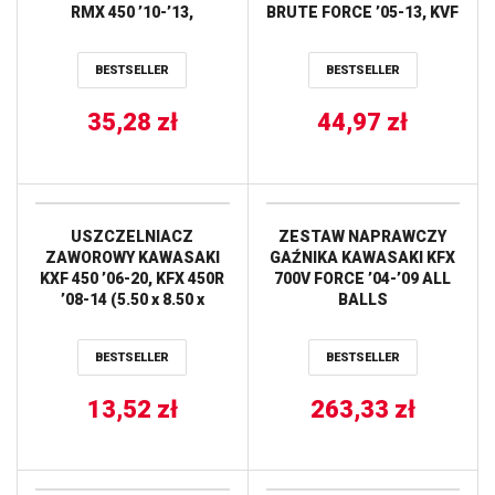
RMX 450 ’10-’13,
BRUTE FORCE ’05-13, KVF
KAWASAKI KFX 400,
650/700 PRAIRIE ’02-06,
HYOSUNG TE 450
KFX 700 V FORCE ’04-11
BESTSELLER
BESTSELLER
(JTF1401.13)* (ŁAŃC.
TOURMAX
520) JT
35,28
zł
44,97
zł
USZCZELNIACZ
ZESTAW NAPRAWCZY
ZAWOROWY KAWASAKI
GAŹNIKA KAWASAKI KFX
KXF 450 ’06-20, KFX 450R
700V FORCE ’04-’09 ALL
’08-14 (5.50 x 8.50 x
BALLS
8.30MM) (92049-1062)
PROX
BESTSELLER
BESTSELLER
13,52
zł
263,33
zł