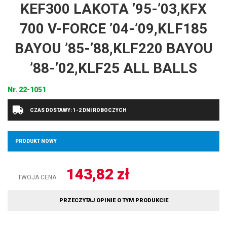
KEF300 LAKOTA ’95-’03,KFX
700 V-FORCE ’04-’09,KLF185
BAYOU ’85-’88,KLF220 BAYOU
’88-’02,KLF25 ALL BALLS
Nr.
22-1051
CZAS DOSTAWY: 1-2 DNI ROBOCZYCH
PRODUKT NOWY
143,82
zł
TWOJA CENA
PRZECZYTAJ OPINIE O TYM PRODUKCIE