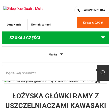
SKLEP Z CZĘŚCIAMI DO QUADÓW
REJESTRACJA
+48 699 570 067
Koszyk:
0,00
zł
Logowanie
Kontakt z nami
SZUKAJ CZĘŚCI
Strona główna
Części do quadów Kawasaki
ŁOŻYSKA GŁÓWKI RAMY Z
Marka
USZCZELNIACZAMI KAWASAKI KEF300 LAKOTA ’95-’03,KFX 700 V-FORCE
’04-’09,KLF185 BAYOU ’85-’88,KLF220 BAYOU ’88-’02,KLF25 ALL BALLS
Wyszukiwarka
produktów
ŁOŻYSKA GŁÓWKI RAMY Z
USZCZELNIACZAMI KAWASAKI