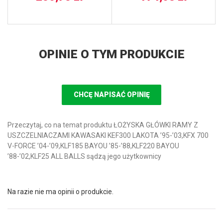
OPINIE O TYM PRODUKCIE
CHCĘ NAPISAĆ OPINIĘ
Przeczytaj, co na temat produktu ŁOŻYSKA GŁÓWKI RAMY Z
USZCZELNIACZAMI KAWASAKI KEF300 LAKOTA ’95-’03,KFX 700
V-FORCE ’04-’09,KLF185 BAYOU ’85-’88,KLF220 BAYOU
’88-’02,KLF25 ALL BALLS sądzą jego użytkownicy
Na razie nie ma opinii o produkcie.