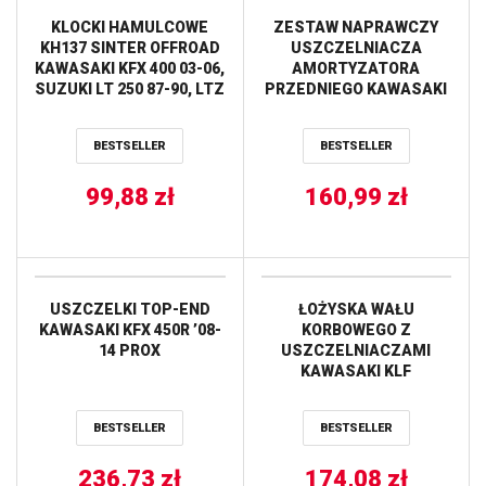
KLOCKI HAMULCOWE
ZESTAW NAPRAWCZY
KH137 SINTER OFFROAD
USZCZELNIACZA
KAWASAKI KFX 400 03-06,
AMORTYZATORA
SUZUKI LT 250 87-90, LTZ
PRZEDNIEGO KAWASAKI
400 03-06, LTZ 450 06-12,
KFX 450R ’08-’13,
LT 500 87-95, TYŁ TRW
YAMAHA 660 RHINO (07),
BESTSELLER
BESTSELLER
LUCAS
YFZ 450 ’04-’09, TYLNEGO
KAWASAKI KX80/85
99,88
zł
’86-’16 ALL BALLS
160,99
zł
USZCZELKI TOP-END
ŁOŻYSKA WAŁU
KAWASAKI KFX 450R ’08-
KORBOWEGO Z
14 PROX
USZCZELNIACZAMI
KAWASAKI KLF
220/250/300, SUZUKI
DR250, YAMAHA XT350
BESTSELLER
BESTSELLER
’85-’00 ALL BALLS
236,73
zł
174,08
zł