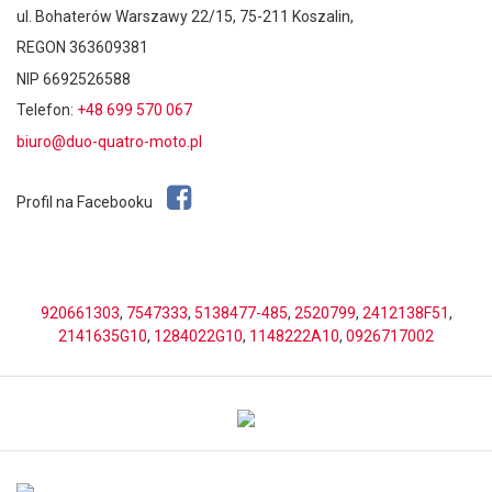
ul. Bohaterów Warszawy 22/15, 75-211 Koszalin,
REGON 363609381
NIP 6692526588
Telefon:
+48 699 570 067
biuro@duo-quatro-moto.pl
Profil na Facebooku
920661303
,
7547333
,
5138477-485
,
2520799
,
2412138F51
,
2141635G10
,
1284022G10
,
1148222A10
,
0926717002