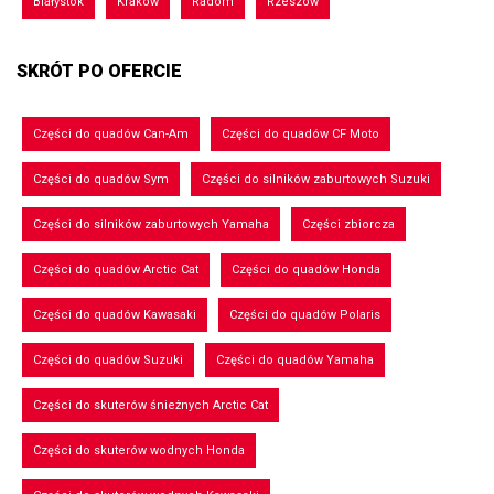
Białystok
Kraków
Radom
Rzeszów
SKRÓT PO OFERCIE
Części do quadów Can-Am
Części do quadów CF Moto
Części do quadów Sym
Części do silników zaburtowych Suzuki
Części do silników zaburtowych Yamaha
Części zbiorcza
Części do quadów Arctic Cat
Części do quadów Honda
Części do quadów Kawasaki
Części do quadów Polaris
Części do quadów Suzuki
Części do quadów Yamaha
Części do skuterów śnieżnych Arctic Cat
Części do skuterów wodnych Honda