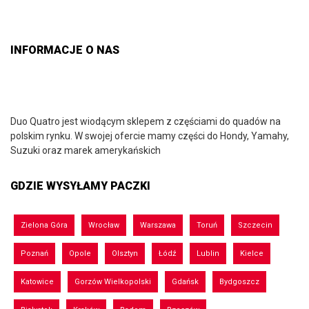
INFORMACJE O NAS
Duo Quatro jest wiodącym sklepem z częściami do quadów na
polskim rynku. W swojej ofercie mamy części do Hondy, Yamahy,
Suzuki oraz marek amerykańskich
GDZIE WYSYŁAMY PACZKI
Zielona Góra
Wrocław
Warszawa
Toruń
Szczecin
Poznań
Opole
Olsztyn
Łódź
Lublin
Kielce
Katowice
Gorzów Wielkopolski
Gdańsk
Bydgoszcz