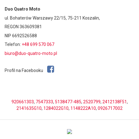
Duo Quatro Moto
ul. Bohaterów Warszawy 22/15, 75-211 Koszalin,
REGON 363609381
NIP 6692526588
Telefon:
+48 699 570 067
biuro@duo-quatro-moto.pl
Profil na Facebooku
920661303
,
7547333
,
5138477-485
,
2520799
,
2412138F51
,
2141635G10
,
1284022G10
,
1148222A10
,
0926717002