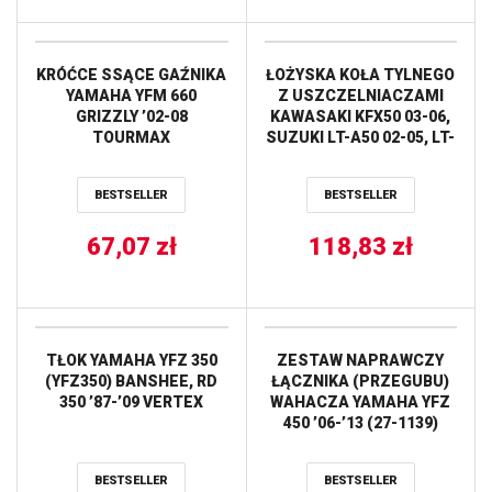
KRÓĆCE SSĄCE GAŹNIKA
ŁOŻYSKA KOŁA TYLNEGO
YAMAHA YFM 660
Z USZCZELNIACZAMI
GRIZZLY ’02-08
KAWASAKI KFX50 03-06,
TOURMAX
SUZUKI LT-A50 02-05, LT-
Z50 06-17, YAMAHA
YFM100 87-88, YFM80
BESTSELLER
BESTSELLER
BADGER 85-88 ALL BALLS
67,07
zł
118,83
zł
TŁOK YAMAHA YFZ 350
ZESTAW NAPRAWCZY
(YFZ350) BANSHEE, RD
ŁĄCZNIKA (PRZEGUBU)
350 ’87-’09 VERTEX
WAHACZA YAMAHA YFZ
450 ’06-’13 (27-1139)
PROX
BESTSELLER
BESTSELLER