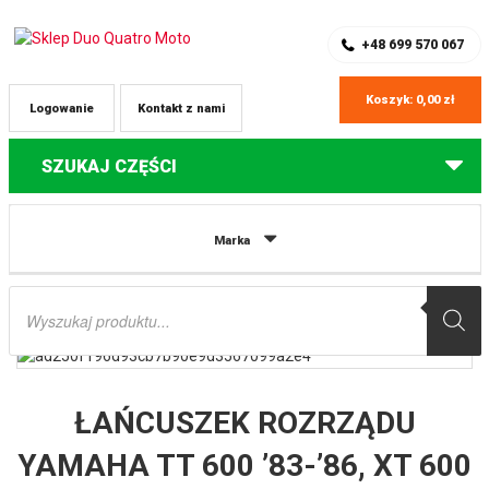
SKLEP Z CZĘŚCIAMI DO QUADÓW
REJESTRACJA
+48 699 570 067
Koszyk:
0,00
zł
Logowanie
Kontakt z nami
SZUKAJ CZĘŚCI
Strona główna
Części do quadów Yamaha
ŁAŃCUSZEK ROZRZĄDU
Marka
YAMAHA TT 600 ’83-’86, XT 600 ’84-’89, XT 600E ’90-’95, (TT600/XT600) YFM
600/660 ’98-’08 HOT CAMS
Wyszukiwarka
produktów
ŁAŃCUSZEK ROZRZĄDU
YAMAHA TT 600 ’83-’86, XT 600