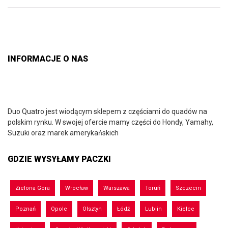
INFORMACJE O NAS
Duo Quatro jest wiodącym sklepem z częściami do quadów na
polskim rynku. W swojej ofercie mamy części do Hondy, Yamahy,
Suzuki oraz marek amerykańskich
GDZIE WYSYŁAMY PACZKI
Zielona Góra
Wrocław
Warszawa
Toruń
Szczecin
Poznań
Opole
Olsztyn
Łódź
Lublin
Kielce