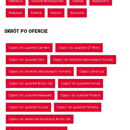
Katowice
Gorzów Wielkopolski
Gdańsk
Bydgoszcz
Białystok
Kraków
Radom
Rzeszów
SKRÓT PO OFERCIE
Części do quadów Can-Am
Części do quadów CF Moto
Części do quadów Sym
Części do silników zaburtowych Suzuki
Części do silników zaburtowych Yamaha
Części zbiorcza
Części do quadów Arctic Cat
Części do quadów Honda
Części do quadów Kawasaki
Części do quadów Polaris
Części do quadów Suzuki
Części do quadów Yamaha
Części do skuterów śnieżnych Arctic Cat