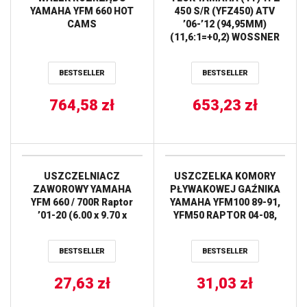
YAMAHA YFM 660 HOT
450 S/R (YFZ450) ATV
CAMS
’06-’12 (94,95MM)
(11,6:1=+0,2) WOSSNER
BESTSELLER
BESTSELLER
764,58
zł
653,23
zł
USZCZELNIACZ
USZCZELKA KOMORY
ZAWOROWY YAMAHA
PŁYWAKOWEJ GAŹNIKA
YFM 660 / 700R Raptor
YAMAHA YFM100 89-91,
’01-20 (6.00 x 9.70 x
YFM50 RAPTOR 04-08,
9.00MM) (5HO-12119-00)
YFM80 BADGER 92-01,
PROX
YFM80 GRIZZLY 05-08,
BESTSELLER
BESTSELLER
YFM80 RAPTOR 02-08
ALL BALLS
27,63
zł
31,03
zł