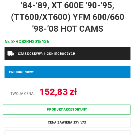
’84-’89, XT 600E ’90-’95,
(TT600/XT600) YFM 600/660
’98-’08 HOT CAMS
Nr.
8-HC82RH2015126
CZAS DOSTAWY: 1-2 DNI ROBOCZYCH
PRODUKT NOWY
152,83
zł
TWOJA CENA
PRODUKT AKCESORYJNY
CENA ZAWIERA 23% VAT