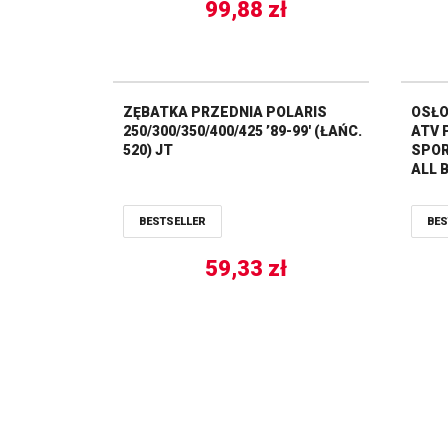
99,88
zł
ZĘBATKA PRZEDNIA POLARIS
OSŁO
250/300/350/400/425 ’89-99′ (ŁAŃC.
ATV 
520) JT
SPOR
ALL 
BESTSELLER
BES
59,33
zł