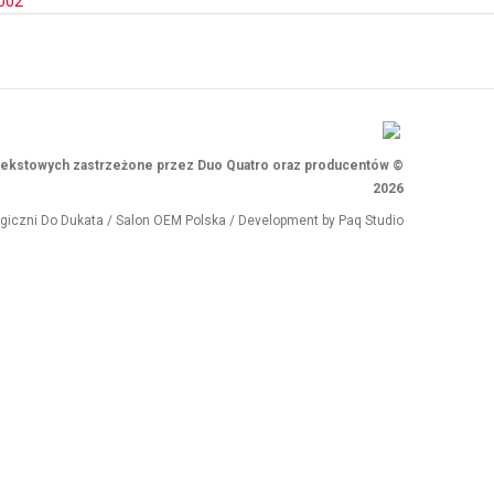
002
i tekstowych zastrzeżone przez Duo Quatro oraz producentów ©
2026
ogiczni
Do Dukata
/
Salon OEM Polska
/ Development by
Paq Studio