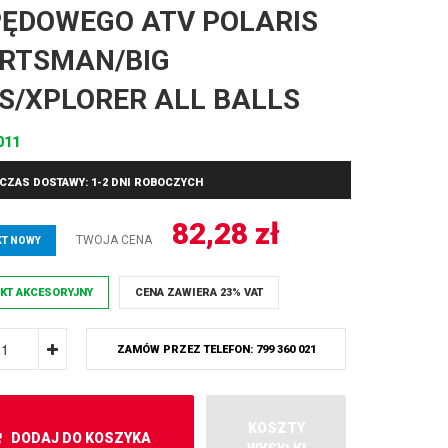
ĘDOWEGO ATV POLARIS
RTSMAN/BIG
S/XPLORER ALL BALLS
011
CZAS DOSTAWY: 1-2 DNI ROBOCZYCH
82,28
zł
TWOJA CENA
T NOWY
KT AKCESORYJNY
CENA ZAWIERA 23% VAT
ZAMÓW PRZEZ TELEFON: 799 360 021
KOSZTY
DODAJ DO KOSZYKA