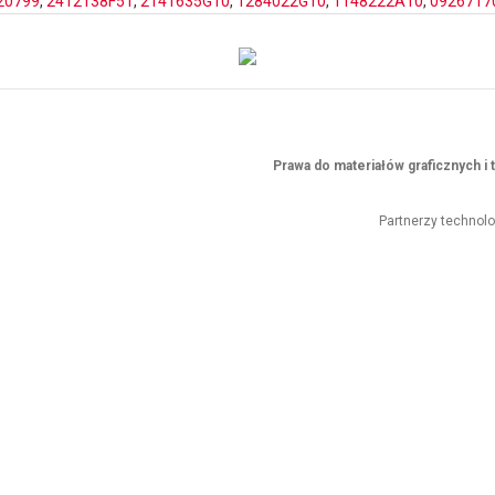
20799
,
2412138F51
,
2141635G10
,
1284022G10
,
1148222A10
,
0926717
Prawa do materiałów graficznych 
Partnerzy technol