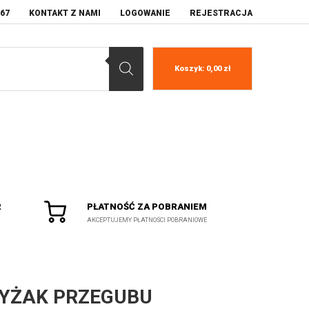
067
KONTAKT Z NAMI
LOGOWANIE
REJESTRACJA
Koszyk:
0,00
zł
R
PŁATNOŚĆ ZA POBRANIEM
AKCEPTUJEMY PŁATNOŚCI POBRANIOWE
YŻAK PRZEGUBU