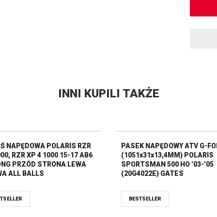
INNI KUPILI TAKŻE
Ś NAPĘDOWA POLARIS RZR
PASEK NAPĘDOWY ATV G-F
00, RZR XP 4 1000 15-17 AB6
(1051x31x13,4MM) POLARIS
NG PRZÓD STRONA LEWA
SPORTSMAN 500 HO ’03-’05
A ALL BALLS
(20G4022E) GATES
TSELLER
BESTSELLER