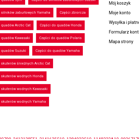
Mój koszyk
Moje konto
 silników zaburtowych Yamaha
Części zbiorcza
Wysyłka i płatn
 quadów Arctic Cat
Części do quadów Honda
Formularz kon
o quadów Kawasaki
Części do quadów Polaris
Mapa strony
o quadów Suzuki
Części do quadów Yamaha
 skuterów śnieżnych Arctic Cat
o skuterów wodnych Honda
o skuterów wodnych Kawasaki
o skuterów wodnych Yamaha