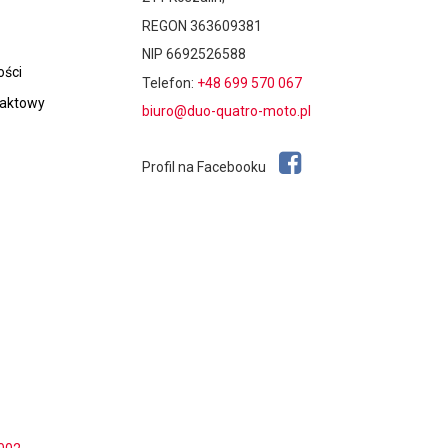
REGON 363609381
NIP 6692526588
ości
Telefon:
+48 699 570 067
taktowy
biuro@duo-quatro-moto.pl
Profil na Facebooku