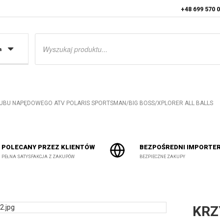
+48 699 570 
Wyszukiwarka
produktów
a
UBU NAPĘDOWEGO ATV POLARIS SPORTSMAN/BIG BOSS/XPLORER ALL BALLS
POLECANY PRZEZ KLIENTÓW
BEZPOŚREDNI IMPORTE
PEŁNA SATYSFAKCJA Z ZAKUPÓW
BEZPIECZNE ZAKUPY
KRZ