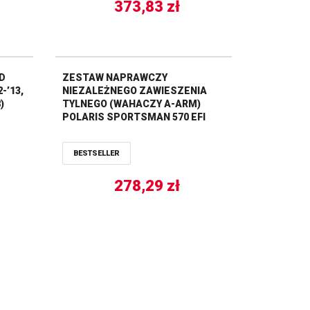
373,83
zł
D
ZESTAW NAPRAWCZY
-’13,
NIEZALEŻNEGO ZAWIESZENIA
)
TYLNEGO (WAHACZY A-ARM)
POLARIS SPORTSMAN 570 EFI
’15-’19 ALL BALLS
BESTSELLER
278,29
zł