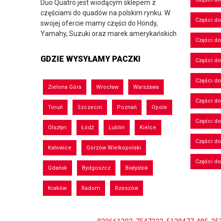
Duo Quatro jest wiodącym sklepem z
częściami do quadów na polskim rynku. W
Części do
swojej ofercie mamy części do Hondy,
Yamahy, Suzuki oraz marek amerykańskich
Części do
GDZIE WYSYŁAMY PACZKI
Części d
Części d
Zielona Góra
Wrocław
Warszawa
Części do
Toruń
Szczecin
Poznań
Opole
Części d
Olsztyn
Łódź
Lublin
Kielce
Części d
Katowice
Gorzów Wielkopolski
Części d
Gdańsk
Bydgoszcz
Białystok
Kraków
Radom
Rzeszów