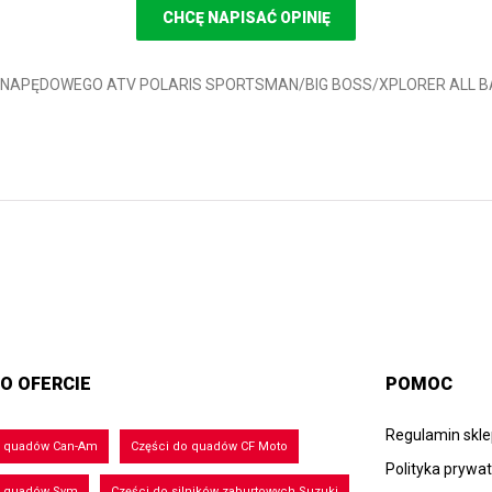
CHCĘ NAPISAĆ OPINIĘ
BU NAPĘDOWEGO ATV POLARIS SPORTSMAN/BIG BOSS/XPLORER ALL BAL
O OFERCIE
POMOC
Regulamin skl
o quadów Can-Am
Części do quadów CF Moto
Polityka prywa
o quadów Sym
Części do silników zaburtowych Suzuki