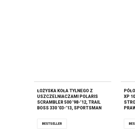
ŁOŻYSKA KOŁA TYLNEGO Z
PÓŁO
USZCZELNIACZAMI POLARIS
XP 10
SCRAMBLER 500 ’98-’12, TRAIL
STRO
BOSS 330 ’03-’13, SPORTSMAN
PRAW
500`00-08 ALL BALLS
BESTSELLER
BES