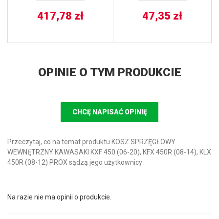
SUPER TENERE ’89-’95,
417,78
zł
SUZUKI DR 800 BIG
47,35
zł
’91-’97 NEWFREN
OPINIE O TYM PRODUKCIE
CHCĘ NAPISAĆ OPINIĘ
Przeczytaj, co na temat produktu KOSZ SPRZĘGŁOWY
WEWNĘTRZNY KAWASAKI KXF 450 (06-20), KFX 450R (08-14), KLX
450R (08-12) PROX sądzą jego użytkownicy
Na razie nie ma opinii o produkcie.