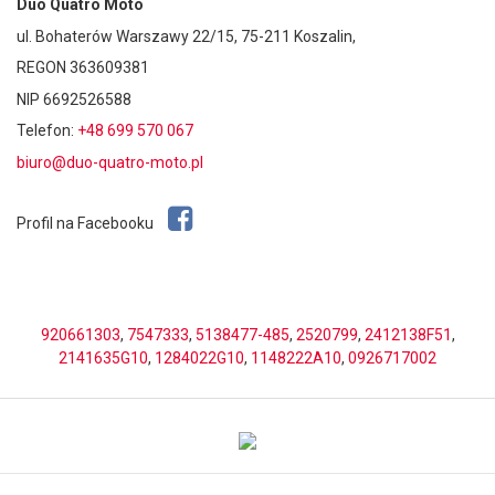
Duo Quatro Moto
ul. Bohaterów Warszawy 22/15, 75-211 Koszalin,
REGON 363609381
NIP 6692526588
Telefon:
+48 699 570 067
biuro@duo-quatro-moto.pl
Profil na Facebooku
920661303
,
7547333
,
5138477-485
,
2520799
,
2412138F51
,
2141635G10
,
1284022G10
,
1148222A10
,
0926717002