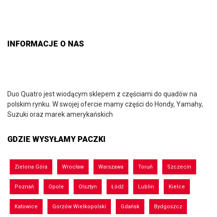
INFORMACJE O NAS
Duo Quatro jest wiodącym sklepem z częściami do quadów na
polskim rynku. W swojej ofercie mamy części do Hondy, Yamahy,
Suzuki oraz marek amerykańskich
GDZIE WYSYŁAMY PACZKI
Zielona Góra
Wrocław
Warszawa
Toruń
Szczecin
Poznań
Opole
Olsztyn
Łódź
Lublin
Kielce
Katowice
Gorzów Wielkopolski
Gdańsk
Bydgoszcz