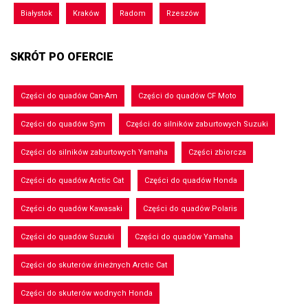
Białystok
Kraków
Radom
Rzeszów
SKRÓT PO OFERCIE
Części do quadów Can-Am
Części do quadów CF Moto
Części do quadów Sym
Części do silników zaburtowych Suzuki
Części do silników zaburtowych Yamaha
Części zbiorcza
Części do quadów Arctic Cat
Części do quadów Honda
Części do quadów Kawasaki
Części do quadów Polaris
Części do quadów Suzuki
Części do quadów Yamaha
Części do skuterów śnieżnych Arctic Cat
Części do skuterów wodnych Honda