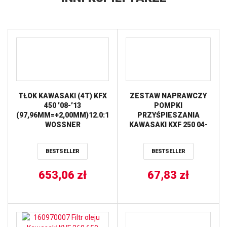
TŁOK KAWASAKI (4T) KFX
ZESTAW NAPRAWCZY
450 ’08-’13
POMPKI
(97,96MM=+2,00MM)12.0:1
PRZYŚPIESZANIA
WOSSNER
KAWASAKI KXF 250 04-
10, KXF 450 06-08,
SUZUKI RMZ 250 04-09,
BESTSELLER
BESTSELLER
YAMAHA WRF 450 03-11,
YFZ 450 04-09, YZF ALL
653,06
zł
67,83
BALLS
zł