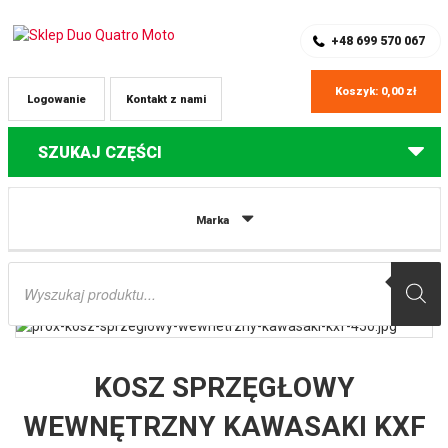
SKLEP Z CZĘŚCIAMI DO QUADÓW
REJESTRACJA
+48 699 570 067
Koszyk:
0,00
zł
Logowanie
Kontakt z nami
SZUKAJ CZĘŚCI
Strona główna
Części do quadów Kawasaki
KOSZ SPRZĘGŁOWY
Marka
WEWNĘTRZNY KAWASAKI KXF 450 (06-20), KFX 450R (08-14), KLX 450R (08-
12) PROX
Wyszukiwarka
produktów
KOSZ SPRZĘGŁOWY
WEWNĘTRZNY KAWASAKI KXF