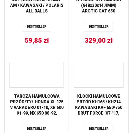
AM / KAWASAKI / POLARIS
(848x30x14,4MM)
ALL BALLS
ARCTIC CAT 650
’04-’06,KAWASAKI BRUT
FORCE 650 ’05-’13, 750
BESTSELLER
BESTSELLER
’05-’18,KFX 700
’04-’09,PRAIRIE
59,85
zł
360/650/700 ’03-’13,
329,00
zł
TERYX 750
’08-’13,SUZUKI
EIGER/KING QUAD 400
’02-’19 (19C3218)
TARCZA HAMULCOWA
KLOCKI HAMULCOWE
PRZÓD/TYŁ HONDA XL 125
PRZÓD KH165 / KH214
V VARADERO 01-10, XR 600
KAWASAKI KVF 650/750
91-99, NX 650 88-92,
BRUT FORCE ’07-’17,
KAWASAKI KFX 400 03-06,
KAF 820 MULE ’15-’18,
SUZUKI LTZ 400 03-, TRW
YAMAHA YFM 700
BESTSELLER
BESTSELLER
LUCAS
’06-’18, TYŁ XTZ 750