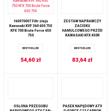
160970007 Filtr oleju
ZESTAW NAPRAWCZY
Kawasaki KVF 360 650 750
ZACISKU
KFX 700 Brute Force 650
HAMULCOWEGO PRZÓD
750
KAWASAKI KFX 450R
’08-’14 ALL BALLS
BESTSELLER
BESTSELLER
54,60
zł
83,64
zł
OSŁONA PRZEGUBU
PASEK NAPĘDOWY ATV
NAPĘDOWEGO ATV CAN-
G-FORCE C12 CARBON