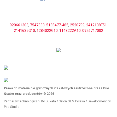
920661303
,
7547333
,
5138477-485
,
2520799
,
2412138F51
,
2141635G10
,
1284022G10
,
1148222A10
,
0926717002
Prawa do materiałów graficznych i tekstowych zastrzeżone przez Duo
Quatro oraz producentów © 2026
Partnerzy technologiczni
Do Dukata
/
Salon OEM Polska
/ Development by
Paq Studio