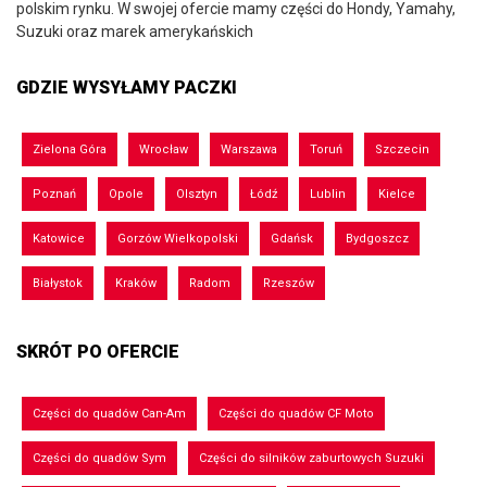
polskim rynku. W swojej ofercie mamy części do Hondy, Yamahy,
Suzuki oraz marek amerykańskich
GDZIE WYSYŁAMY PACZKI
Zielona Góra
Wrocław
Warszawa
Toruń
Szczecin
Poznań
Opole
Olsztyn
Łódź
Lublin
Kielce
Katowice
Gorzów Wielkopolski
Gdańsk
Bydgoszcz
Białystok
Kraków
Radom
Rzeszów
SKRÓT PO OFERCIE
Części do quadów Can-Am
Części do quadów CF Moto
Części do quadów Sym
Części do silników zaburtowych Suzuki