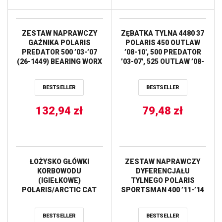
ZESTAW NAPRAWCZY
ZĘBATKA TYLNA 4480 37
GAŹNIKA POLARIS
POLARIS 450 OUTLAW
PREDATOR 500 ’03-’07
’08-10′, 500 PREDATOR
(26-1449) BEARING WORX
’03-07′, 525 OUTLAW ’08-
10′ (448037JT)
(ŁAŃC.520) JT
BESTSELLER
BESTSELLER
132,94
zł
79,48
zł
ŁOŻYSKO GŁÓWKI
ZESTAW NAPRAWCZY
KORBOWODU
DYFERENCJAŁU
(IGIEŁKOWE)
TYLNEGO POLARIS
POLARIS/ARCTIC CAT
SPORTSMAN 400 ’11-’14
(18X23X21,8) PROX
(25-2087) PROX
BESTSELLER
BESTSELLER