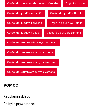
Części do silników zaburtowych Yamaha
Części zbiorcza
Części do quadów Arctic Cat
Części do quadów Honda
Części do quadów Kawasaki
Części do quadów Polaris
Części do quadów Suzuki
Części do quadów Yamaha
Części do skuterów śnieżnych Arctic Cat
Części do skuterów wodnych Honda
Części do skuterów wodnych Kawasaki
Części do skuterów wodnych Yamaha
POMOC
Regulamin sklepu
Polityka prywatności