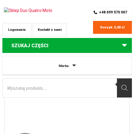
SKLEP Z CZĘŚCIAMI DO QUADÓW
REJESTRACJA
+48 699 570 067
Koszyk:
0,00
zł
Logowanie
Kontakt z nami
SZUKAJ CZĘŚCI
Strona główna
Części do quadów Polaris
KORBOWÓD POLARIS
Marka
SCRAMBLER 1000 14-18 HOT RODS
Wyszukiwarka
produktów