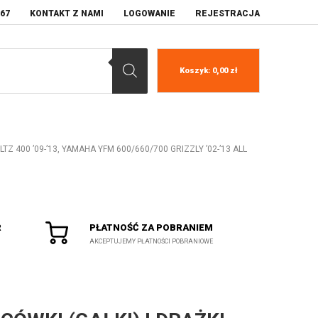
067
KONTAKT Z NAMI
LOGOWANIE
REJESTRACJA
Koszyk:
0,00
zł
Z 400 ’09-’13, YAMAHA YFM 600/660/700 GRIZZLY ’02-’13 ALL
R
PŁATNOŚĆ ZA POBRANIEM
AKCEPTUJEMY PŁATNOŚCI POBRANIOWE