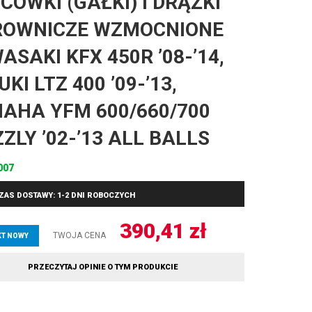
CÓWKI (GAŁKI) I DRĄŻKI
ROWNICZE WZMOCNIONE
ASAKI KFX 450R ’08-’14,
KI LTZ 400 ’09-’13,
AHA YFM 600/660/700
ZZLY ’02-’13 ALL BALLS
007
ZAS DOSTAWY: 1-2 DNI ROBOCZYCH
390,41
zł
TWOJA CENA
T NOWY
PRZECZYTAJ OPINIE O TYM PRODUKCIE