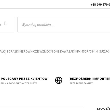
+48 699 570 
Wyszukiwarka
produktów
a
ŁKI) I DRĄŻKI KIEROWNICZE WZMOCNIONE KAWASAKI KFX 450R ’08-’14, SUZUKI LT
POLECANY PRZEZ KLIENTÓW
BEZPOŚREDNI IMPORTE
PEŁNA SATYSFAKCJA Z ZAKUPÓW
BEZPIECZNE ZAKUPY