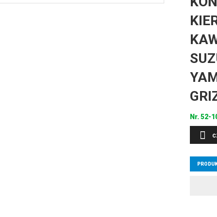
KOŃ
KIE
KAW
SUZU
YAM
GRI
Nr.
52-1
C
PRODUK