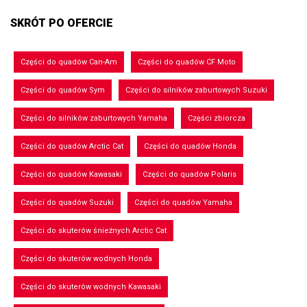
SKRÓT PO OFERCIE
Części do quadów Can-Am
Części do quadów CF Moto
Części do quadów Sym
Części do silników zaburtowych Suzuki
Części do silników zaburtowych Yamaha
Części zbiorcza
Części do quadów Arctic Cat
Części do quadów Honda
Części do quadów Kawasaki
Części do quadów Polaris
Części do quadów Suzuki
Części do quadów Yamaha
Części do skuterów śnieżnych Arctic Cat
Części do skuterów wodnych Honda
Części do skuterów wodnych Kawasaki