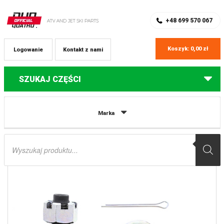
SKLEP Z CZĘŚCIAMI DO QUADÓW
REJESTRACJA
+48 699 570 067
Koszyk:
0,00
zł
Logowanie
Kontakt z nami
SZUKAJ CZĘŚCI
Strona główna
Części do quadów Kawasaki
KOŃCÓWKI (GAŁKI)
Marka
DRĄŻKA KIEROWNICZEGO ZEWNĘTRZNE KAWASAKI MULE 600 05-16, MULE
610 4X4 05-16, MULE SX 17-19 ALL BALLS
Wyszukiwarka
produktów