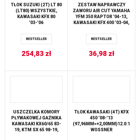
TŁOK SUZUKI (2T) LT 80
ZESTAW NAPRAWCZY
(LT80) WSZYSTKIE,
ZAWORU AIR CUT YAMAHA
KAWASAKI KFX 80
YFM 350 RAPTOR ’04-13,
’03-’06
KAWASAKI KFX 400 ’03-04,
(50,44MM=+0,50MM)
SUZUKI LTZ 400 ’03-04
WOSSNER
(MADE IN JAPAN)
BESTSELLER
BESTSELLER
TOURMAX
254,83
zł
36,98
zł
USZCZELKA KOMORY
TŁOK KAWASAKI (4T) KFX
PŁYWAKOWEJ GAŹNIKA
450 ’08-’13
KAWASAKI KX60/65 83-
(97,96MM=+2,00MM)12.0:1
19, KTM SX 65 98-19,
WOSSNER
SUZUKI RM60/65 03-05,