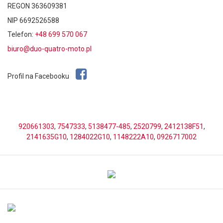
REGON 363609381
NIP 6692526588
Telefon:
+48 699 570 067
biuro@duo-quatro-moto.pl
Profil na Facebooku
920661303
,
7547333
,
5138477-485
,
2520799
,
2412138F51
,
2141635G10
,
1284022G10
,
1148222A10
,
0926717002