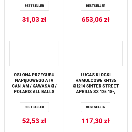
YAMAHA YFS200
BESTSELLER
BESTSELLER
BLASTER 88-06, YFZ350
BANSH ALL BALLS
31,03
zł
653,06
zł
OSŁONA PRZEGUBU
LUCAS KLOCKI
NAPĘDOWEGO ATV
HAMULCOWE KH135
CAN-AM / KAWASAKI /
KH214 SINTER STREET
POLARIS ALL BALLS
APRILIA SX 125 18-,
HONDA NSR 150 02-,
KAWASAKI KLX 125 10-13,
BESTSELLER
BESTSELLER
KDX 250 90-94, KLX 250 09-
17, KLF 300 89-07, YAMAHA
52,53
zł
WR 125 91-97, TT 350 91-
117,30
zł
95, XTZ 750 89-97,
PRZÓD/TYŁ TRW