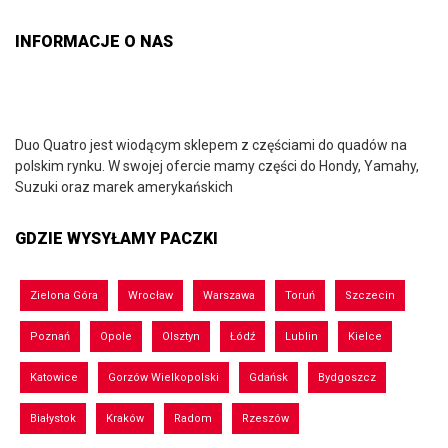
INFORMACJE O NAS
Duo Quatro jest wiodącym sklepem z częściami do quadów na
polskim rynku. W swojej ofercie mamy części do Hondy, Yamahy,
Suzuki oraz marek amerykańskich
GDZIE WYSYŁAMY PACZKI
Zielona Góra
Wrocław
Warszawa
Toruń
Szczecin
Poznań
Opole
Olsztyn
Łódź
Lublin
Kielce
Katowice
Gorzów Wielkopolski
Gdańsk
Bydgoszcz
Białystok
Kraków
Radom
Rzeszów