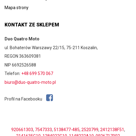
Mapa strony
KONTAKT ZE SKLEPEM
Duo Quatro Moto
ul. Bohaterów Warszawy 22/15, 75-211 Koszalin,
REGON 363609381
NIP 6692526588
Telefon:
+48 699 570 067
biuro@duo-quatro-moto.pl
Profil na Facebooku
920661303
,
7547333
,
5138477-485
,
2520799
,
2412138F51
,