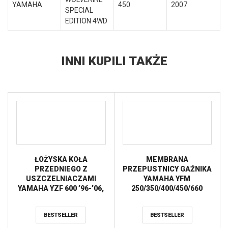
YAMAHA
450
2007
SPECIAL
EDITION 4WD
INNI KUPILI TAKŻE
ŁOŻYSKA KOŁA
MEMBRANA
PRZEDNIEGO Z
PRZEPUSTNICY GAŹNIKA
USZCZELNIACZAMI
YAMAHA YFM
YAMAHA YZF 600 ’96-’06,
250/350/400/450/660
TRX 850 ’96-’97 ALL
TOURMAX
BALLS
BESTSELLER
BESTSELLER