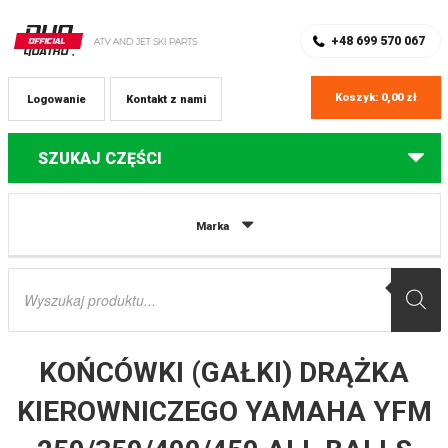
SKLEP Z CZĘŚCIAMI DO QUADÓW
REJESTRACJA
+48 699 570 067
Koszyk:
0,00
zł
Logowanie
Kontakt z nami
SZUKAJ CZĘŚCI
Strona główna
Części do quadów Yamaha
KOŃCÓWKI (GAŁKI)
Marka
DRĄŻKA KIEROWNICZEGO YAMAHA YFM 250/350/400/450 ALL BALLS
Wyszukiwarka
produktów
KOŃCÓWKI (GAŁKI) DRĄŻKA
KIEROWNICZEGO YAMAHA YFM