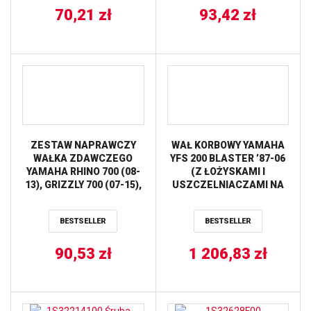
70,21
zł
93,42
zł
ZESTAW NAPRAWCZY
WAŁ KORBOWY YAMAHA
WAŁKA ZDAWCZEGO
YFS 200 BLASTER ’87-06
YAMAHA RHINO 700 (08-
(Z ŁOŻYSKAMI I
13), GRIZZLY 700 (07-15),
USZCZELNIACZAMI NA
GRIZZLY 660 (02-08) HOT
WAŁ ORAZ KOMPLETEM
RODS
USZCZELEK NA DÓŁ
BESTSELLER
BESTSELLER
SILNIKA) WISECO
90,53
zł
1 206,83
zł