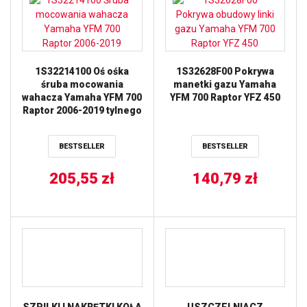
1S32214100 Oś ośka
1S32628F00 Pokrywa
śruba mocowania
manetki gazu Yamaha
wahacza Yamaha YFM 700
YFM 700 Raptor YFZ 450
Raptor 2006-2019 tylnego
BESTSELLER
BESTSELLER
205,55
zł
140,79
zł
SZPILKI I NAKRĘTKI KOŁA
USZCZELNIACZ