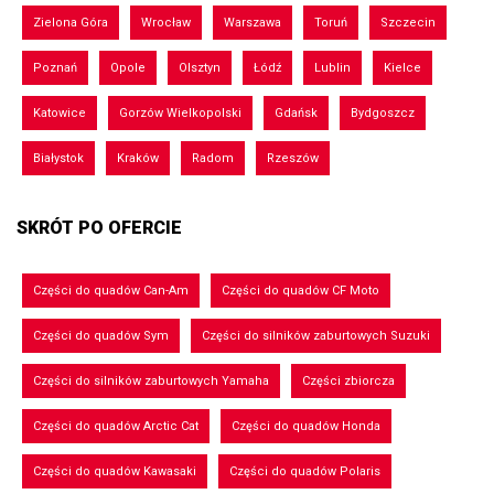
Zielona Góra
Wrocław
Warszawa
Toruń
Szczecin
Poznań
Opole
Olsztyn
Łódź
Lublin
Kielce
Katowice
Gorzów Wielkopolski
Gdańsk
Bydgoszcz
Białystok
Kraków
Radom
Rzeszów
SKRÓT PO OFERCIE
Części do quadów Can-Am
Części do quadów CF Moto
Części do quadów Sym
Części do silników zaburtowych Suzuki
Części do silników zaburtowych Yamaha
Części zbiorcza
Części do quadów Arctic Cat
Części do quadów Honda
Części do quadów Kawasaki
Części do quadów Polaris