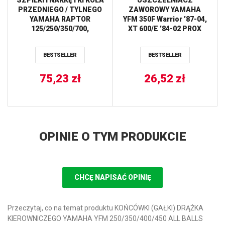
PRZEDNIEGO / TYLNEGO
ZAWOROWY YAMAHA
YAMAHA RAPTOR
YFM 350F Warrior ’87-04,
125/250/350/700,
XT 600/E ’84-02 PROX
TIMBERWOLF 250, YFZ
450 ALL BALLS
BESTSELLER
BESTSELLER
75,23
zł
26,52
zł
OPINIE O TYM PRODUKCIE
CHCĘ NAPISAĆ OPINIĘ
Przeczytaj, co na temat produktu KOŃCÓWKI (GAŁKI) DRĄŻKA
KIEROWNICZEGO YAMAHA YFM 250/350/400/450 ALL BALLS