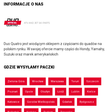
INFORMACJE O NAS
Duo Quatro jest wiodącym sklepem z częściami do quadów na
polskim rynku. W swojej ofercie mamy części do Hondy, Yamahy,
Suzuki oraz marek amerykańskich
GDZIE WYSYŁAMY PACZKI
Zielona Góra
Wrocław
Warszawa
Toruń
Szczecin
Poznań
Opole
Olsztyn
Łódź
Lublin
Kielce
Katowice
Gorzów Wielkopolski
Gdańsk
Bydgoszcz