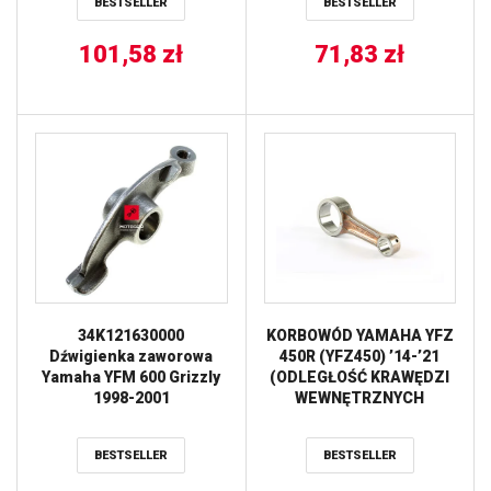
BESTSELLER
BESTSELLER
101,58
zł
71,83
zł
34K121630000
KORBOWÓD YAMAHA YFZ
Dźwigienka zaworowa
450R (YFZ450) ’14-’21
Yamaha YFM 600 Grizzly
(ODLEGŁOŚĆ KRAWĘDZI
1998-2001
WEWNĘTRZNYCH
OTWORÓW 75,75MM)
(OEM:1TD-11651-00)
BESTSELLER
BESTSELLER
PROX