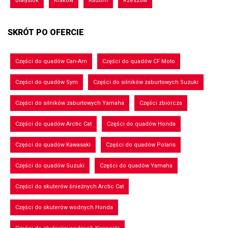
Białystok
Kraków
Radom
Rzeszów
SKRÓT PO OFERCIE
Części do quadów Can-Am
Części do quadów CF Moto
Części do quadów Sym
Części do silników zaburtowych Suzuki
Części do silników zaburtowych Yamaha
Części zbiorcza
Części do quadów Arctic Cat
Części do quadów Honda
Części do quadów Kawasaki
Części do quadów Polaris
Części do quadów Suzuki
Części do quadów Yamaha
Części do skuterów śnieżnych Arctic Cat
Części do skuterów wodnych Honda