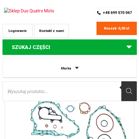
SKLEP Z CZĘŚCIAMI DO QUADÓW
REJESTRACJA
+48 699 570 067
Koszyk:
0,00
zł
Logowanie
Kontakt z nami
SZUKAJ CZĘŚCI
Strona główna
Części do quadów Yamaha
KOMPLET USZCZELEK
Marka
YAMAHA YFM 700 RAPTOR ’06-’20 ATHENA
Wyszukiwarka
produktów