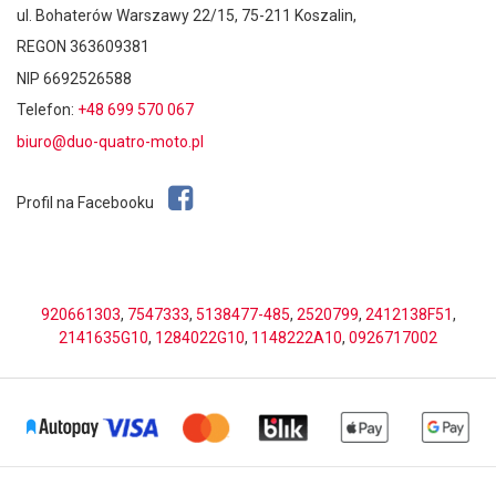
ul. Bohaterów Warszawy 22/15, 75-211 Koszalin,
REGON 363609381
NIP 6692526588
Telefon:
+48 699 570 067
biuro@duo-quatro-moto.pl
Profil na Facebooku
920661303
,
7547333
,
5138477-485
,
2520799
,
2412138F51
,
2141635G10
,
1284022G10
,
1148222A10
,
0926717002