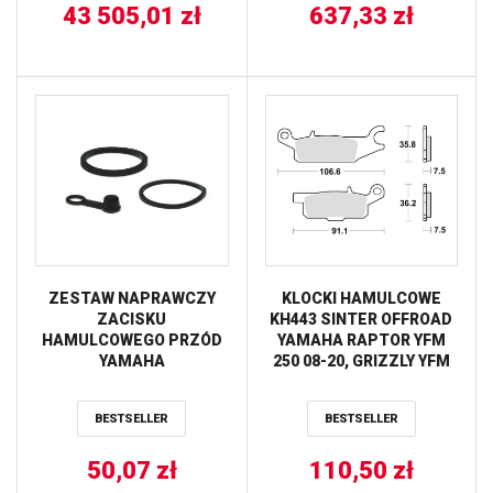
43 505,01
zł
637,33
zł
ZESTAW NAPRAWCZY
KLOCKI HAMULCOWE
ZACISKU
KH443 SINTER OFFROAD
HAMULCOWEGO PRZÓD
YAMAHA RAPTOR YFM
YAMAHA
250 08-20, GRIZZLY YFM
YFM350/400/600/660
550 09-20, GRIZZLY YFM
TOURMAX
700 07-20, LEWY PRZÓD
BESTSELLER
BESTSELLER
TRW LUCAS
50,07
zł
110,50
zł