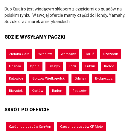
Duo Quatro jest wiodącym sklepem z częściami do quadów na
polskim rynku. W swojej ofercie mamy części do Hondy, Yamahy,
Suzuki oraz marek amerykańskich
GDZIE WYSYŁAMY PACZKI
Zielona Góra
Wrocław
Warszawa
Toruń
Szczecin
Poznań
Opole
Olsztyn
Łódź
Lublin
Kielce
Katowice
Gorzów Wielkopolski
Gdańsk
Bydgoszcz
Białystok
Kraków
Radom
Rzeszów
SKRÓT PO OFERCIE
Części do quadów Can-Am
Części do quadów CF Moto