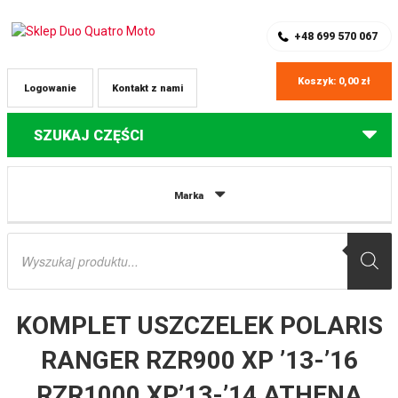
SKLEP Z CZĘŚCIAMI DO QUADÓW
REJESTRACJA
+48 699 570 067
Koszyk:
0,00
zł
Logowanie
Kontakt z nami
SZUKAJ CZĘŚCI
Strona główna
Części do quadów Polaris
KOMPLET USZCZELEK
Marka
POLARIS RANGER RZR900 XP ’13-’16 RZR1000 XP’13-’14 ATHENA
Wyszukiwarka
produktów
KOMPLET USZCZELEK POLARIS
RANGER RZR900 XP ’13-’16
RZR1000 XP’13-’14 ATHENA