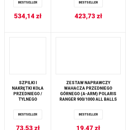
BESTSELLER
BESTSELLER
534,14
zł
423,73
zł
SZPILKI I
ZESTAW NAPRAWCZY
NAKRĘTKI KOŁA
WAHACZA PRZEDNIEGO
PRZEDNIEGO /
GÓRNEGO (A-ARM) POLARIS
TYLNEGO
RANGER 900/1000 ALL BALLS
POLARIS RANGER
500/570/800/900
BESTSELLER
BESTSELLER
ALL BALLS
73,53
zł
19,47
zł