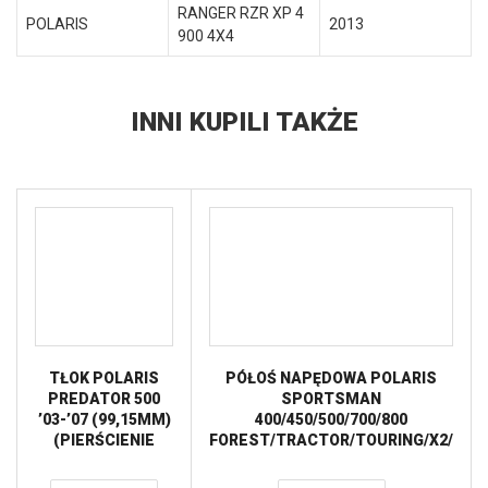
RANGER RZR XP 4
POLARIS
2013
900 4X4
INNI KUPILI TAKŻE
TŁOK POLARIS
PÓŁOŚ NAPĘDOWA POLARIS
PREDATOR 500
SPORTSMAN
’03-’07 (99,15MM)
400/450/500/700/800
(PIERŚCIENIE
FOREST/TRACTOR/TOURING/X2/
590399200001 X 1
OEM PRZÓD STRONA LEWA
KPL.) VERTEX
PRAWA ALL BALLS