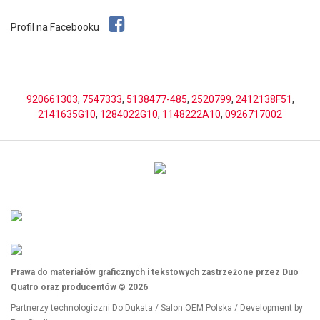
Profil na Facebooku
920661303
,
7547333
,
5138477-485
,
2520799
,
2412138F51
,
2141635G10
,
1284022G10
,
1148222A10
,
0926717002
Prawa do materiałów graficznych i tekstowych zastrzeżone przez Duo
Quatro oraz producentów © 2026
Partnerzy technologiczni
Do Dukata
/
Salon OEM Polska
/ Development by