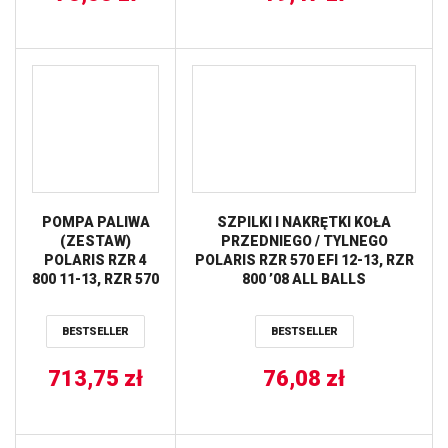
POMPA PALIWA
SZPILKI I NAKRĘTKI KOŁA
(ZESTAW)
PRZEDNIEGO / TYLNEGO
POLARIS RZR 4
POLARIS RZR 570 EFI 12-13, RZR
800 11-13, RZR 570
800 ’08 ALL BALLS
EFI 12-13, RZR 800
11-13, RZR S 800
BESTSELLER
BESTSELLER
11-13 ALL BALLS
713,75
zł
76,08
zł