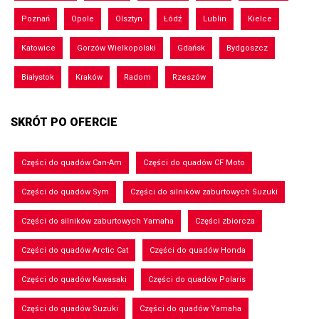
Poznań
Opole
Olsztyn
Łódź
Lublin
Kielce
Katowice
Gorzów Wielkopolski
Gdańsk
Bydgoszcz
Białystok
Kraków
Radom
Rzeszów
SKRÓT PO OFERCIE
Części do quadów Can-Am
Części do quadów CF Moto
Części do quadów Sym
Części do silników zaburtowych Suzuki
Części do silników zaburtowych Yamaha
Części zbiorcza
Części do quadów Arctic Cat
Części do quadów Honda
Części do quadów Kawasaki
Części do quadów Polaris
Części do quadów Suzuki
Części do quadów Yamaha