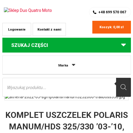
SKLEP Z CZĘŚCIAMI DO QUADÓW
REJESTRACJA
+48 699 570 067
Koszyk:
0,00
zł
Logowanie
Kontakt z nami
SZUKAJ CZĘŚCI
Strona główna
Części do quadów Polaris
KOMPLET USZCZELEK
Marka
POLARIS MANUM/HDS 325/330 ’03-’10, TRAIL BLAZER 330 ’08-’10, TRAIL BOSS
330 ’06-’13 ATHENA
Wyszukiwarka
produktów
KOMPLET USZCZELEK POLARIS
MANUM/HDS 325/330 ’03-’10,