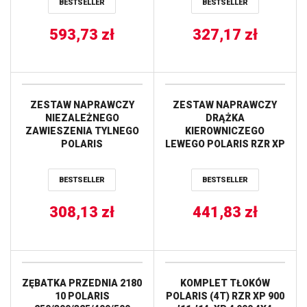
BESTSELLER
BESTSELLER
593,73
zł
327,17
zł
ZESTAW NAPRAWCZY
ZESTAW NAPRAWCZY
NIEZALEŻNEGO
DRĄŻKA
ZAWIESZENIA TYLNEGO
KIEROWNICZEGO
POLARIS
LEWEGO POLARIS RZR XP
Scrambler/Sportsman
1000 INTL 15 ALL BALLS
1000 XP 55 ’20-’21 ALL
BESTSELLER
BESTSELLER
BALLS
308,13
zł
441,83
zł
ZĘBATKA PRZEDNIA 2180
KOMPLET TŁOKÓW
10 POLARIS
POLARIS (4T) RZR XP 900