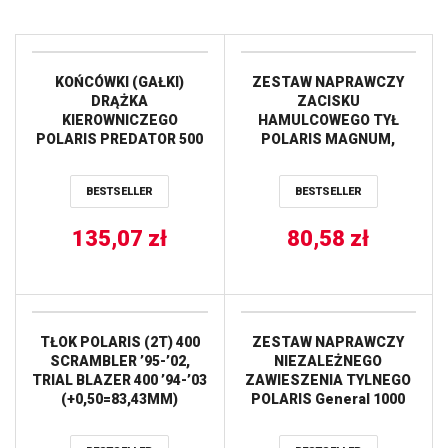
KOŃCÓWKI (GAŁKI)
ZESTAW NAPRAWCZY
DRĄŻKA
ZACISKU
KIEROWNICZEGO
HAMULCOWEGO TYŁ
POLARIS PREDATOR 500
POLARIS MAGNUM,
’03-’06 ALL BALLS
SCRAMBLER, TRAIL
BLAZER, TRAIL BOSS,
BESTSELLER
BESTSELLER
XPLORER ALL BALLS
135,07
zł
80,58
zł
TŁOK POLARIS (2T) 400
ZESTAW NAPRAWCZY
SCRAMBLER ’95-’02,
NIEZALEŻNEGO
TRIAL BLAZER 400 ’94-’03
ZAWIESZENIA TYLNEGO
(+0,50=83,43MM)
POLARIS General 1000
WOSSNER
’20-’21 ALL BALLS