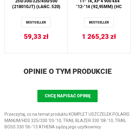
250/300/325/400/500
’11-’14, XP 4 900 4X4
(218010JT) (ŁAŃC. 520)
’12-’14 (92,95MM) (HC
JT
11.00:1=+0,40) WOSSNER
BESTSELLER
BESTSELLER
59,33
zł
1 265,23
zł
OPINIE O TYM PRODUKCIE
CHCĘ NAPISAĆ OPINIĘ
Przeczytaj, co na temat produktu KOMPLET USZCZELEK POLARIS
MANUM/HDS 325/330 ’03-’10, TRAIL BLAZER 330 ’08-’10, TRAIL
BOSS 330 ’06-’13 ATHENA sądzą jego użytkownicy