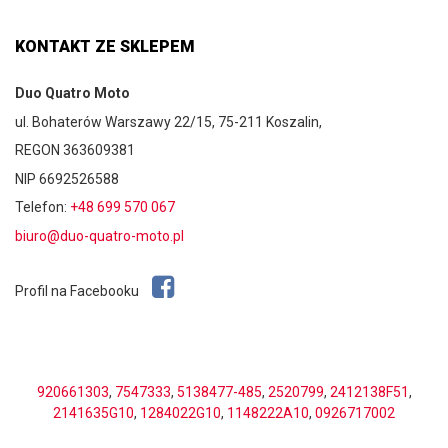
KONTAKT ZE SKLEPEM
Duo Quatro Moto
ul. Bohaterów Warszawy 22/15, 75-211 Koszalin,
REGON 363609381
NIP 6692526588
Telefon:
+48 699 570 067
biuro@duo-quatro-moto.pl
Profil na Facebooku
920661303
,
7547333
,
5138477-485
,
2520799
,
2412138F51
,
2141635G10
,
1284022G10
,
1148222A10
,
0926717002