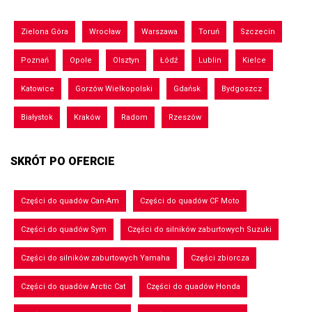
Zielona Góra
Wrocław
Warszawa
Toruń
Szczecin
Poznań
Opole
Olsztyn
Łódź
Lublin
Kielce
Katowice
Gorzów Wielkopolski
Gdańsk
Bydgoszcz
Białystok
Kraków
Radom
Rzeszów
SKRÓT PO OFERCIE
Części do quadów Can-Am
Części do quadów CF Moto
Części do quadów Sym
Części do silników zaburtowych Suzuki
Części do silników zaburtowych Yamaha
Części zbiorcza
Części do quadów Arctic Cat
Części do quadów Honda