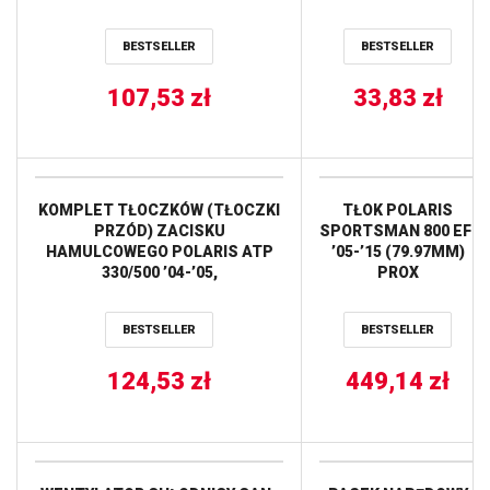
250 ’90-’92, Trail
Boss 250 ’89-’91,
BESTSELLER
BESTSELLER
Trail Boss 350L ’90
ALL BALLS
107,53
zł
33,83
zł
KOMPLET TŁOCZKÓW (TŁOCZKI
TŁOK POLARIS
PRZÓD) ZACISKU
SPORTSMAN 800 EFI
HAMULCOWEGO POLARIS ATP
’05-’15 (79.97MM)
330/500 ’04-’05,
PROX
Scrambler/Sportsman 1000
’15-’21, Sportsman 570 ’17-’19,
BESTSELLER
BESTSELLER
Sportsman 850 ’11-’15 / TYŁ
POLARIS ACE 325/570 ’14-’16,
Ranger 700 ’05-’06, Ranger 500
124,53
zł
449,14
zł
’18-’21, ALL BALLS