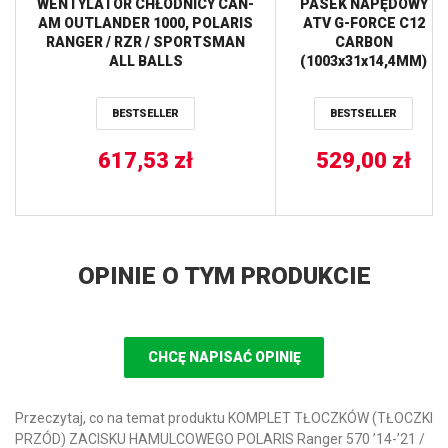
WENTYLATOR CHŁODNICY CAN-
PASEK NAPĘDOWY
AM OUTLANDER 1000, POLARIS
ATV G-FORCE C12
RANGER / RZR / SPORTSMAN
CARBON
ALL BALLS
(1003x31x14,4MM)
POLARIS
SPORTSMAN
BESTSELLER
BESTSELLER
TOURING/XP/X2
550/850 ’09-’18, XP
617,53
zł
HIGH LIFTER 1000 ’17
529,00
zł
(23C3836) GATES
OPINIE O TYM PRODUKCIE
CHCĘ NAPISAĆ OPINIĘ
Przeczytaj, co na temat produktu KOMPLET TŁOCZKÓW (TŁOCZKI
PRZÓD) ZACISKU HAMULCOWEGO POLARIS Ranger 570 ’14-’21 /