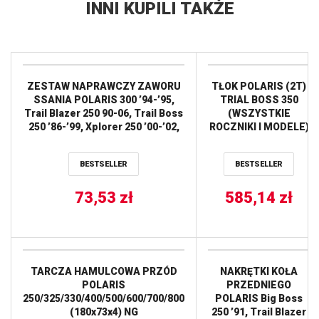
INNI KUPILI TAKŻE
ZESTAW NAPRAWCZY ZAWORU
TŁOK POLARIS (2T)
SSANIA POLARIS 300 ’94-’95,
TRIAL BOSS 350
Trail Blazer 250 90-06, Trail Boss
(WSZYSTKIE
250 ’86-’99, Xplorer 250 ’00-’02,
ROCZNIKI I MODELE)
Xplorer 300 ’96-’99 ALL BALLS
(80,93MM=+1,00MM)
WOSSNER
BESTSELLER
BESTSELLER
73,53
zł
585,14
zł
TARCZA HAMULCOWA PRZÓD
NAKRĘTKI KOŁA
POLARIS
PRZEDNIEGO
250/325/330/400/500/600/700/800
POLARIS Big Boss
(180x73x4) NG
250 ’91, Trail Blazer