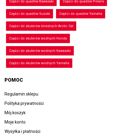
Części do quadów Kawasaki
Części do quadów Polaris
Części do quadów Suzuki
Części do quadów Yamaha
Części do skuterów śnieżnych Arctic Cat
Części do skuterów wodnych Honda
Części do skuterów wodnych Kawasaki
Części do skuterów wodnych Yamaha
POMOC
Regulamin sklepu
Polityka prywatności
Mój koszyk
Moje konto
Wysyłka i płatności