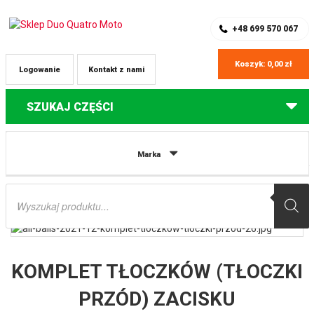
SKLEP Z CZĘŚCIAMI DO QUADÓW
REJESTRACJA
+48 699 570 067
Koszyk:
0,00
zł
Logowanie
Kontakt z nami
SZUKAJ CZĘŚCI
Strona główna
Części do quadów Polaris
KOMPLET TŁOCZKÓW
Marka
(TŁOCZKI PRZÓD) ZACISKU HAMULCOWEGO POLARIS Ranger 570 ’14-’21 / TYŁ
POLARIS RZR XP 4 Turbo S ’19 ALL BALLS
Wyszukiwarka
produktów
KOMPLET TŁOCZKÓW (TŁOCZKI
PRZÓD) ZACISKU