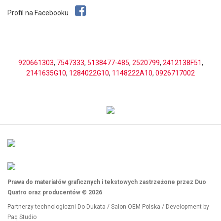
Profil na Facebooku
920661303
,
7547333
,
5138477-485
,
2520799
,
2412138F51
,
2141635G10
,
1284022G10
,
1148222A10
,
0926717002
Prawa do materiałów graficznych i tekstowych zastrzeżone przez Duo
Quatro oraz producentów © 2026
Partnerzy technologiczni
Do Dukata
/
Salon OEM Polska
/ Development by
Paq Studio