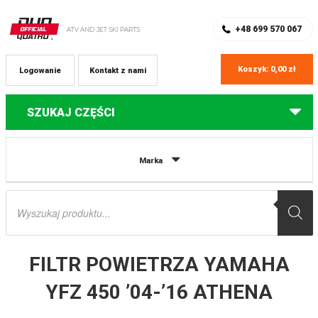
SKLEP Z CZĘŚCIAMI DO QUADÓW
REJESTRACJA
+48 699 570 067
Koszyk:
0,00
zł
Logowanie
Kontakt z nami
SZUKAJ CZĘŚCI
Strona główna
Części do quadów Yamaha
FILTR POWIETRZA YAMAHA
Marka
YFZ 450 ’04-’16 ATHENA
Wyszukiwarka
produktów
FILTR POWIETRZA YAMAHA
YFZ 450 ’04-’16 ATHENA