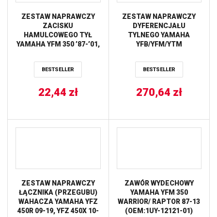
ZESTAW NAPRAWCZY
ZESTAW NAPRAWCZY
ZACISKU
DYFERENCJAŁU
HAMULCOWEGO TYŁ
TYLNEGO YAMAHA
YAMAHA YFM 350 ’87-’01,
YFB/YFM/YTM
YFZ 350 BANSHEE ’87-’01
225/250/350 ALL BALLS
TOURMAX
BESTSELLER
BESTSELLER
22,44
zł
270,64
zł
ZESTAW NAPRAWCZY
ZAWÓR WYDECHOWY
ŁĄCZNIKA (PRZEGUBU)
YAMAHA YFM 350
WAHACZA YAMAHA YFZ
WARRIOR/ RAPTOR 87-13
450R 09-19, YFZ 450X 10-
(OEM:1UY-12121-01)