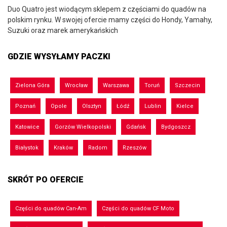
Duo Quatro jest wiodącym sklepem z częściami do quadów na
polskim rynku. W swojej ofercie mamy części do Hondy, Yamahy,
Suzuki oraz marek amerykańskich
GDZIE WYSYŁAMY PACZKI
Zielona Góra
Wrocław
Warszawa
Toruń
Szczecin
Poznań
Opole
Olsztyn
Łódź
Lublin
Kielce
Katowice
Gorzów Wielkopolski
Gdańsk
Bydgoszcz
Białystok
Kraków
Radom
Rzeszów
SKRÓT PO OFERCIE
Części do quadów Can-Am
Części do quadów CF Moto