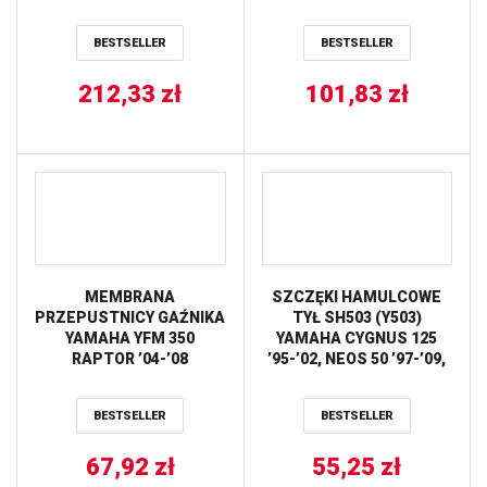
11 (27-1175) BEARING
PROX
WORX
BESTSELLER
BESTSELLER
212,33
zł
101,83
zł
MEMBRANA
SZCZĘKI HAMULCOWE
PRZEPUSTNICY GAŹNIKA
TYŁ SH503 (Y503)
YAMAHA YFM 350
YAMAHA CYGNUS 125
RAPTOR ’04-’08
’95-’02, NEOS 50 ’97-’09,
TOURMAX
SR 125 ’82-’02, TT 225
’86-’04, YFA 125 ’91-’93,
BESTSELLER
BESTSELLER
YFM 200 ’86-’89, YFM
225/350 ’86-’88, YFS 200
67,92
zł
’88-’02 GALFER
55,25
zł