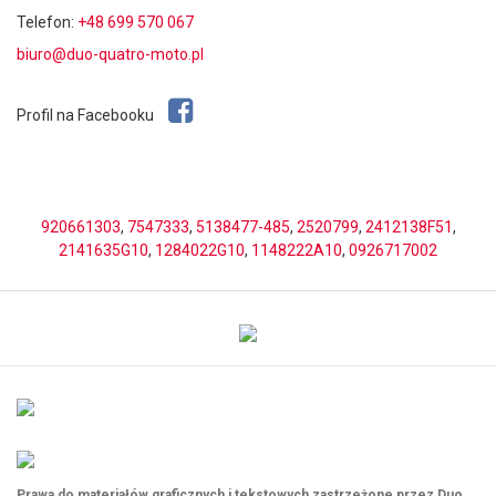
Telefon:
+48 699 570 067
biuro@duo-quatro-moto.pl
Profil na Facebooku
920661303
,
7547333
,
5138477-485
,
2520799
,
2412138F51
,
2141635G10
,
1284022G10
,
1148222A10
,
0926717002
Prawa do materiałów graficznych i tekstowych zastrzeżone przez Duo