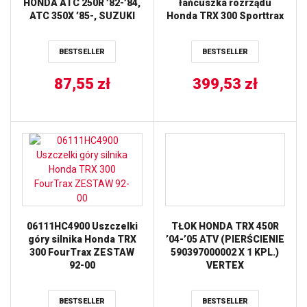
HONDA ATC 250R ’82-’84,
łańcuszka rozrządu
ATC 350X ’85-, SUZUKI
Honda TRX 300 Sporttrax
RM 125 ’88, TYŁ HONDA
Fourtrax
TRX 500 ’12-, PRZÓD TRW
BESTSELLER
BESTSELLER
LUCAS ZF
87,55
zł
399,53
zł
06111HC4900 Uszczelki
TŁOK HONDA TRX 450R
góry silnika Honda TRX
’04-’05 ATV (PIERŚCIENIE
300 FourTrax ZESTAW
590397000002 X 1 KPL.)
92-00
VERTEX
BESTSELLER
BESTSELLER