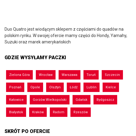
Duo Quatro jest wiodącym sklepem z częściami do quadów na
polskim rynku. W swojej ofercie mamy części do Hondy, Yamahy,
Suzuki oraz marek amerykańskich
GDZIE WYSYŁAMY PACZKI
Zielona Góra
Wrocław
Warszawa
Toruń
Szczecin
Poznań
Opole
Olsztyn
Łódź
Lublin
Kielce
Katowice
Gorzów Wielkopolski
Gdańsk
Bydgoszcz
Białystok
Kraków
Radom
Rzeszów
SKRÓT PO OFERCIE