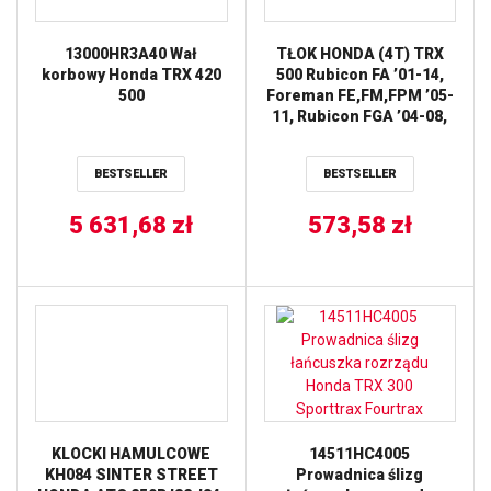
13000HR3A40 Wał
TŁOK HONDA (4T) TRX
korbowy Honda TRX 420
500 Rubicon FA ’01-14,
500
Foreman FE,FM,FPM ’05-
11, Rubicon FGA ’04-08,
Rubicon FPA ’09-13
(+1,00MM=92,96MM)
BESTSELLER
BESTSELLER
(SWORZEŃ 20MM)
WOSSNER
5 631,68
zł
573,58
zł
KLOCKI HAMULCOWE
14511HC4005
KH084 SINTER STREET
Prowadnica ślizg