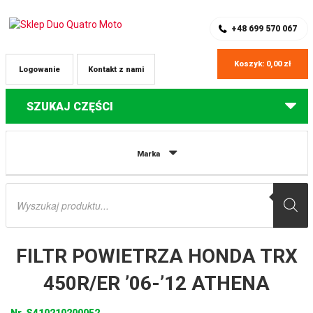
SKLEP Z CZĘŚCIAMI DO QUADÓW
REJESTRACJA
+48 699 570 067
Koszyk:
0,00
zł
Logowanie
Kontakt z nami
SZUKAJ CZĘŚCI
Strona główna
Części do quadów Honda
FILTR POWIETRZA HONDA
Marka
TRX 450R/ER ’06-’12 ATHENA
Wyszukiwarka
produktów
FILTR POWIETRZA HONDA TRX
450R/ER ’06-’12 ATHENA