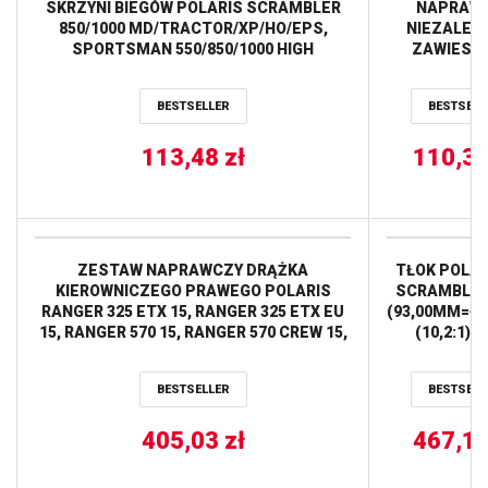
SKRZYNI BIEGÓW POLARIS SCRAMBLER
NAPRAW
850/1000 MD/TRACTOR/XP/HO/EPS,
NIEZALEŻ
SPORTSMAN 550/850/1000 HIGH
ZAWIESZ
LIFTER/MD/XP/EPS/X2/FOREST/TOURING/
TYLNE
ALL BALLS
(WAHACZY 
BESTSELLER
BESTSELL
POLARIS R
500/700/800/
113,48
zł
110,3
BALL
ZESTAW NAPRAWCZY DRĄŻKA
TŁOK POLAR
KIEROWNICZEGO PRAWEGO POLARIS
SCRAMBLER 
RANGER 325 ETX 15, RANGER 325 ETX EU
(93,00MM=+1
15, RANGER 570 15, RANGER 570 CREW 15,
(10,2:1) 
RANGER 570 CREW EPS 15, RANGER 570
EPS 15, RANGER EV 4X4 15 ALL BALLS
BESTSELLER
BESTSELL
405,03
zł
467,1