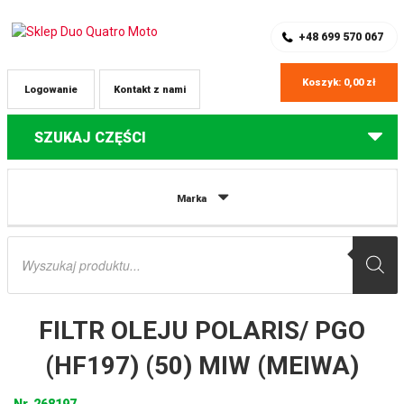
SKLEP Z CZĘŚCIAMI DO QUADÓW
REJESTRACJA
+48 699 570 067
Koszyk:
0,00
zł
Logowanie
Kontakt z nami
SZUKAJ CZĘŚCI
Strona główna
Części do quadów Polaris
FILTR OLEJU POLARIS/ PGO
Marka
(HF197) (50) MIW (MEIWA)
Wyszukiwarka
produktów
FILTR OLEJU POLARIS/ PGO
(HF197) (50) MIW (MEIWA)