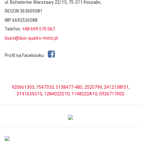
ul. Bohaterów Warszawy 22/15, 75-211 Koszalin,
REGON 363609381
NIP 6692526588
Telefon:
+48 699 570 067
biuro@duo-quatro-moto.pl
Profil na Facebooku
920661303
,
7547333
,
5138477-485
,
2520799
,
2412138F51
,
2141635G10
,
1284022G10
,
1148222A10
,
0926717002