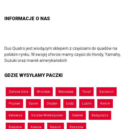
INFORMACJE O NAS
Duo Quatro jest wiodącym sklepem z częściami do quadów na
polskim rynku. W swojej ofercie mamy części do Hondy, Yamahy,
Suzuki oraz marek amerykańskich
GDZIE WYSYŁAMY PACZKI
Zielona Góra
Wrocław
Warszawa
Toruń
Szczecin
Poznań
Opole
Olsztyn
Łódź
Lublin
Kielce
Katowice
Gorzów Wielkopolski
Gdańsk
Bydgoszcz
Białystok
Kraków
Radom
Rzeszów