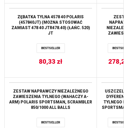
ZĘBATKA TYLNA 4578 40 POLARIS
ZESTA
(457840JT) (MOŻNA STOSOWAĆ
NAPRAW
ZAMIAST 478 40 JTR478.40) (ŁAŃC. 520)
NIEZALEŻ
JT
ZAWIESZ
TYLNE
(WAHACZY 
BESTSELLER
BESTSELL
POLAR
SPORTSMAN 
80,33
zł
’16, 570 ’16-
278,2
BALL
ZESTAW NAPRAWCZY NIEZALEŻNEGO
USZCZELN
ZAWIESZENIA TYLNEGO (WAHACZY A-
DYFERENC
ARM) POLARIS SPORTSMAN, SCRAMBLER
TYLNEGO PO
850/1000 ALL BALLS
SPORTSMAN 4
SPORTSMAN 4
SPORTSMA
BESTSELLER
BESTSELL
05-10, SPO