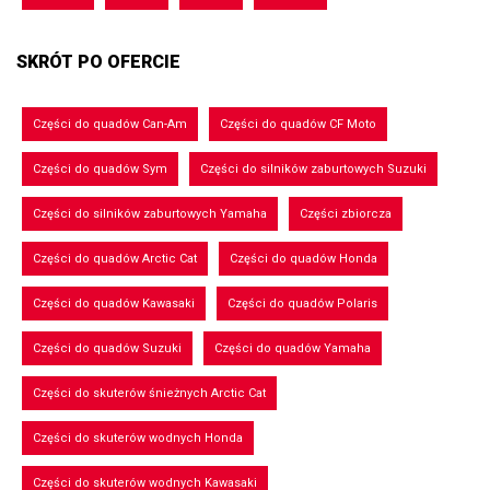
SKRÓT PO OFERCIE
Części do quadów Can-Am
Części do quadów CF Moto
Części do quadów Sym
Części do silników zaburtowych Suzuki
Części do silników zaburtowych Yamaha
Części zbiorcza
Części do quadów Arctic Cat
Części do quadów Honda
Części do quadów Kawasaki
Części do quadów Polaris
Części do quadów Suzuki
Części do quadów Yamaha
Części do skuterów śnieżnych Arctic Cat
Części do skuterów wodnych Honda
Części do skuterów wodnych Kawasaki