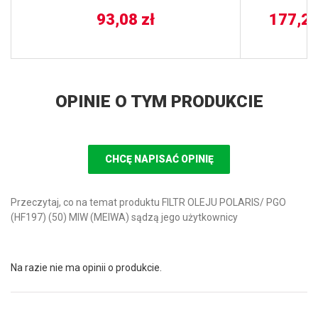
500 EFI 06-
93,08
zł
177,2
BALL
OPINIE O TYM PRODUKCIE
CHCĘ NAPISAĆ OPINIĘ
Przeczytaj, co na temat produktu FILTR OLEJU POLARIS/ PGO
(HF197) (50) MIW (MEIWA) sądzą jego użytkownicy
Na razie nie ma opinii o produkcie.