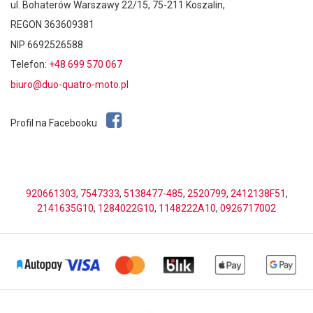
ul. Bohaterów Warszawy 22/15, 75-211 Koszalin,
REGON 363609381
NIP 6692526588
Telefon:
+48 699 570 067
biuro@duo-quatro-moto.pl
Profil na Facebooku
920661303
,
7547333
,
5138477-485
,
2520799
,
2412138F51
,
2141635G10
,
1284022G10
,
1148222A10
,
0926717002