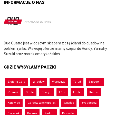
INFORMACJE O NAS
Duo Quatro jest wiodącym sklepem z częściami do quadów na
polskim rynku. W swojej ofercie mamy części do Hondy, Yamahy,
Suzuki oraz marek amerykańskich
GDZIE WYSYŁAMY PACZKI
Zielona Góra
Wrocław
Warszawa
Toruń
Szczecin
Poznań
Opole
Olsztyn
Łódź
Lublin
Kielce
Katowice
Gorzów Wielkopolski
Gdańsk
Bydgoszcz
Białystok
Kraków
Radom
Rzeszów