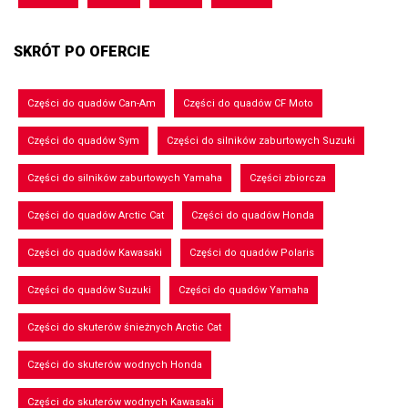
SKRÓT PO OFERCIE
Części do quadów Can-Am
Części do quadów CF Moto
Części do quadów Sym
Części do silników zaburtowych Suzuki
Części do silników zaburtowych Yamaha
Części zbiorcza
Części do quadów Arctic Cat
Części do quadów Honda
Części do quadów Kawasaki
Części do quadów Polaris
Części do quadów Suzuki
Części do quadów Yamaha
Części do skuterów śnieżnych Arctic Cat
Części do skuterów wodnych Honda
Części do skuterów wodnych Kawasaki