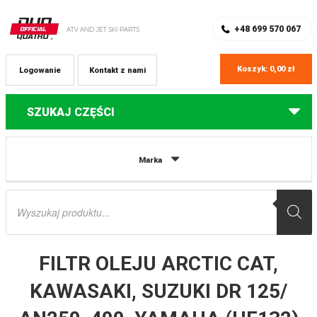
SKLEP Z CZĘŚCIAMI DO QUADÓW
REJESTRACJA
+48 699 570 067
Koszyk:
0,00
zł
Logowanie
Kontakt z nami
SZUKAJ CZĘŚCI
Strona główna
Części do quadów Arctic Cat
FILTR OLEJU ARCTIC CAT,
Marka
KAWASAKI, SUZUKI DR 125/ AN250, 400, YAMAHA (HF132) ATHENA
Wyszukiwarka
produktów
FILTR OLEJU ARCTIC CAT,
KAWASAKI, SUZUKI DR 125/