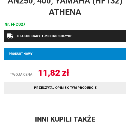
AN250, 400, YAMAHA (HF132)
ATHENA
Nr.
FFC027
CZAS DOSTAWY: 1-2 DNI ROBOCZYCH
PRODUKT NOWY
11,82
zł
TWOJA CENA
PRZECZYTAJ OPINIE O TYM PRODUKCIE
INNI KUPILI TAKŻE