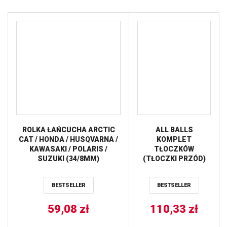
ROLKA ŁAŃCUCHA ARCTIC
ALL BALLS
CAT / HONDA / HUSQVARNA /
KOMPLET
KAWASAKI / POLARIS /
TŁOCZKÓW
SUZUKI (34/8MM)
(TŁOCZKI PRZÓD)
(SZER.28MM) ALL BALLS
ZACISKU
HAMULCOWEGO
BESTSELLER
BESTSELLER
ARCTIC CAT 1000
MUDPRO ’12-’17, 500
59,08
zł
FIS ’05-’09, 700
110,33
zł
Diesel ’07-’15,
Alterra 570 ’19-’20,