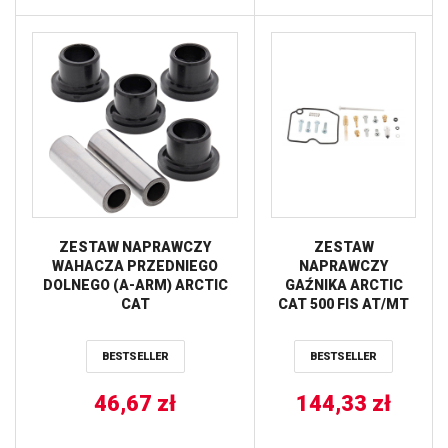
ZESTAW NAPRAWCZY
ZESTAW
WAHACZA PRZEDNIEGO
NAPRAWCZY
DOLNEGO (A-ARM) ARCTIC
GAŹNIKA ARCTIC
CAT
CAT 500 FIS AT/MT
400/450/500/550/650/700/1000
’04, 500 FIS TBX ’04
ALL BALLS
ALL BALLS
BESTSELLER
BESTSELLER
46,67
zł
144,33
zł