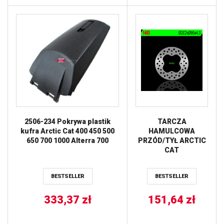
2506-234 Pokrywa plastik
TARCZA
kufra Arctic Cat 400 450 500
HAMULCOWA
650 700 1000 Alterra 700
PRZÓD/TYŁ ARCTIC
CAT
400/450/500/550/700
’12-’15 (202X95X4)
BESTSELLER
BESTSELLER
(4X8,5MM) NG
333,37
zł
151,64
zł