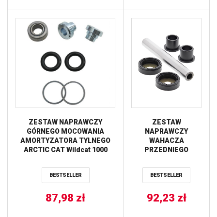
Prowler 500/1000
’09-’14, Wildcat Trail
XT ’14-’20, 700 LTD
’06-’14, 1000 H2
THUNDERCAT ’08-‘1
ZESTAW NAPRAWCZY
ZESTAW
GÓRNEGO MOCOWANIA
NAPRAWCZY
AMORTYZATORA TYLNEGO
WAHACZA
ARCTIC CAT Wildcat 1000
PRZEDNIEGO
’15-’19 ALL BALLS
GÓRNEGO (A-ARM)
ARCTIC CAT
BESTSELLER
BESTSELLER
WILDCAT TRAIL / XT
14-17, WILDCAT
87,98
zł
TRAIL 17 ALL BALLS
92,23
zł