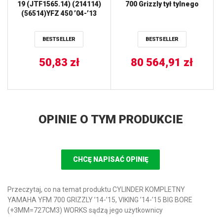
19 (JTF1565.14) (214114)
700 Grizzly tył tylnego
(56514)YFZ 450 ’04-’13
PROX
BESTSELLER
BESTSELLER
50,83
zł
80 564,91
zł
OPINIE O TYM PRODUKCIE
CHCĘ NAPISAĆ OPINIĘ
Przeczytaj, co na temat produktu CYLINDER KOMPLETNY
YAMAHA YFM 700 GRIZZLY ’14-’15, VIKING ’14-’15 BIG BORE
(+3MM=727CM3) WORKS sądzą jego użytkownicy