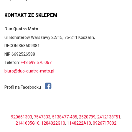
KONTAKT ZE SKLEPEM
Duo Quatro Moto
ul. Bohaterów Warszawy 22/15, 75-211 Koszalin,
REGON 363609381
NIP 6692526588
Telefon:
+48 699 570 067
biuro@duo-quatro-moto.pl
Profil na Facebooku
920661303
,
7547333
,
5138477-485
,
2520799
,
2412138F51
,
2141635G10
,
1284022G10
,
1148222A10
,
0926717002