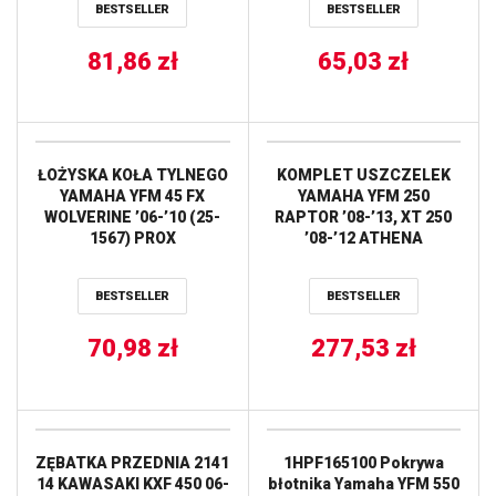
BESTSELLER
BESTSELLER
81,86
zł
65,03
zł
ŁOŻYSKA KOŁA TYLNEGO
KOMPLET USZCZELEK
YAMAHA YFM 45 FX
YAMAHA YFM 250
WOLVERINE ’06-’10 (25-
RAPTOR ’08-’13, XT 250
1567) PROX
’08-’12 ATHENA
BESTSELLER
BESTSELLER
70,98
zł
277,53
zł
ZĘBATKA PRZEDNIA 2141
1HPF165100 Pokrywa
14 KAWASAKI KXF 450 06-
błotnika Yamaha YFM 550