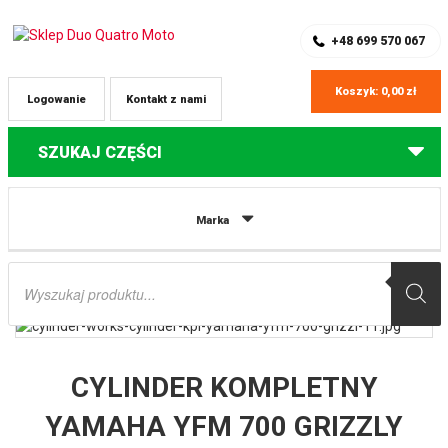
SKLEP Z CZĘŚCIAMI DO QUADÓW
REJESTRACJA
+48 699 570 067
Koszyk:
0,00
zł
Logowanie
Kontakt z nami
SZUKAJ CZĘŚCI
Strona główna
Części do quadów Yamaha
CYLINDER KOMPLETNY
Marka
YAMAHA YFM 700 GRIZZLY ’14-’15, VIKING ’14-’15 BIG BORE (+3MM=727CM3)
WORKS
Wyszukiwarka
produktów
CYLINDER KOMPLETNY
YAMAHA YFM 700 GRIZZLY