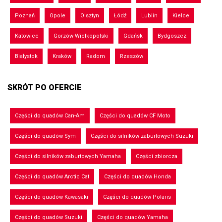
Poznań
Opole
Olsztyn
Łódź
Lublin
Kielce
Katowice
Gorzów Wielkopolski
Gdańsk
Bydgoszcz
Białystok
Kraków
Radom
Rzeszów
SKRÓT PO OFERCIE
Części do quadów Can-Am
Części do quadów CF Moto
Części do quadów Sym
Części do silników zaburtowych Suzuki
Części do silników zaburtowych Yamaha
Części zbiorcza
Części do quadów Arctic Cat
Części do quadów Honda
Części do quadów Kawasaki
Części do quadów Polaris
Części do quadów Suzuki
Części do quadów Yamaha