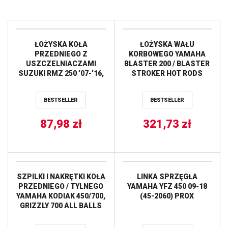
ŁOŻYSKA KOŁA
ŁOŻYSKA WAŁU
PRZEDNIEGO Z
KORBOWEGO YAMAHA
USZCZELNIACZAMI
BLASTER 200 / BLASTER
SUZUKI RMZ 250 ’07-’16,
STROKER HOT RODS
RMZ 450 ’05-’16, YAMAHA
YZF 250 ’14-’18, YZF 450
BESTSELLER
BESTSELLER
’14-’18 ALL BALLS
87,98
zł
321,73
zł
SZPILKI I NAKRĘTKI KOŁA
LINKA SPRZĘGŁA
PRZEDNIEGO / TYLNEGO
YAMAHA YFZ 450 09-18
YAMAHA KODIAK 450/700,
(45-2060) PROX
GRIZZLY 700 ALL BALLS