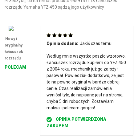
Przeczytaj, co na temat produktu 9459157118 Łańcuszek
rozrządu Yamaha YFZ 450 sądzą jego użytkownicy
Nowy i
Oceniono
5
Opinia dodana:
Jakiś czas temu
oryginalny
na 5
łańcuszek
Według mnie wszystko poszło wzorowo.
rozrządu
Łańcuszek rozrządu kupiłem do YFZ 450
POLECAM
z 2004 roku, mechanik już go założył,
pasował. Powiedział dodatkowo, że jest
to na pewno oryginał w bardzo dobrej
cenie. Czas realizacji zamówienia
wyniósł tyle, ile napisane jest na stronie,
chyba 5 dni roboczych. Zostawiam
maksa i polecam gorąco!
OPINIA POTWIERDZONA
ZAKUPEM