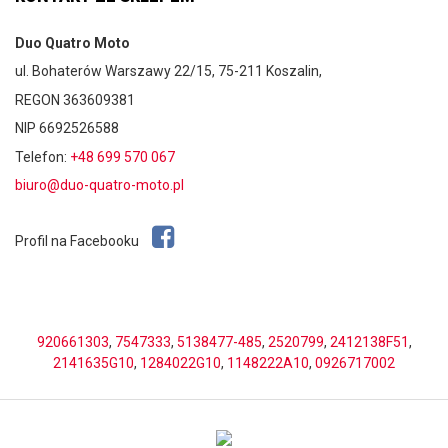
Duo Quatro Moto
ul. Bohaterów Warszawy 22/15, 75-211 Koszalin,
REGON 363609381
NIP 6692526588
Telefon:
+48 699 570 067
biuro@duo-quatro-moto.pl
Profil na Facebooku
920661303
,
7547333
,
5138477-485
,
2520799
,
2412138F51
,
2141635G10
,
1284022G10
,
1148222A10
,
0926717002