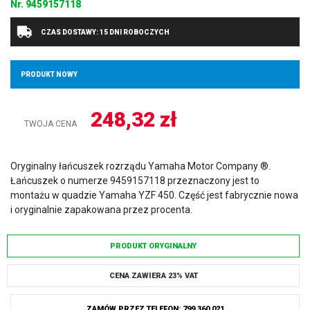
Nr.
9459157118
CZAS DOSTAWY: 15 DNI ROBOCZYCH
PRODUKT NOWY
248,32
zł
TWOJA CENA
Oryginalny łańcuszek rozrządu Yamaha Motor Company ®.
Łańcuszek o numerze 9459157118 przeznaczony jest to
montażu w quadzie Yamaha YZF 450. Część jest fabrycznie nowa
i oryginalnie zapakowana przez procenta.
PRODUKT ORYGINALNY
CENA ZAWIERA 23% VAT
ZAMÓW PRZEZ TELEFON: 799 360 021