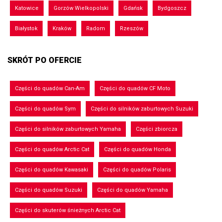
Katowice
Gorzów Wielkopolski
Gdańsk
Bydgoszcz
Białystok
Kraków
Radom
Rzeszów
SKRÓT PO OFERCIE
Części do quadów Can-Am
Części do quadów CF Moto
Części do quadów Sym
Części do silników zaburtowych Suzuki
Części do silników zaburtowych Yamaha
Części zbiorcza
Części do quadów Arctic Cat
Części do quadów Honda
Części do quadów Kawasaki
Części do quadów Polaris
Części do quadów Suzuki
Części do quadów Yamaha
Części do skuterów śnieżnych Arctic Cat