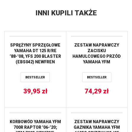
INNI KUPILI TAKŻE
SPRĘŻYNY SPRZĘGŁOWE
ZESTAW NAPRAWCZY
YAMAHA DT 125 R/RE
ZACISKU
’88-’08, YFS 200 BLASTER
HAMULCOWEGO PRZÓD
(EBS042) NEWFREN
YAMAHA YFM
250/550/700 PROX
BESTSELLER
BESTSELLER
39,95
zł
74,29
zł
KORBOWÓD YAMAHA YFM
ZESTAW NAPRAWCZY
700R RAPTOR ’06-’20;
GAŹNIKA YAMAHA YFM