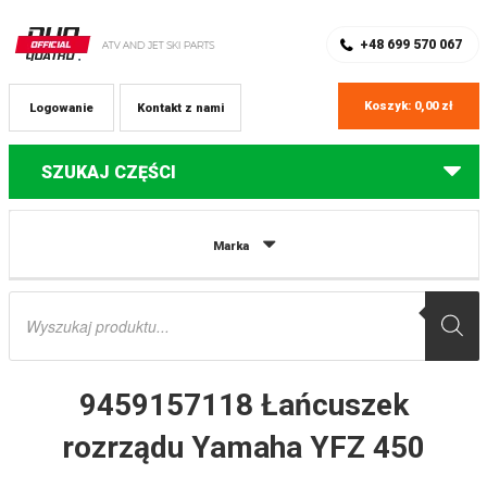
SKLEP Z CZĘŚCIAMI DO QUADÓW
REJESTRACJA
+48 699 570 067
Koszyk:
0,00
zł
Logowanie
Kontakt z nami
SZUKAJ CZĘŚCI
Strona główna
Części do quadów Yamaha
9459157118 Łańcuszek
Marka
rozrządu Yamaha YFZ 450
Wyszukiwarka
produktów
9459157118 Łańcuszek
rozrządu Yamaha YFZ 450