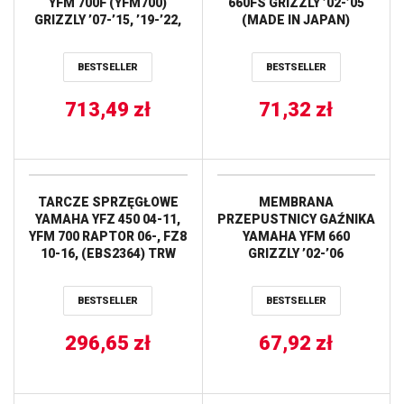
YFM 700F (YFM700)
660FS GRIZZLY ’02-’05
GRIZZLY ’07-’15, ’19-’22,
(MADE IN JAPAN)
YXR 700 RHINO ’08-13,
TOURMAX
YXM 700 VIKING ’14-20,
BESTSELLER
BESTSELLER
YFM 700 KODIAK ’19-20
(OEM:1S3-11651-00)
713,49
PROX
zł
71,32
zł
TARCZE SPRZĘGŁOWE
MEMBRANA
YAMAHA YFZ 450 04-11,
PRZEPUSTNICY GAŹNIKA
YFM 700 RAPTOR 06-, FZ8
YAMAHA YFM 660
10-16, (EBS2364) TRW
GRIZZLY ’02-’06
LUCAS
TOURMAX
BESTSELLER
BESTSELLER
296,65
zł
67,92
zł