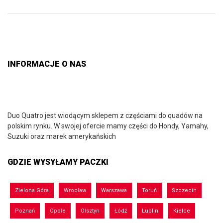
INFORMACJE O NAS
Duo Quatro jest wiodącym sklepem z częściami do quadów na
polskim rynku. W swojej ofercie mamy części do Hondy, Yamahy,
Suzuki oraz marek amerykańskich
GDZIE WYSYŁAMY PACZKI
Zielona Góra
Wrocław
Warszawa
Toruń
Szczecin
Poznań
Opole
Olsztyn
Łódź
Lublin
Kielce