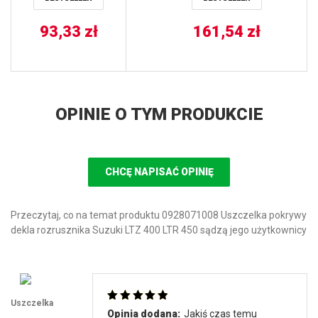
450/700, KVF 650,
SUZUKI LTA 450,
LTV 700) GALFER
93,33
zł
161,54
zł
OPINIE O TYM PRODUKCIE
CHCĘ NAPISAĆ OPINIĘ
Przeczytaj, co na temat produktu 0928071008 Uszczelka pokrywy
dekla rozrusznika Suzuki LTZ 400 LTR 450 sądzą jego użytkownicy
Uszczelka
Oceniono
5
Opinia dodana:
Jakiś czas temu