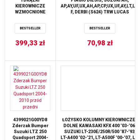
I DRĄŻKI
PIAGIO DIESIS, SUZUKI AH,
KIEROWNICZE
AP,AY,UF,UX,AH,AP,CP,UX,UF,AY,LT,LT-
WZMOCNIONE
F, DERBI (S624) TRW LUCAS
HONDA TRX 400EX
’99-’09, TRX 400X
BESTSELLER
BESTSELLER
(12), SUZUKI LT
250R ’87-’92 ALL
399,33
BALLS
zł
70,98
zł
4399021G00YD8
ŁOŻYSKO KOLUMNY KIEROWNICZEJ
Zderzak Bumper
DOLNE KAWASAKI KFX 400 ’03-’06,
Suzuki LTZ 250
SUZUKI LT-230E/250R/500 ’87-’93,
Quadsport 2004-
LT-A400 ’02-’21, LT-A500F ’00-’07, LT-