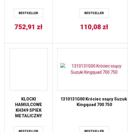
2010 przód
F250 ’88-’21, LT-F500F 98-02, LT-
przedni
F500F ’03-’07, LT-Z250 ’03-’14 ALL
BESTSELLER
BESTSELLER
BALLS
752,91
zł
110,08
zł
KLOCKI
1310131G00 Króciec ssący Suzuki
HAMULCOWE
Kingquad 700 750
KH349 SPIEK
METALICZNY
(ZŁOTE) ATV
(KAWASAKI KFX
BESTSELLER
BESTSELLER