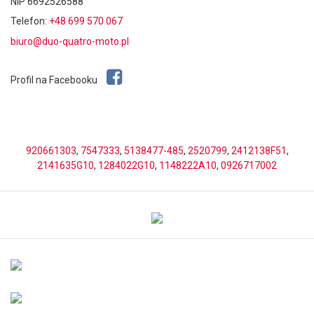
NIP 6692526588
Telefon:
+48 699 570 067
biuro@duo-quatro-moto.pl
Profil na Facebooku
920661303
,
7547333
,
5138477-485
,
2520799
,
2412138F51
,
2141635G10
,
1284022G10
,
1148222A10
,
0926717002