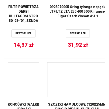
FILTR POWIETRZA
0928070005 Oring tylnego napędu
DERBI
LTF LTZ LTA 250 400 500 Kingquad
BULTACO/ASTRO
Eiger Ozark Vinson d:3.1
50 ’98-’01, SENDA
50R/SM ’98-’05
(OEM:
BESTSELLER
BESTSELLER
00H03201251)
ATHENA
14,37
zł
31,92
zł
KOŃCÓWKI (GAŁKI)
SZCZĘKI HAMULCOWE (120X25MM)