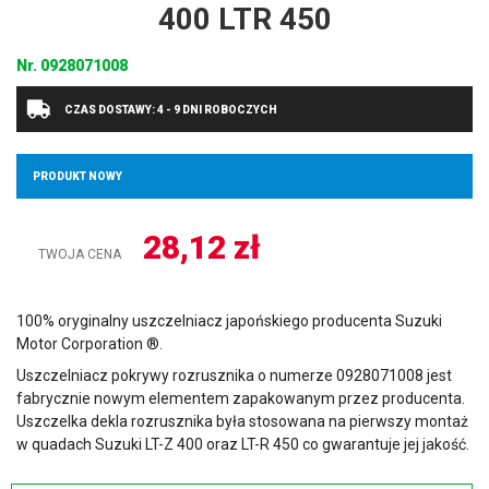
400 LTR 450
Nr.
0928071008
CZAS DOSTAWY: 4 - 9 DNI ROBOCZYCH
PRODUKT NOWY
28,12
zł
TWOJA CENA
100% oryginalny uszczelniacz japońskiego producenta Suzuki
Motor Corporation ®.
Uszczelniacz pokrywy rozrusznika o numerze 0928071008 jest
fabrycznie nowym elementem zapakowanym przez producenta.
Uszczelka dekla rozrusznika była stosowana na pierwszy montaż
w quadach Suzuki LT-Z 400 oraz LT-R 450 co gwarantuje jej jakość.