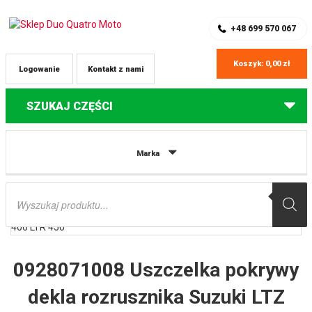
SKLEP Z CZĘŚCIAMI DO QUADÓW
REJESTRACJA
+48 699 570 067
Koszyk:
0,00
zł
Logowanie
Kontakt z nami
SZUKAJ CZĘŚCI
Strona główna
Części do quadów Suzuki
0928071008 Uszczelka
Marka
pokrywy dekla rozrusznika Suzuki LTZ 400 LTR 450
Wyszukiwarka
produktów
0928071008 Uszczelka pokrywy
dekla rozrusznika Suzuki LTZ