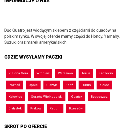
INFORMACJE O NAS
Duo Quatro jest wiodącym sklepem z częściami do quadów na
polskim rynku. W swojej ofercie mamy części do Hondy, Yamahy,
Suzuki oraz marek amerykańskich
GDZIE WYSYŁAMY PACZKI
Zielona Góra
Wrocław
Warszawa
Toruń
Szczecin
Poznań
Opole
Olsztyn
Łódź
Lublin
Kielce
Katowice
Gorzów Wielkopolski
Gdańsk
Bydgoszcz
Białystok
Kraków
Radom
Rzeszów
SKRÓT PO OFERCIE