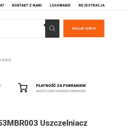
067
KONTAKT Z NAMI
LOGOWANIE
REJESTRACJA
Koszyk:
0,00
zł
x dolna
R
PŁATNOŚĆ ZA POBRANIEM
AKCEPTUJEMY PŁATNOŚCI POBRANIOWE
53MBR003 Uszczelniacz