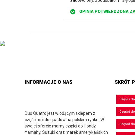
zadowolony. Spodobało mi się opis
OPINIA POTWIERDZONA Z
INFORMACJE O NAS
SKRÓT P
Części d
Części d
Duo Quatro jest wiodącym sklepem z
częściami do quadów na polskim rynku. W
Części do
swojej ofercie mamy części do Hondy,
Yamahy, Suzuki oraz marek amerykańskich