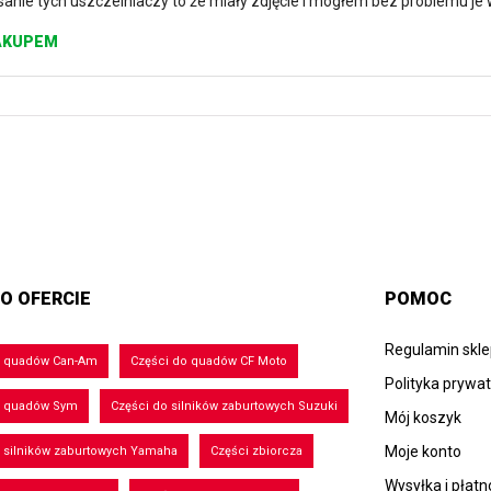
anie tych uszczelniaczy to że miały zdjęcie i mogłem bez problemu je w
AKUPEM
O OFERCIE
POMOC
Regulamin skl
o quadów Can-Am
Części do quadów CF Moto
Polityka prywa
o quadów Sym
Części do silników zaburtowych Suzuki
Mój koszyk
Moje konto
 silników zaburtowych Yamaha
Części zbiorcza
Wysyłka i płatn