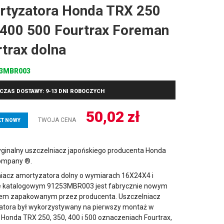
rtyzatora Honda TRX 250
 400 500 Fourtrax Foreman
trax dolna
53MBR003
CZAS DOSTAWY: 9-13 DNI ROBOCZYCH
50,02
zł
TWOJA CENA
T NOWY
ginalny uszczelniacz japońskiego producenta Honda
ompany ®.
iacz amortyzatora dolny o wymiarach 16X24X4 i
 katalogowym 91253MBR003 jest fabrycznie nowym
em zapakowanym przez producenta. Uszczelniacz
tora był wykorzystywany na pierwszy montaż w
Honda TRX 250, 350, 400 i 500 oznaczeniach Fourtrax,