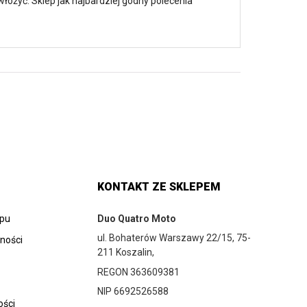
łożyć. Sklep jak najbardziej godny polecenia
KONTAKT ZE SKLEPEM
epu
Duo Quatro Moto
ul. Bohaterów Warszawy 22/15, 75-
tności
211 Koszalin,
REGON 363609381
NIP 6692526588
ości