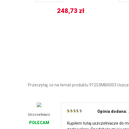
248,73
zł
Przeczytaj, co na temat produktu 91253MBR003 Uszcze
Opinia dodana:
Uszczelniacz
Oceniono
5
na
5
POLECAM
Kupiłem tutaj uszczelniacze do m