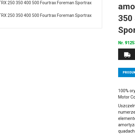
amo
350
Spor
Nr.
912
PRODUK
100% ory
Motor C
Uszczeln
numerze
element
amortyza
quadach 