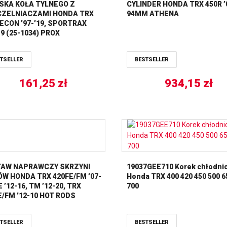
SKA KOŁA TYLNEGO Z
CYLINDER HONDA TRX 450R ’
ZELNIACZAMI HONDA TRX
94MM ATHENA
RECON ’97-’19, SPORTRAX
19 (25-1034) PROX
TSELLER
BESTSELLER
161,25
zł
934,15
zł
AW NAPRAWCZY SKRZYNI
19037GEE710 Korek chłodni
ÓW HONDA TRX 420FE/FM ’07-
Honda TRX 400 420 450 500 6
E ’12-16, TM ’12-20, TRX
700
E/FM ’12-10 HOT RODS
TSELLER
BESTSELLER