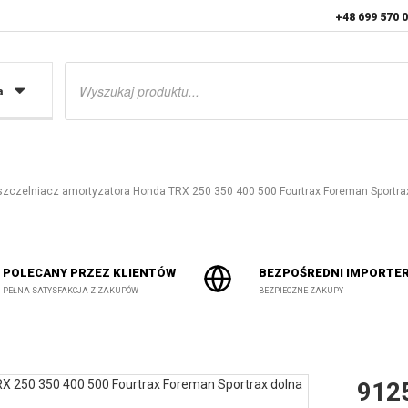
+48 699 570 
Wyszukiwarka
produktów
a
czelniacz amortyzatora Honda TRX 250 350 400 500 Fourtrax Foreman Sportra
POLECANY PRZEZ KLIENTÓW
BEZPOŚREDNI IMPORTE
PEŁNA SATYSFAKCJA Z ZAKUPÓW
BEZPIECZNE ZAKUPY
912