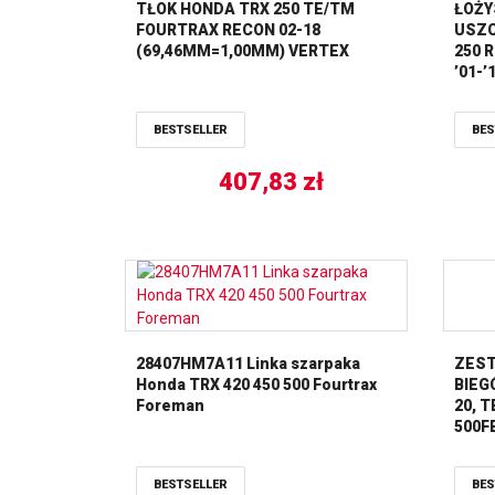
TŁOK HONDA TRX 250 TE/TM
ŁOŻY
FOURTRAX RECON 02-18
USZC
(69,46MM=1,00MM) VERTEX
250 
’01-’
BESTSELLER
BES
407,83
zł
28407HM7A11 Linka szarpaka
ZEST
Honda TRX 420 450 500 Fourtrax
BIEG
Foreman
20, T
500F
BESTSELLER
BES