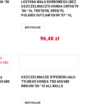
04-’05
ŁOŻYSKA WAŁU KORBOWEGO (BEZ
USZCZELNIACZY) HONDA CRF50/70
’04-’16, TRX70/90, XR50/70,
POLARIS OUTLAW 50/90 ’07-’16,
SPORTSMAN 90 ’07-’16 ALL BALLS
BESTSELLER
96,48
zł
cy
USZCZELNIACZE DYFERENCJAŁU
50 680
TYLNEGO HONDA TRX 650/680
RINCON ’03-’15 ALL BALLS
BESTSELLER