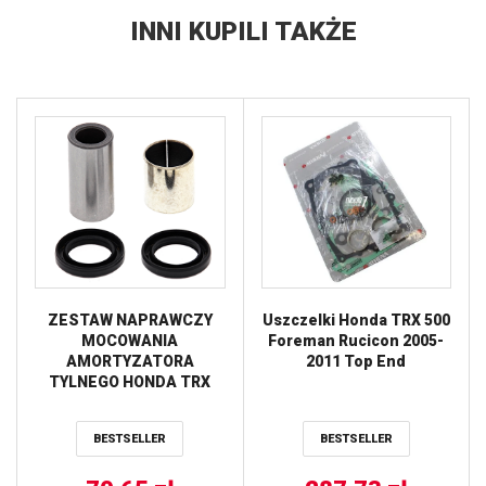
INNI KUPILI TAKŻE
ZESTAW NAPRAWCZY
Uszczelki Honda TRX 500
MOCOWANIA
Foreman Rucicon 2005-
AMORTYZATORA
2011 Top End
TYLNEGO HONDA TRX
350 ’06, TRX 500 ’12-’13
(TULEJKI +
BESTSELLER
BESTSELLER
USZCZELNIACZE) ALL
BALLS