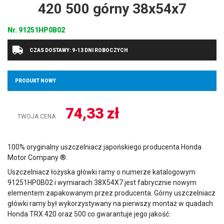
420 500 górny 38x54x7
Nr.
91251HP0B02
CZAS DOSTAWY: 9-13 DNI ROBOCZYCH
PRODUKT NOWY
74,33
zł
TWOJA CENA
100% oryginalny uszczelniacz japońskiego producenta Honda
Motor Company ®.
Uszczelniacz łożyska główki ramy o numerze katalogowym
91251HP0B02 i wymiarach 38X54X7 jest fabrycznie nowym
elementem zapakowanym przez producenta. Górny uszczelniacz
główki ramy był wykorzystywany na pierwszy montaż w quadach
Honda TRX 420 oraz 500 co gwarantuje jego jakość.