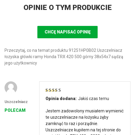
OPINIE O TYM PRODUKCIE
CHCĘ NAPISAĆ OPINIĘ
Przeczytaj, co na temat produktu 91251HP0B02 Uszczelniacz
łożyska główki ramy Honda TRX 420 500 górny 38x54x7 sądzą
jego użytkownicy
Oceniono
5
na
Opinia dodana:
Jakiś czas temu
5
Uszczelniacz
POLECAM
Jestem zadowolony musiałem wymienić
te uszczelniacze na łożysku żęby
zamknąć to raz i porządnie.
Uszczelniacze kupiłem na tej stronie do