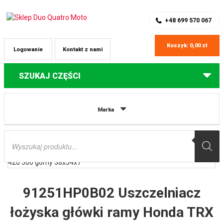
SKLEP Z CZĘŚCIAMI DO QUADÓW
REJESTRACJA
+48 699 570 067
Koszyk:
0,00
zł
Logowanie
Kontakt z nami
SZUKAJ CZĘŚCI
Strona główna
Części do quadów Honda
91251HP0B02 Uszczelniacz
Marka
łożyska główki ramy Honda TRX 420 500 górny 38x54x7
Wyszukiwarka
produktów
91251HP0B02 Uszczelniacz
łożyska główki ramy Honda TRX