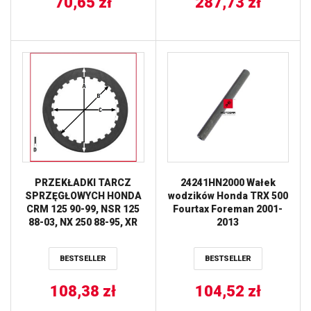
70,65
zł
287,73
zł
PRZEKŁADKI TARCZ
24241HN2000 Wałek
SPRZĘGŁOWYCH HONDA
wodzików Honda TRX 500
CRM 125 90-99, NSR 125
Fourtax Foreman 2001-
88-03, NX 250 88-95, XR
2013
250 84-97, XL 350 85-88,
TRX 400 / 450 98-02, TRW
BESTSELLER
BESTSELLER
LUCAS
108,38
zł
104,52
zł