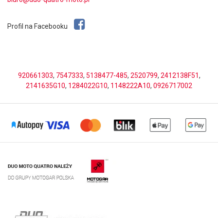
Profil na Facebooku
920661303
,
7547333
,
5138477-485
,
2520799
,
2412138F51
,
2141635G10
,
1284022G10
,
1148222A10
,
0926717002