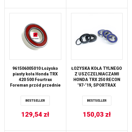
961506005010 Łożysko
ŁOŻYSKA KOŁA TYLNEGO
piasty koła Honda TRX
Z USZCZELNIACZAMI
420 500 Fourtrax
HONDA TRX 250 RECON
Foreman przód przednie
’97-’19, SPORTRAX
’01-’19 (25-1034) PROX
BESTSELLER
BESTSELLER
129,54
zł
150,03
zł