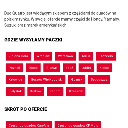
Duo Quatro jest wiodącym sklepem z częściami do quadów na
polskim rynku. W swojej ofercie mamy części do Hondy, Yamahy,
Suzuki oraz marek amerykańskich
GDZIE WYSYŁAMY PACZKI
Zielona Góra
Wrocław
Warszawa
Toruń
Szczecin
Poznań
Opole
Olsztyn
Łódź
Lublin
Kielce
Katowice
Gorzów Wielkopolski
Gdańsk
Bydgoszcz
Białystok
Kraków
Radom
Rzeszów
SKRÓT PO OFERCIE
Części do quadów Can-Am
Części do quadów CF Moto