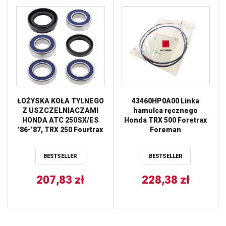
ŁOŻYSKA KOŁA TYLNEGO
43460HP0A00 Linka
Z USZCZELNIACZAMI
hamulca ręcznego
HONDA ATC 250SX/ES
Honda TRX 500 Foretrax
’86-’87, TRX 250 Fourtrax
Foreman
’85-’87, TRX 350 ’86-’87,
TRX 350D ’87-’89 ALL
BESTSELLER
BESTSELLER
BALLS
207,83
zł
228,38
zł