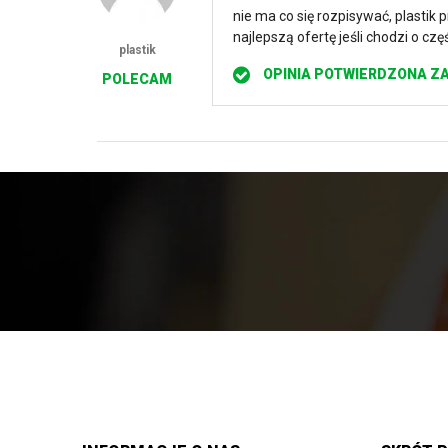
na 5
nie ma co się rozpisywać, plastik
najlepszą ofertę jeśli chodzi o cz
plastik
OPINIA POTWIERDZONA Z
POLECAM