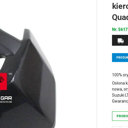
kier
Qua
Nr.
5617
PRODUK
100% ory
Osłona k
nowa, or
Suzuki L
Gwarancj
PRODU