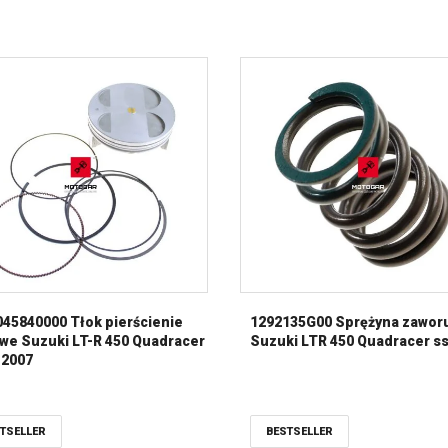
45840000 Tłok pierścienie
1292135G00 Sprężyna zawor
we Suzuki LT-R 450 Quadracer
Suzuki LTR 450 Quadracer s
-2007
TSELLER
BESTSELLER