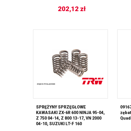
202,12
zł
SPRĘŻYNY SPRZĘGŁOWE
0916
KAWASAKI ZX-6R 600 NINJA 95-04,
zębat
Z 750 04-14, Z 800 13-17, VN 2000
Quad
04-10, SUZUKI LT-F 160
QUADRUNNER 91-02, (EBS056) TRW