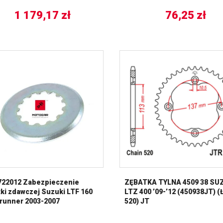
1 179,17
zł
76,25
zł
722012 Zabezpieczenie
ZĘBATKA TYLNA 4509 38 SU
ki zdawczej Suzuki LTF 160
LTZ 400 ’09-’12 (450938JT) 
runner 2003-2007
520) JT