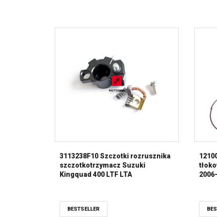
3113238F10 Szczotki rozrusznika
12100
szczotkotrzymacz Suzuki
tłoko
Kingquad 400 LTF LTA
2006
BESTSELLER
BES