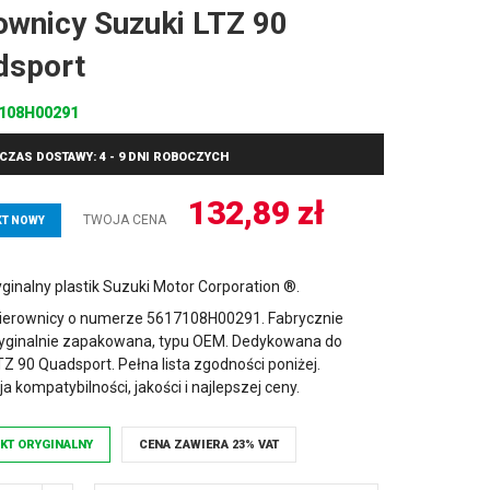
ownicy Suzuki LTZ 90
dsport
108H00291
CZAS DOSTAWY: 4 - 9 DNI ROBOCZYCH
132,89
zł
TWOJA CENA
T NOWY
ginalny plastik Suzuki Motor Corporation ®.
ierownicy o numerze 5617108H00291. Fabrycznie
yginalnie zapakowana, typu OEM. Dedykowana do
TZ 90 Quadsport. Pełna lista zgodności poniżej.
a kompatybilności, jakości i najlepszej ceny.
KT ORYGINALNY
CENA ZAWIERA 23% VAT