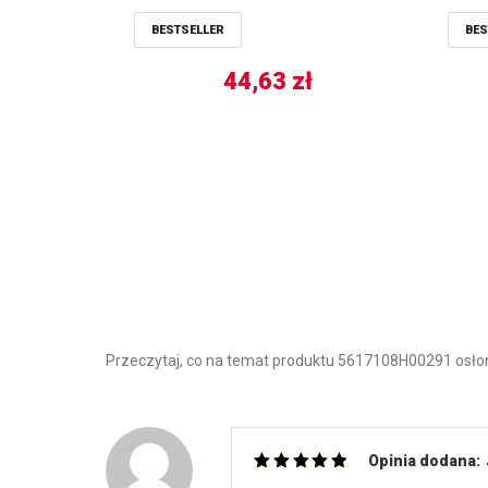
LUCAS
BESTSELLER
BES
44,63
zł
Przeczytaj, co na temat produktu 5617108H00291 osłon
Opinia dodana:
Oceniono
5