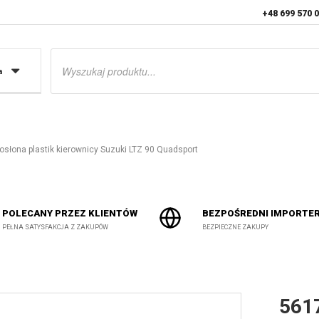
+48 699 570 
Wyszukiwarka
produktów
a
łona plastik kierownicy Suzuki LTZ 90 Quadsport
POLECANY PRZEZ KLIENTÓW
BEZPOŚREDNI IMPORTE
PEŁNA SATYSFAKCJA Z ZAKUPÓW
BEZPIECZNE ZAKUPY
561