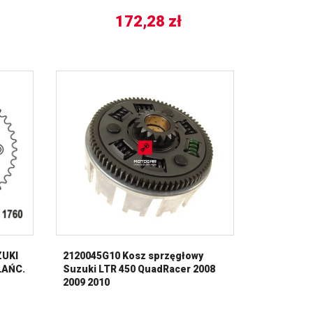
172,28
zł
ZUKI
2120045G10 Kosz sprzęgłowy
(ŁAŃC.
Suzuki LTR 450 QuadRacer 2008
2009 2010