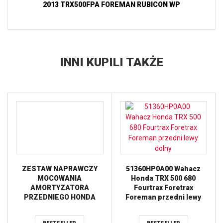
2013 TRX500FPA FOREMAN RUBICON WP
INNI KUPILI TAKŻE
ZESTAW NAPRAWCZY
51360HP0A00 Wahacz
MOCOWANIA
Honda TRX 500 680
AMORTYZATORA
Fourtrax Foretrax
PRZEDNIEGO HONDA
Foreman przedni lewy
TRX250TE RECON 14-19,
dolny
TRX250TM RECON 14-19,