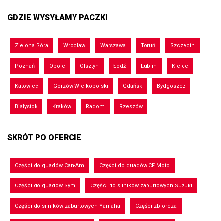
GDZIE WYSYŁAMY PACZKI
Zielona Góra
Wrocław
Warszawa
Toruń
Szczecin
Poznań
Opole
Olsztyn
Łódź
Lublin
Kielce
Katowice
Gorzów Wielkopolski
Gdańsk
Bydgoszcz
Białystok
Kraków
Radom
Rzeszów
SKRÓT PO OFERCIE
Części do quadów Can-Am
Części do quadów CF Moto
Części do quadów Sym
Części do silników zaburtowych Suzuki
Części do silników zaburtowych Yamaha
Części zbiorcza