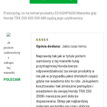
Przeczytaj, co na temat produktu 53165HP5600 Manetka grip
Honda TRX 250 420 500 680 sądzą jego użytkownicy
Ja
Oceniono
5
na
Opinia dodana:
Jakiś czas temu
jestem
5
zadowolony
Naprawdę tak jak w tytule jestem
z
zamóiony z tej manetki tutaj
zakupu
przytnajmniej Honda bierze
tej
odpowiedzialność za swoje produkty a
manetki
nie jak w przypadku jakiś chińskich części
POLECAM
gdzie nie wiadomo kto to robi. Ja kupiłem
kosztowała i tak śmieszne pieniądze i
wsadziłem do swojej Hondy TRX 250
2008 i nareszcie jest dobrze
dopasowana. Sklep jak najbardziej
polecam wszystko na czas i dobrze