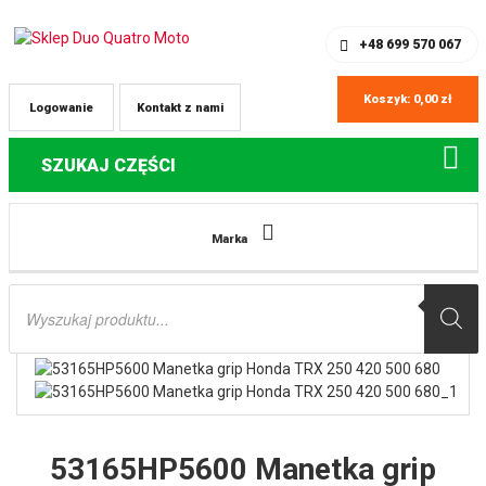
SKLEP Z CZĘŚCIAMI DO QUADÓW
REJESTRACJA
+48 699 570 067
Koszyk:
0,00
zł
Logowanie
Kontakt z nami
SZUKAJ CZĘŚCI
Strona główna
Części do quadów Honda
53165HP5600 Manetka grip
Marka
Honda TRX 250 420 500 680
Wyszukiwarka
produktów
53165HP5600 Manetka grip