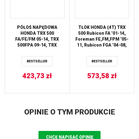
PÓŁOŚ NAPĘDOWA
TŁOK HONDA (4T) TRX
HONDA TRX 500
500 Rubicon FA ’01-14,
FA/FE/FM 05-14, TRX
Foreman FE,FM,FPM ’05-
500FPA 09-14, TRX
11, Rubicon FGA ’04-08,
500FPM/FPE 07-13, TRX
Rubicon FPA ’09-13
680 RINCON 06-18 PRZÓD
(+0,50MM=92,46MM)
BESTSELLER
BESTSELLER
STRONA PRAWA ALL
(SWORZEŃ 20MM)
BALLS
WOSSNER
423,73
zł
573,58
zł
OPINIE O TYM PRODUKCIE
CHCĘ NAPISAĆ OPINIĘ