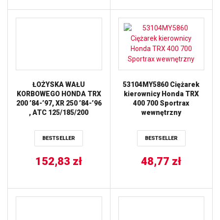
ŁOŻYSKA WAŁU
53104MY5860 Ciężarek
KORBOWEGO HONDA TRX
kierownicy Honda TRX
200 ’84-’97, XR 250 ’84-’96
400 700 Sportrax
, ATC 125/185/200
wewnętrzny
’80-’86,SUZUKI DRZ 250
’01-’07,YAMAHA YFM 250
BESTSELLER
BESTSELLER
RAPTOR ’08-’13 TTR
250’99-’06 (63/28C3) (24-
1033) BEARING WORX
152,83
zł
48,77
zł