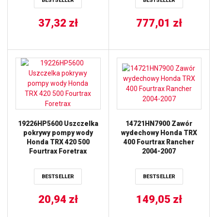
BESTSELLER
BESTSELLER
TYLNEGO HONDA
TRX250X/EX SPORTRAX
01-19 ALL BALLS
37,32
zł
777,01
zł
19226HP5600 Uszczelka
14721HN7900 Zawór
pokrywy pompy wody
wydechowy Honda TRX
Honda TRX 420 500
400 Fourtrax Rancher
Fourtrax Foretrax
2004-2007
BESTSELLER
BESTSELLER
20,94
zł
149,05
zł